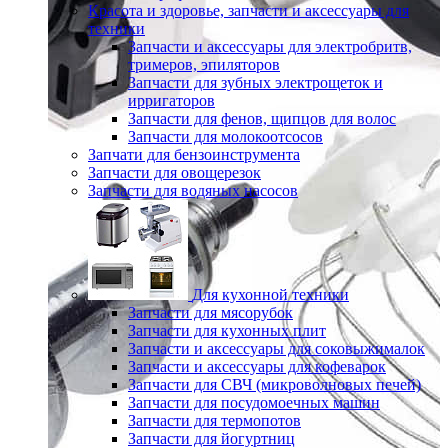
Красота и здоровье, запчасти и аксессуары для
техники
Запчасти и аксессуары для электробритв,
тримеров, эпиляторов
Запчасти для зубных электрощеток и
ирригаторов
Запчасти для фенов, щипцов для волос
Запчасти для молокоотсосов
Запчати для бензоинструмента
Запчасти для овощерезок
Запчасти для водяных насосов
Для кухонной техники
Запчасти для мясорубок
Запчасти для кухонных плит
Запчасти и аксессуары для соковыжималок
Запчасти и аксессуары для кофеварок
Запчасти для СВЧ (микроволновых печей)
Запчасти для посудомоечных машин
Запчасти для термопотов
Запчасти для йогуртниц