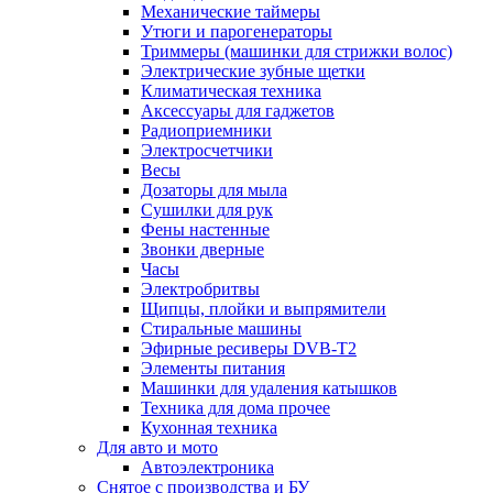
Механические таймеры
Утюги и парогенераторы
Триммеры (машинки для стрижки волос)
Электрические зубные щетки
Климатическая техника
Аксессуары для гаджетов
Радиоприемники
Электросчетчики
Весы
Дозаторы для мыла
Сушилки для рук
Фены настенные
Звонки дверные
Часы
Электробритвы
Щипцы, плойки и выпрямители
Стиральные машины
Эфирные ресиверы DVB-T2
Элементы питания
Машинки для удаления катышков
Техника для дома прочее
Кухонная техника
Для авто и мото
Автоэлектроника
Снятое с производства и БУ