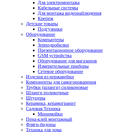
Для электромонтажа
Кабельные системы
Для монтажа видеонаблюдения
Крепеж
Детские товары
Подгузники
Оборудование
Компьютеры
Зернодробилки
Презентационное оборудование
GSM устройства
Оборудование для магазинов
Измерительные приборы
Сетевое оборудование
Изделия из нержавейки
Компоненты для самогоноварения
Трубки (шланги) силиконовые
Шланги поливочные
Штуцеры
Керамика, керамогранит
Садовая Техника
Минимойки
Пена-клей монтажный
Фляги-бидоны
Техника для дома