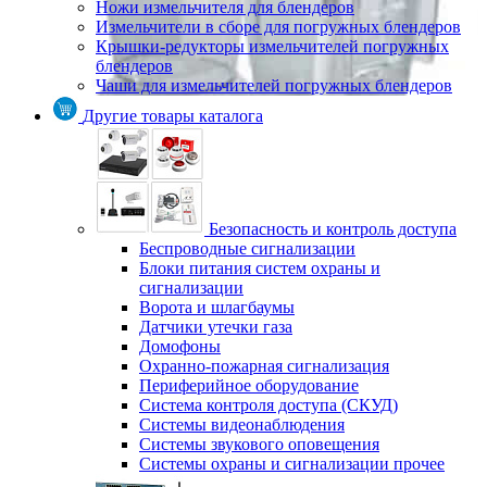
Ножи измельчителя для блендеров
Измельчители в сборе для погружных блендеров
Крышки-редукторы измельчителей погружных
блендеров
Чаши для измельчителей погружных блендеров
Другие товары каталога
Безопасность и контроль доступа
Беспроводные сигнализации
Блоки питания систем охраны и
сигнализации
Ворота и шлагбаумы
Датчики утечки газа
Домофоны
Охранно-пожарная сигнализация
Периферийное оборудование
Система контроля доступа (СКУД)
Системы видеонаблюдения
Системы звукового оповещения
Системы охраны и сигнализации прочее