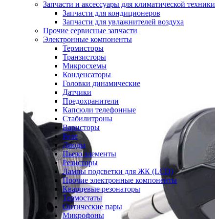
Запчасти и аксессуары для климатической техники
Запчасти для кондиционеров
Запчасти для увлажнителей воздуха
Прочие сервисные запчасти
Электронные компоненты
Термисторы
Транзисторы
Микросхемы
Конденсаторы
Головки динамические
Датчики
Предохранители
Капсюли телефонные
Стабилитроны
Варисторы
Реле
Диоды
Пьезо элементы
Резисторы
Лампы подсветки для ЖК (LCD)
Прочие электронные компоненты
Кварцевые резонаторы
Термостаты
Оптические пары
Микрофоны