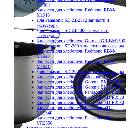
M1909
Запчасти для хлебопечи Redmond RBM-
M1910
Для Panasonic SD-ZB2512 запчасти и
аксессуары
Для Panasonic SD-ZP2000 запчасти и
аксессуары
Запчасти для хлебопечи Gurman GR-BM1500
Для Panasonic SD-200 запчасти и аксессуары
Запчасти для хлебопечи Redmond RBM-
M1920
Запчасти для хлебопечи Redmond RBM-
M1921
Для Panasonic SD-207 запчасти и аксессуары
Запчасти для хлебопечи Binatone BM202
Запчасти для хлебопечи Gorenje BM1210BK
Запчасти для хлебопечи Gorenje BM910WII
Запчасти для хлебопечи Panasonic SD-B2510
Запчасти для хлебопечи Panasonic SD-R2520
Запчасти для хлебопечи Panasonic SD-R2530
Запчасти для хлебопечи Panasonic SD-
YR2540
Запчасти для хлебопечи Panasonic SD-
YR2550