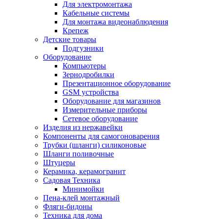
Для электромонтажа
Кабельные системы
Для монтажа видеонаблюдения
Крепеж
Детские товары
Подгузники
Оборудование
Компьютеры
Зернодробилки
Презентационное оборудование
GSM устройства
Оборудование для магазинов
Измерительные приборы
Сетевое оборудование
Изделия из нержавейки
Компоненты для самогоноварения
Трубки (шланги) силиконовые
Шланги поливочные
Штуцеры
Керамика, керамогранит
Садовая Техника
Минимойки
Пена-клей монтажный
Фляги-бидоны
Техника для дома