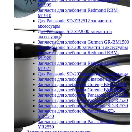
M1909
Запчасти для хлебопечи Redmond RBM-
M1910
Для Panasonic SD-ZB2512 запчасти и
аксессуары
Для Panasonic SD-ZP2000 запчасти и
аксессуары
Запчасти для хлебопечи Gurman GR-BM1500
Для Panasonic SD-200 запчасти и аксессуары
Запчасти для хлебопечи Redmond RBM-
M1920
Запчасти для хлебопечи Redmond RBM-
M1921
Для Panasonic SD-207 запчасти и аксессуары
Запчасти для хлебопечи Binatone BM202
Запчасти для хлебопечи Gorenje BM1210BK
Запчасти для хлебопечи Gorenje BM910WII
Запчасти для хлебопечи Panasonic SD-B2510
Запчасти для хлебопечи Panasonic SD-R2520
Запчасти для хлебопечи Panasonic SD-R2530
Запчасти для хлебопечи Panasonic SD-
YR2540
Запчасти для хлебопечи Panasonic SD-
YR2550