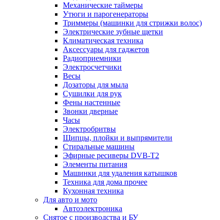
Механические таймеры
Утюги и парогенераторы
Триммеры (машинки для стрижки волос)
Электрические зубные щетки
Климатическая техника
Аксессуары для гаджетов
Радиоприемники
Электросчетчики
Весы
Дозаторы для мыла
Сушилки для рук
Фены настенные
Звонки дверные
Часы
Электробритвы
Щипцы, плойки и выпрямители
Стиральные машины
Эфирные ресиверы DVB-T2
Элементы питания
Машинки для удаления катышков
Техника для дома прочее
Кухонная техника
Для авто и мото
Автоэлектроника
Снятое с производства и БУ