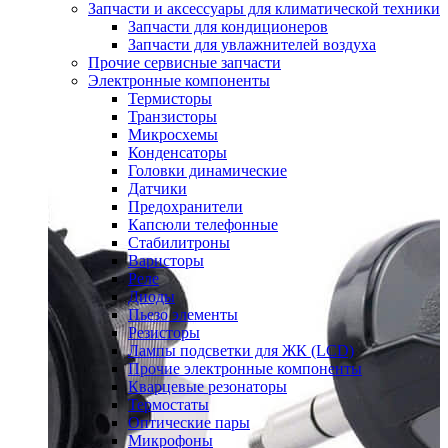
Запчасти и аксессуары для климатической техники
Запчасти для кондиционеров
Запчасти для увлажнителей воздуха
Прочие сервисные запчасти
Электронные компоненты
Термисторы
Транзисторы
Микросхемы
Конденсаторы
Головки динамические
Датчики
Предохранители
Капсюли телефонные
Стабилитроны
Варисторы
Реле
Диоды
Пьезо элементы
Резисторы
Лампы подсветки для ЖК (LCD)
Прочие электронные компоненты
Кварцевые резонаторы
Термостаты
Оптические пары
Микрофоны