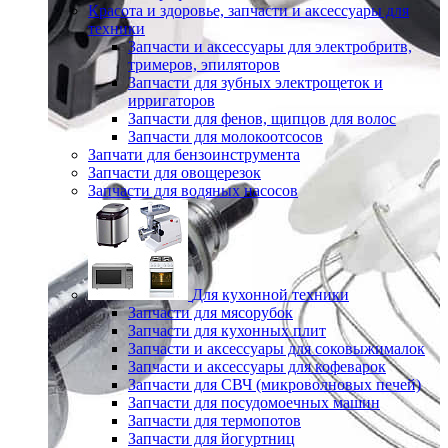
Красота и здоровье, запчасти и аксессуары для
техники
Запчасти и аксессуары для электробритв,
тримеров, эпиляторов
Запчасти для зубных электрощеток и
ирригаторов
Запчасти для фенов, щипцов для волос
Запчасти для молокоотсосов
Запчати для бензоинструмента
Запчасти для овощерезок
Запчасти для водяных насосов
Для кухонной техники
Запчасти для мясорубок
Запчасти для кухонных плит
Запчасти и аксессуары для соковыжималок
Запчасти и аксессуары для кофеварок
Запчасти для СВЧ (микроволновых печей)
Запчасти для посудомоечных машин
Запчасти для термопотов
Запчасти для йогуртниц