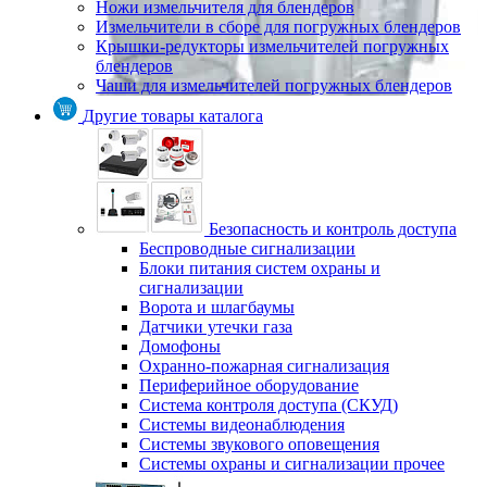
Ножи измельчителя для блендеров
Измельчители в сборе для погружных блендеров
Крышки-редукторы измельчителей погружных
блендеров
Чаши для измельчителей погружных блендеров
Другие товары каталога
Безопасность и контроль доступа
Беспроводные сигнализации
Блоки питания систем охраны и
сигнализации
Ворота и шлагбаумы
Датчики утечки газа
Домофоны
Охранно-пожарная сигнализация
Периферийное оборудование
Система контроля доступа (СКУД)
Системы видеонаблюдения
Системы звукового оповещения
Системы охраны и сигнализации прочее