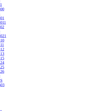
5
1
500
3
501
011
502
9
5021
510
11
512
513
515
524
525
526
0
2S
503