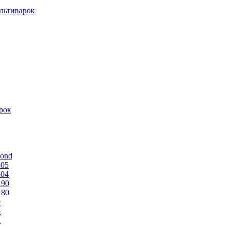
льтиварок
рок
mond
505
504
190
180
0
5
1