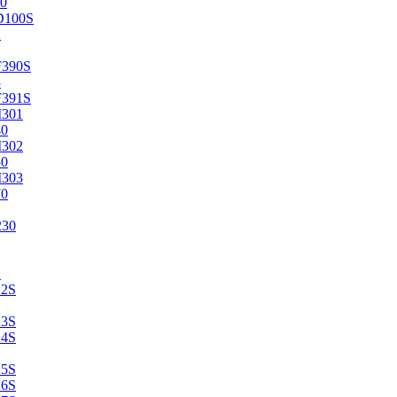
0
D100S
2
F390S
3
F391S
M301
40
M302
50
M303
70
230
2
22S
23S
24S
25S
26S