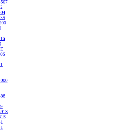
4507
02
504
03S
200
0
0
516
0
0E
00S
5
91
8
0
1000
0
6
388
7
99
391S
41S
31
71