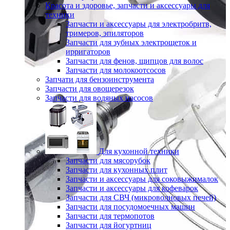
Красота и здоровье, запчасти и аксессуары для
техники
Запчасти и аксессуары для электробритв,
тримеров, эпиляторов
Запчасти для зубных электрощеток и
ирригаторов
Запчасти для фенов, щипцов для волос
Запчасти для молокоотсосов
Запчати для бензоинструмента
Запчасти для овощерезок
Запчасти для водяных насосов
Для кухонной техники
Запчасти для мясорубок
Запчасти для кухонных плит
Запчасти и аксессуары для соковыжималок
Запчасти и аксессуары для кофеварок
Запчасти для СВЧ (микроволновых печей)
Запчасти для посудомоечных машин
Запчасти для термопотов
Запчасти для йогуртниц