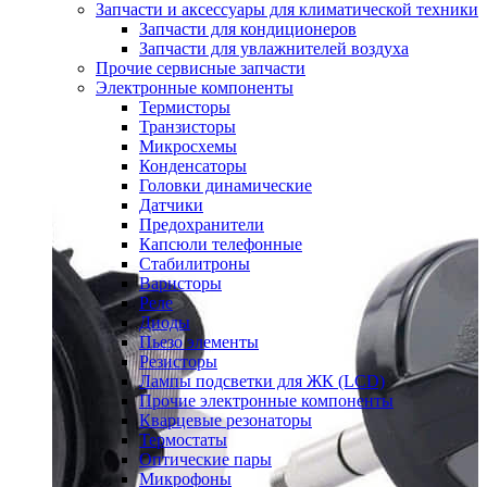
Запчасти и аксессуары для климатической техники
Запчасти для кондиционеров
Запчасти для увлажнителей воздуха
Прочие сервисные запчасти
Электронные компоненты
Термисторы
Транзисторы
Микросхемы
Конденсаторы
Головки динамические
Датчики
Предохранители
Капсюли телефонные
Стабилитроны
Варисторы
Реле
Диоды
Пьезо элементы
Резисторы
Лампы подсветки для ЖК (LCD)
Прочие электронные компоненты
Кварцевые резонаторы
Термостаты
Оптические пары
Микрофоны