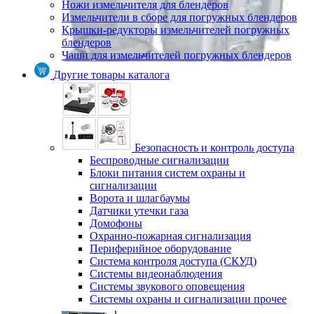
Ножи измельчителя для блендеров
Измельчители в сборе для погружных блендеров
Крышки-редукторы измельчителей погружных
блендеров
Чаши для измельчителей погружных блендеров
Другие товары каталога
Безопасность и контроль доступа
Беспроводные сигнализации
Блоки питания систем охраны и
сигнализации
Ворота и шлагбаумы
Датчики утечки газа
Домофоны
Охранно-пожарная сигнализация
Периферийное оборудование
Система контроля доступа (СКУД)
Системы видеонаблюдения
Системы звукового оповещения
Системы охраны и сигнализации прочее