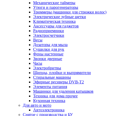
Механические таймеры
Утюги и парогенераторы
Триммеры (машинки для стрижки волос)
Электрические зубные щетки
Климатическая техника
Аксессуары для гаджетов
Радиоприемники
Электросчетчики
Весы
Дозаторы для мыла
Сушилки для рук
Фены настенные
Звонки дверные
Часы
Электробритвы
Щипцы, плойки и выпрямители
Стиральные машины
Эфирные ресиверы DVB-T2
Элементы питания
Машинки для удаления катышков
Техника для дома прочее
Кухонная техника
Для авто и мото
Автоэлектроника
Снятое с производства и БУ