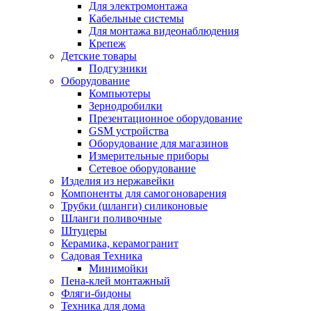
Для электромонтажа
Кабельные системы
Для монтажа видеонаблюдения
Крепеж
Детские товары
Подгузники
Оборудование
Компьютеры
Зернодробилки
Презентационное оборудование
GSM устройства
Оборудование для магазинов
Измерительные приборы
Сетевое оборудование
Изделия из нержавейки
Компоненты для самогоноварения
Трубки (шланги) силиконовые
Шланги поливочные
Штуцеры
Керамика, керамогранит
Садовая Техника
Минимойки
Пена-клей монтажный
Фляги-бидоны
Техника для дома