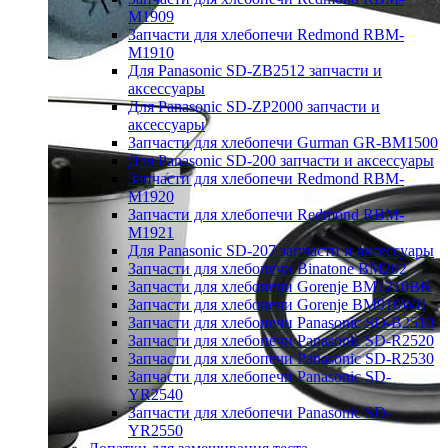
M1909
Запчасти для хлебопечи Redmond RBM-
M1910
Для Panasonic SD-ZB2512 запчасти и
аксессуары
Для Panasonic SD-ZP2000 запчасти и
аксессуары
Запчасти для хлебопечи Gurman GR-BM1500
Для Panasonic SD-200 запчасти и аксессуары
Запчасти для хлебопечи Redmond RBM-
M1920
Запчасти для хлебопечи Redmond RBM-
M1921
Для Panasonic SD-207 запчасти и аксессуары
Запчасти для хлебопечи Binatone BM202
Запчасти для хлебопечи Gorenje BM1210BK
Запчасти для хлебопечи Gorenje BM910WII
Запчасти для хлебопечи Panasonic SD-B2510
Запчасти для хлебопечи Panasonic SD-R2520
Запчасти для хлебопечи Panasonic SD-R2530
Запчасти для хлебопечи Panasonic SD-
YR2540
Запчасти для хлебопечи Panasonic SD-
YR2550