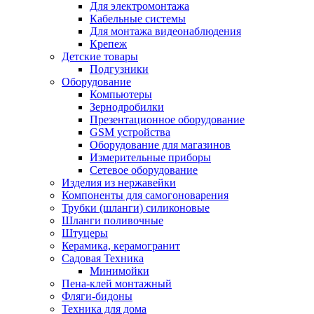
Для электромонтажа
Кабельные системы
Для монтажа видеонаблюдения
Крепеж
Детские товары
Подгузники
Оборудование
Компьютеры
Зернодробилки
Презентационное оборудование
GSM устройства
Оборудование для магазинов
Измерительные приборы
Сетевое оборудование
Изделия из нержавейки
Компоненты для самогоноварения
Трубки (шланги) силиконовые
Шланги поливочные
Штуцеры
Керамика, керамогранит
Садовая Техника
Минимойки
Пена-клей монтажный
Фляги-бидоны
Техника для дома