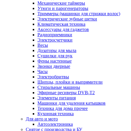
Механические таймеры
Утюги и парогенераторы
Триммеры (машинки для стрижки волос)
Электрические зубные щетки
Климатическая техника
Аксессуары для гаджетов
Радиоприемники
Электросчетчики
Весы
Дозаторы для мыла
Сушилки для рук
Фены настенные
Звонки дверные
Часы
Электробритвы
Щипцы, плойки и выпрямители
Стиральные машины
Эфирные ресиверы DVB-T2
Элементы питания
Машинки для удаления катышков
Техника для дома прочее
Кухонная техника
Для авто и мото
Автоэлектроника
Снятое с производства и БУ