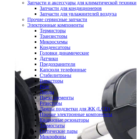
Запчасти и аксессуары для климатической техники
Запчасти для кондиционеров
Запчасти для увлажнителей воздуха
Прочие сервисные запчасти
Электронные компоненты
Термисторы
Транзисторы
Микросхемы
Конденсаторы
Головки динамические
Датчики
Предохранители
Капсюли телефонные
Стабилитроны
Варисторы
Реле
Диоды
Пьезо элементы
Резисторы
Лампы подсветки для ЖК (LCD)
Прочие электронные компоненты
Кварцевые резонаторы
Термостаты
Оптические пары
Микрофоны