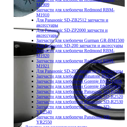
M1909
Запчасти для хлебопечи Redmond RBM-
M1910
Для Panasonic SD-ZB2512 запчасти и
аксессуары
Для Panasonic SD-ZP2000 запчасти и
аксессуары
Запчасти для хлебопечи Gurman GR-BM1500
Для Panasonic SD-200 запчасти и аксессуары
Запчасти для хлебопечи Redmond RBM-
M1920
Запчасти для хлебопечи Redmond RBM-
M1921
Для Panasonic SD-207 запчасти и аксессуары
Запчасти для хлебопечи Binatone BM202
Запчасти для хлебопечи Gorenje BM1210BK
Запчасти для хлебопечи Gorenje BM910WII
Запчасти для хлебопечи Panasonic SD-B2510
Запчасти для хлебопечи Panasonic SD-R2520
Запчасти для хлебопечи Panasonic SD-R2530
Запчасти для хлебопечи Panasonic SD-
YR2540
Запчасти для хлебопечи Panasonic SD-
YR2550