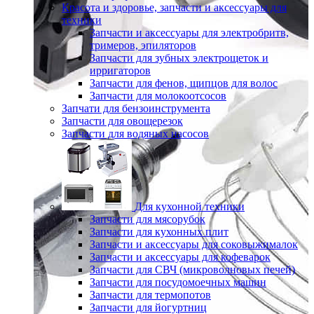
Красота и здоровье, запчасти и аксессуары для
техники
Запчасти и аксессуары для электробритв,
тримеров, эпиляторов
Запчасти для зубных электрощеток и
ирригаторов
Запчасти для фенов, щипцов для волос
Запчасти для молокоотсосов
Запчати для бензоинструмента
Запчасти для овощерезок
Запчасти для водяных насосов
Для кухонной техники
Запчасти для мясорубок
Запчасти для кухонных плит
Запчасти и аксессуары для соковыжималок
Запчасти и аксессуары для кофеварок
Запчасти для СВЧ (микроволновых печей)
Запчасти для посудомоечных машин
Запчасти для термопотов
Запчасти для йогуртниц