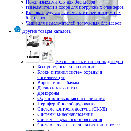
Ножи измельчителя для блендеров
Измельчители в сборе для погружных блендеров
Крышки-редукторы измельчителей погружных
блендеров
Чаши для измельчителей погружных блендеров
Другие товары каталога
Безопасность и контроль доступа
Беспроводные сигнализации
Блоки питания систем охраны и
сигнализации
Ворота и шлагбаумы
Датчики утечки газа
Домофоны
Охранно-пожарная сигнализация
Периферийное оборудование
Система контроля доступа (СКУД)
Системы видеонаблюдения
Системы звукового оповещения
Системы охраны и сигнализации прочее