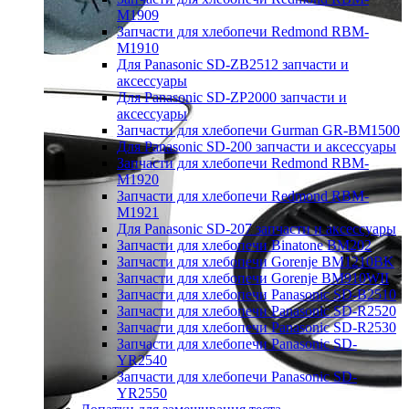
M1909
Запчасти для хлебопечи Redmond RBM-
M1910
Для Panasonic SD-ZB2512 запчасти и
аксессуары
Для Panasonic SD-ZP2000 запчасти и
аксессуары
Запчасти для хлебопечи Gurman GR-BM1500
Для Panasonic SD-200 запчасти и аксессуары
Запчасти для хлебопечи Redmond RBM-
M1920
Запчасти для хлебопечи Redmond RBM-
M1921
Для Panasonic SD-207 запчасти и аксессуары
Запчасти для хлебопечи Binatone BM202
Запчасти для хлебопечи Gorenje BM1210BK
Запчасти для хлебопечи Gorenje BM910WII
Запчасти для хлебопечи Panasonic SD-B2510
Запчасти для хлебопечи Panasonic SD-R2520
Запчасти для хлебопечи Panasonic SD-R2530
Запчасти для хлебопечи Panasonic SD-
YR2540
Запчасти для хлебопечи Panasonic SD-
YR2550