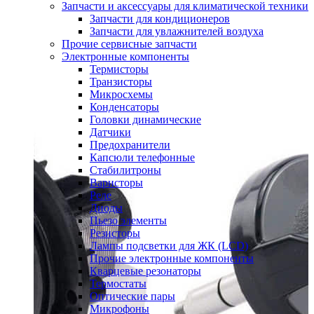
Запчасти и аксессуары для климатической техники
Запчасти для кондиционеров
Запчасти для увлажнителей воздуха
Прочие сервисные запчасти
Электронные компоненты
Термисторы
Транзисторы
Микросхемы
Конденсаторы
Головки динамические
Датчики
Предохранители
Капсюли телефонные
Стабилитроны
Варисторы
Реле
Диоды
Пьезо элементы
Резисторы
Лампы подсветки для ЖК (LCD)
Прочие электронные компоненты
Кварцевые резонаторы
Термостаты
Оптические пары
Микрофоны