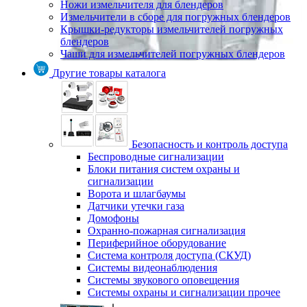
Ножи измельчителя для блендеров
Измельчители в сборе для погружных блендеров
Крышки-редукторы измельчителей погружных
блендеров
Чаши для измельчителей погружных блендеров
Другие товары каталога
Безопасность и контроль доступа
Беспроводные сигнализации
Блоки питания систем охраны и
сигнализации
Ворота и шлагбаумы
Датчики утечки газа
Домофоны
Охранно-пожарная сигнализация
Периферийное оборудование
Система контроля доступа (СКУД)
Системы видеонаблюдения
Системы звукового оповещения
Системы охраны и сигнализации прочее