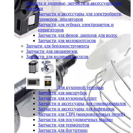
Красота и здоровье, запчасти и аксессуары для
техники
Запчасти и аксессуары для электробритв,
тримеров, эпиляторов
Запчасти для зубных электрощеток и
ирригаторов
Запчасти для фенов, щипцов для волос
Запчасти для молокоотсосов
Запчати для бензоинструмента
Запчасти для овощерезок
Запчасти для водяных насосов
Для кухонной техники
Запчасти для мясорубок
Запчасти для кухонных плит
Запчасти и аксессуары для соковыжималок
Запчасти и аксессуары для кофеварок
Запчасти для СВЧ (микроволновых печей)
Запчасти для посудомоечных машин
Запчасти для термопотов
Запчасти для йогуртниц