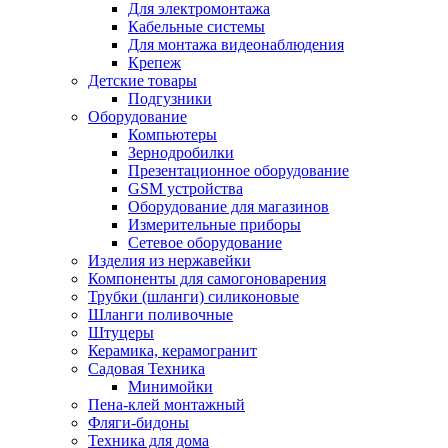
Для электромонтажа
Кабельные системы
Для монтажа видеонаблюдения
Крепеж
Детские товары
Подгузники
Оборудование
Компьютеры
Зернодробилки
Презентационное оборудование
GSM устройства
Оборудование для магазинов
Измерительные приборы
Сетевое оборудование
Изделия из нержавейки
Компоненты для самогоноварения
Трубки (шланги) силиконовые
Шланги поливочные
Штуцеры
Керамика, керамогранит
Садовая Техника
Минимойки
Пена-клей монтажный
Фляги-бидоны
Техника для дома