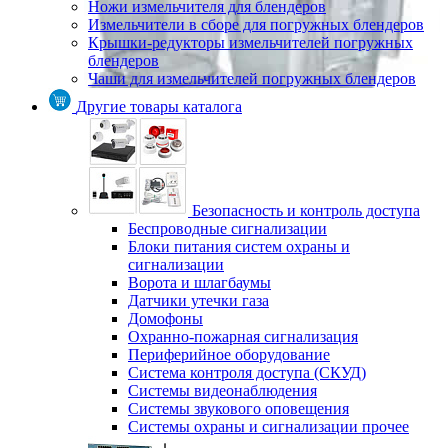
Ножи измельчителя для блендеров
Измельчители в сборе для погружных блендеров
Крышки-редукторы измельчителей погружных
блендеров
Чаши для измельчителей погружных блендеров
Другие товары каталога
Безопасность и контроль доступа
Беспроводные сигнализации
Блоки питания систем охраны и
сигнализации
Ворота и шлагбаумы
Датчики утечки газа
Домофоны
Охранно-пожарная сигнализация
Периферийное оборудование
Система контроля доступа (СКУД)
Системы видеонаблюдения
Системы звукового оповещения
Системы охраны и сигнализации прочее