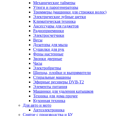
Механические таймеры
Утюги и парогенераторы
Триммеры (машинки для стрижки волос)
Электрические зубные щетки
Климатическая техника
Аксессуары для гаджетов
Радиоприемники
Электросчетчики
Весы
Дозаторы для мыла
Сушилки для рук
Фены настенные
Звонки дверные
Часы
Электробритвы
Щипцы, плойки и выпрямители
Стиральные машины
Эфирные ресиверы DVB-T2
Элементы питания
Машинки для удаления катышков
Техника для дома прочее
Кухонная техника
Для авто и мото
Автоэлектроника
Снятое с производства и БУ