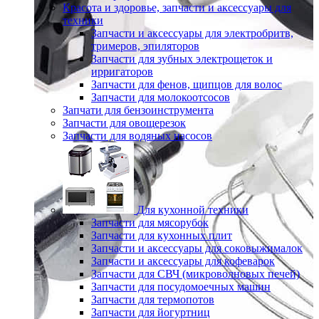
Красота и здоровье, запчасти и аксессуары для
техники
Запчасти и аксессуары для электробритв,
тримеров, эпиляторов
Запчасти для зубных электрощеток и
ирригаторов
Запчасти для фенов, щипцов для волос
Запчасти для молокоотсосов
Запчати для бензоинструмента
Запчасти для овощерезок
Запчасти для водяных насосов
Для кухонной техники
Запчасти для мясорубок
Запчасти для кухонных плит
Запчасти и аксессуары для соковыжималок
Запчасти и аксессуары для кофеварок
Запчасти для СВЧ (микроволновых печей)
Запчасти для посудомоечных машин
Запчасти для термопотов
Запчасти для йогуртниц