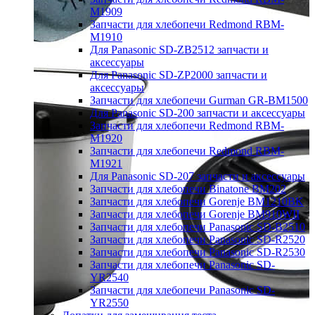
M1909
Запчасти для хлебопечи Redmond RBM-
M1910
Для Panasonic SD-ZB2512 запчасти и
аксессуары
Для Panasonic SD-ZP2000 запчасти и
аксессуары
Запчасти для хлебопечи Gurman GR-BM1500
Для Panasonic SD-200 запчасти и аксессуары
Запчасти для хлебопечи Redmond RBM-
M1920
Запчасти для хлебопечи Redmond RBM-
M1921
Для Panasonic SD-207 запчасти и аксессуары
Запчасти для хлебопечи Binatone BM202
Запчасти для хлебопечи Gorenje BM1210BK
Запчасти для хлебопечи Gorenje BM910WII
Запчасти для хлебопечи Panasonic SD-B2510
Запчасти для хлебопечи Panasonic SD-R2520
Запчасти для хлебопечи Panasonic SD-R2530
Запчасти для хлебопечи Panasonic SD-
YR2540
Запчасти для хлебопечи Panasonic SD-
YR2550