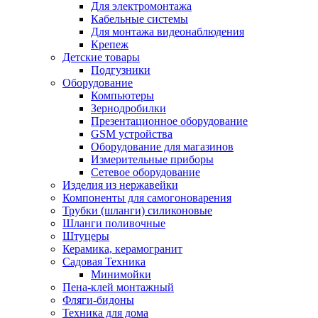
Для электромонтажа
Кабельные системы
Для монтажа видеонаблюдения
Крепеж
Детские товары
Подгузники
Оборудование
Компьютеры
Зернодробилки
Презентационное оборудование
GSM устройства
Оборудование для магазинов
Измерительные приборы
Сетевое оборудование
Изделия из нержавейки
Компоненты для самогоноварения
Трубки (шланги) силиконовые
Шланги поливочные
Штуцеры
Керамика, керамогранит
Садовая Техника
Минимойки
Пена-клей монтажный
Фляги-бидоны
Техника для дома