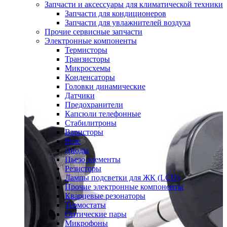
Запчасти и аксессуары для климатической техники
Запчасти для кондиционеров
Запчасти для увлажнителей воздуха
Прочие сервисные запчасти
Электронные компоненты
Термисторы
Транзисторы
Микросхемы
Конденсаторы
Головки динамические
Датчики
Предохранители
Капсюли телефонные
Стабилитроны
Варисторы
Реле
Диоды
Пьезо элементы
Резисторы
Лампы подсветки для ЖК (LCD)
Прочие электронные компоненты
Кварцевые резонаторы
Термостаты
Оптические пары
Микрофоны