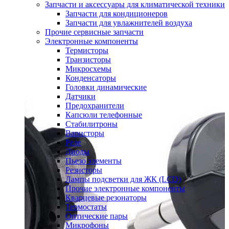
Запчасти и аксессуары для климатической техники
Запчасти для кондиционеров
Запчасти для увлажнителей воздуха
Прочие сервисные запчасти
Электронные компоненты
Термисторы
Транзисторы
Микросхемы
Конденсаторы
Головки динамические
Датчики
Предохранители
Капсюли телефонные
Стабилитроны
Варисторы
Реле
Диоды
Пьезо элементы
Резисторы
Лампы подсветки для ЖК (LCD)
Прочие электронные компоненты
Кварцевые резонаторы
Термостаты
Оптические пары
Микрофоны