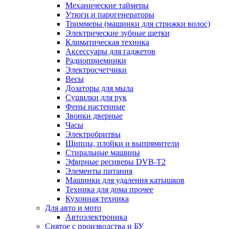
Механические таймеры
Утюги и парогенераторы
Триммеры (машинки для стрижки волос)
Электрические зубные щетки
Климатическая техника
Аксессуары для гаджетов
Радиоприемники
Электросчетчики
Весы
Дозаторы для мыла
Сушилки для рук
Фены настенные
Звонки дверные
Часы
Электробритвы
Щипцы, плойки и выпрямители
Стиральные машины
Эфирные ресиверы DVB-T2
Элементы питания
Машинки для удаления катышков
Техника для дома прочее
Кухонная техника
Для авто и мото
Автоэлектроника
Снятое с производства и БУ