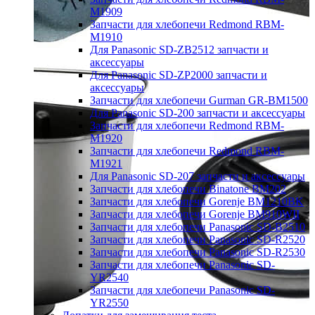
M1909
Запчасти для хлебопечи Redmond RBM-
M1910
Для Panasonic SD-ZB2512 запчасти и
аксессуары
Для Panasonic SD-ZP2000 запчасти и
аксессуары
Запчасти для хлебопечи Gurman GR-BM1500
Для Panasonic SD-200 запчасти и аксессуары
Запчасти для хлебопечи Redmond RBM-
M1920
Запчасти для хлебопечи Redmond RBM-
M1921
Для Panasonic SD-207 запчасти и аксессуары
Запчасти для хлебопечи Binatone BM202
Запчасти для хлебопечи Gorenje BM1210BK
Запчасти для хлебопечи Gorenje BM910WII
Запчасти для хлебопечи Panasonic SD-B2510
Запчасти для хлебопечи Panasonic SD-R2520
Запчасти для хлебопечи Panasonic SD-R2530
Запчасти для хлебопечи Panasonic SD-
YR2540
Запчасти для хлебопечи Panasonic SD-
YR2550