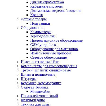
Для электромонтажа
Кабельные системы
Для монтажа видеонаблюдения
Крепеж
Детские товары
Подгузники
Оборудование
Компьютеры
Зернодробилки
Презентационное оборудование
GSM устройства
Оборудование для магазинов
Измерительные приборы
Сетевое оборудование
Изделия из нержавейки
Компоненты для самогоноварения
Трубки (шланги) силиконовые
Шланги поливочные
Штуцеры
Керамика, керамогранит
Садовая Техника
Минимойки
Пена-клей монтажный
Фляги-бидоны
Техника для дома