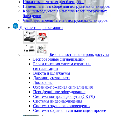
Ножи измельчителя для блендеров
Измельчители в сборе для погружных блендеров
Крышки-редукторы измельчителей погружных
блендеров
Чаши для измельчителей погружных блендеров
Другие товары каталога
Безопасность и контроль доступа
Беспроводные сигнализации
Блоки питания систем охраны и
сигнализации
Ворота и шлагбаумы
Датчики утечки газа
Домофоны
Охранно-пожарная сигнализация
Периферийное оборудование
Система контроля доступа (СКУД)
Системы видеонаблюдения
Системы звукового оповещения
Системы охраны и сигнализации прочее