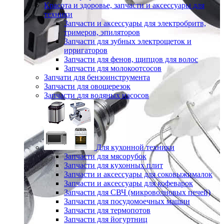
Красота и здоровье, запчасти и аксессуары для
техники
Запчасти и аксессуары для электробритв,
тримеров, эпиляторов
Запчасти для зубных электрощеток и
ирригаторов
Запчасти для фенов, щипцов для волос
Запчасти для молокоотсосов
Запчати для бензоинструмента
Запчасти для овощерезок
Запчасти для водяных насосов
Для кухонной техники
Запчасти для мясорубок
Запчасти для кухонных плит
Запчасти и аксессуары для соковыжималок
Запчасти и аксессуары для кофеварок
Запчасти для СВЧ (микроволновых печей)
Запчасти для посудомоечных машин
Запчасти для термопотов
Запчасти для йогуртниц