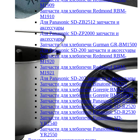
M1909
Запчасти для хлебопечи Redmond RBM-
M1910
Для Panasonic SD-ZB2512 запчасти и
аксессуары
Для Panasonic SD-ZP2000 запчасти и
аксессуары
Запчасти для хлебопечи Gurman GR-BM1500
Для Panasonic SD-200 запчасти и аксессуары
Запчасти для хлебопечи Redmond RBM-
M1920
Запчасти для хлебопечи Redmond RBM-
M1921
Для Panasonic SD-207 запчасти и аксессуары
Запчасти для хлебопечи Binatone BM202
Запчасти для хлебопечи Gorenje BM1210BK
Запчасти для хлебопечи Gorenje BM910WII
Запчасти для хлебопечи Panasonic SD-B2510
Запчасти для хлебопечи Panasonic SD-R2520
Запчасти для хлебопечи Panasonic SD-R2530
Запчасти для хлебопечи Panasonic SD-
YR2540
Запчасти для хлебопечи Panasonic SD-
YR2550