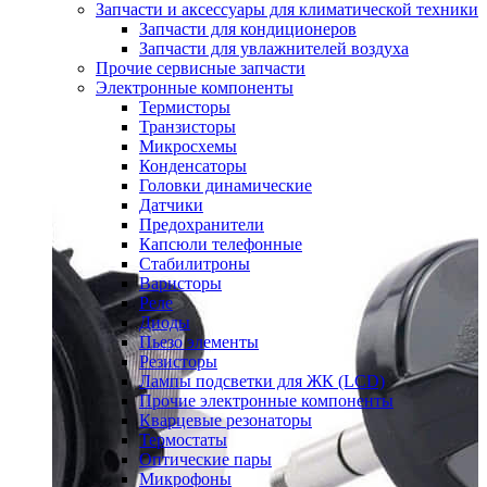
Запчасти и аксессуары для климатической техники
Запчасти для кондиционеров
Запчасти для увлажнителей воздуха
Прочие сервисные запчасти
Электронные компоненты
Термисторы
Транзисторы
Микросхемы
Конденсаторы
Головки динамические
Датчики
Предохранители
Капсюли телефонные
Стабилитроны
Варисторы
Реле
Диоды
Пьезо элементы
Резисторы
Лампы подсветки для ЖК (LCD)
Прочие электронные компоненты
Кварцевые резонаторы
Термостаты
Оптические пары
Микрофоны