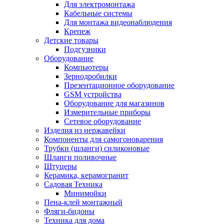
Для электромонтажа
Кабельные системы
Для монтажа видеонаблюдения
Крепеж
Детские товары
Подгузники
Оборудование
Компьютеры
Зернодробилки
Презентационное оборудование
GSM устройства
Оборудование для магазинов
Измерительные приборы
Сетевое оборудование
Изделия из нержавейки
Компоненты для самогоноварения
Трубки (шланги) силиконовые
Шланги поливочные
Штуцеры
Керамика, керамогранит
Садовая Техника
Минимойки
Пена-клей монтажный
Фляги-бидоны
Техника для дома