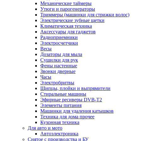
Механические таймеры
Утюги и парогенераторы
Триммеры (машинки для стрижки волос)
Электрические зубные щетки
Климатическая техника
Аксессуары для гаджетов
Радиоприемники
Электросчетчики
Весы
Дозаторы для мыла
Сушилки для рук
Фены настенные
Звонки дверные
Часы
Электробритвы
Щипцы, плойки и выпрямители
Стиральные машины
Эфирные ресиверы DVB-T2
Элементы питания
Машинки для удаления катышков
Техника для дома прочее
Кухонная техника
Для авто и мото
Автоэлектроника
Снятое с производства и БУ