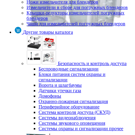
Ножи измельчителя для блендеров
Измельчители в сборе для погружных блендеров
Крышки-редукторы измельчителей погружных
блендеров
Чаши для измельчителей погружных блендеров
Другие товары каталога
Безопасность и контроль доступа
Беспроводные сигнализации
Блоки питания систем охраны и
сигнализации
Ворота и шлагбаумы
Датчики утечки газа
Домофоны
Охранно-пожарная сигнализация
Периферийное оборудование
Система контроля доступа (СКУД)
Системы видеонаблюдения
Системы звукового оповещения
Системы охраны и сигнализации прочее