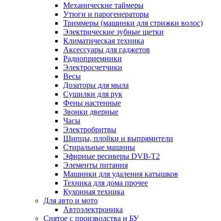
Механические таймеры
Утюги и парогенераторы
Триммеры (машинки для стрижки волос)
Электрические зубные щетки
Климатическая техника
Аксессуары для гаджетов
Радиоприемники
Электросчетчики
Весы
Дозаторы для мыла
Сушилки для рук
Фены настенные
Звонки дверные
Часы
Электробритвы
Щипцы, плойки и выпрямители
Стиральные машины
Эфирные ресиверы DVB-T2
Элементы питания
Машинки для удаления катышков
Техника для дома прочее
Кухонная техника
Для авто и мото
Автоэлектроника
Снятое с производства и БУ