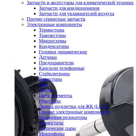
Запчасти и аксессуары для климатической техники
Запчасти для кондиционеров
Запчасти для увлажнителей воздуха
Прочие сервисные запчасти
Электронные компоненты
Термисторы
Транзисторы
Микросхемы
Конденсаторы
Головки динамические
Датчики
Предохранители
Капсюли телефонные
Стабилитроны
Варисторы
Реле
Диоды
Пьезо элементы
Резисторы
Лампы подсветки для ЖК (LCD)
Прочие электронные компоненты
Кварцевые резонаторы
Термостаты
Оптические пары
Микрофоны