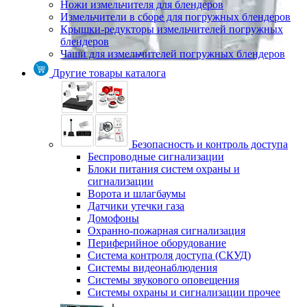
Ножи измельчителя для блендеров
Измельчители в сборе для погружных блендеров
Крышки-редукторы измельчителей погружных
блендеров
Чаши для измельчителей погружных блендеров
Другие товары каталога
Безопасность и контроль доступа
Беспроводные сигнализации
Блоки питания систем охраны и
сигнализации
Ворота и шлагбаумы
Датчики утечки газа
Домофоны
Охранно-пожарная сигнализация
Периферийное оборудование
Система контроля доступа (СКУД)
Системы видеонаблюдения
Системы звукового оповещения
Системы охраны и сигнализации прочее