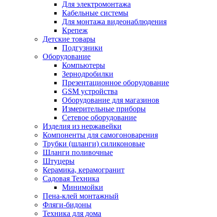
Для электромонтажа
Кабельные системы
Для монтажа видеонаблюдения
Крепеж
Детские товары
Подгузники
Оборудование
Компьютеры
Зернодробилки
Презентационное оборудование
GSM устройства
Оборудование для магазинов
Измерительные приборы
Сетевое оборудование
Изделия из нержавейки
Компоненты для самогоноварения
Трубки (шланги) силиконовые
Шланги поливочные
Штуцеры
Керамика, керамогранит
Садовая Техника
Минимойки
Пена-клей монтажный
Фляги-бидоны
Техника для дома