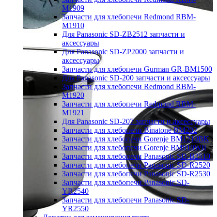
M1909
Запчасти для хлебопечи Redmond RBM-
M1910
Для Panasonic SD-ZB2512 запчасти и
аксессуары
Для Panasonic SD-ZP2000 запчасти и
аксессуары
Запчасти для хлебопечи Gurman GR-BM1500
Для Panasonic SD-200 запчасти и аксессуары
Запчасти для хлебопечи Redmond RBM-
M1920
Запчасти для хлебопечи Redmond RBM-
M1921
Для Panasonic SD-207 запчасти и аксессуары
Запчасти для хлебопечи Binatone BM202
Запчасти для хлебопечи Gorenje BM1210BK
Запчасти для хлебопечи Gorenje BM910WII
Запчасти для хлебопечи Panasonic SD-B2510
Запчасти для хлебопечи Panasonic SD-R2520
Запчасти для хлебопечи Panasonic SD-R2530
Запчасти для хлебопечи Panasonic SD-
YR2540
Запчасти для хлебопечи Panasonic SD-
YR2550