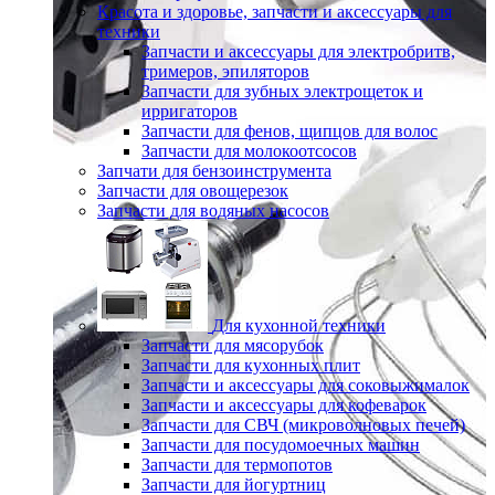
Красота и здоровье, запчасти и аксессуары для
техники
Запчасти и аксессуары для электробритв,
тримеров, эпиляторов
Запчасти для зубных электрощеток и
ирригаторов
Запчасти для фенов, щипцов для волос
Запчасти для молокоотсосов
Запчати для бензоинструмента
Запчасти для овощерезок
Запчасти для водяных насосов
Для кухонной техники
Запчасти для мясорубок
Запчасти для кухонных плит
Запчасти и аксессуары для соковыжималок
Запчасти и аксессуары для кофеварок
Запчасти для СВЧ (микроволновых печей)
Запчасти для посудомоечных машин
Запчасти для термопотов
Запчасти для йогуртниц