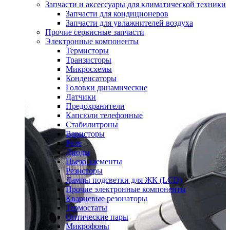
Запчасти и аксессуары для климатической техники
Запчасти для кондиционеров
Запчасти для увлажнителей воздуха
Прочие сервисные запчасти
Электронные компоненты
Термисторы
Транзисторы
Микросхемы
Конденсаторы
Головки динамические
Датчики
Предохранители
Капсюли телефонные
Стабилитроны
Варисторы
Реле
Диоды
Пьезо элементы
Резисторы
Лампы подсветки для ЖК (LCD)
Прочие электронные компоненты
Кварцевые резонаторы
Термостаты
Оптические пары
Микрофоны