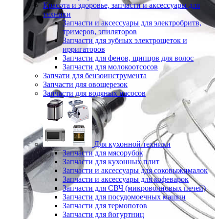
Красота и здоровье, запчасти и аксессуары для
техники
Запчасти и аксессуары для электробритв,
тримеров, эпиляторов
Запчасти для зубных электрощеток и
ирригаторов
Запчасти для фенов, щипцов для волос
Запчасти для молокоотсосов
Запчати для бензоинструмента
Запчасти для овощерезок
Запчасти для водяных насосов
Для кухонной техники
Запчасти для мясорубок
Запчасти для кухонных плит
Запчасти и аксессуары для соковыжималок
Запчасти и аксессуары для кофеварок
Запчасти для СВЧ (микроволновых печей)
Запчасти для посудомоечных машин
Запчасти для термопотов
Запчасти для йогуртниц