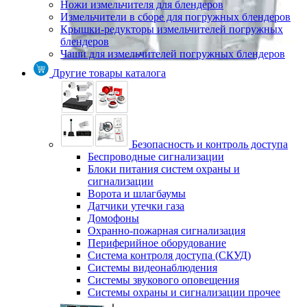
Ножи измельчителя для блендеров
Измельчители в сборе для погружных блендеров
Крышки-редукторы измельчителей погружных
блендеров
Чаши для измельчителей погружных блендеров
Другие товары каталога
Безопасность и контроль доступа
Беспроводные сигнализации
Блоки питания систем охраны и
сигнализации
Ворота и шлагбаумы
Датчики утечки газа
Домофоны
Охранно-пожарная сигнализация
Периферийное оборудование
Система контроля доступа (СКУД)
Системы видеонаблюдения
Системы звукового оповещения
Системы охраны и сигнализации прочее