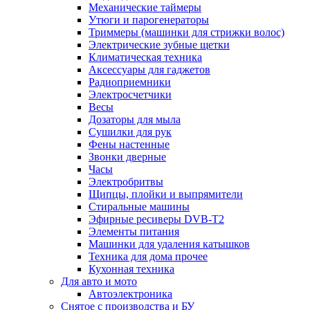
Механические таймеры
Утюги и парогенераторы
Триммеры (машинки для стрижки волос)
Электрические зубные щетки
Климатическая техника
Аксессуары для гаджетов
Радиоприемники
Электросчетчики
Весы
Дозаторы для мыла
Сушилки для рук
Фены настенные
Звонки дверные
Часы
Электробритвы
Щипцы, плойки и выпрямители
Стиральные машины
Эфирные ресиверы DVB-T2
Элементы питания
Машинки для удаления катышков
Техника для дома прочее
Кухонная техника
Для авто и мото
Автоэлектроника
Снятое с производства и БУ