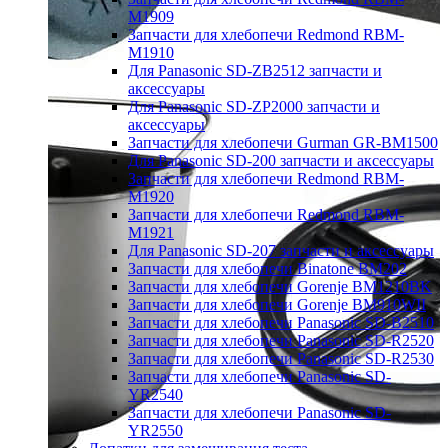
M1909
Запчасти для хлебопечи Redmond RBM-
M1910
Для Panasonic SD-ZB2512 запчасти и
аксессуары
Для Panasonic SD-ZP2000 запчасти и
аксессуары
Запчасти для хлебопечи Gurman GR-BM1500
Для Panasonic SD-200 запчасти и аксессуары
Запчасти для хлебопечи Redmond RBM-
M1920
Запчасти для хлебопечи Redmond RBM-
M1921
Для Panasonic SD-207 запчасти и аксессуары
Запчасти для хлебопечи Binatone BM202
Запчасти для хлебопечи Gorenje BM1210BK
Запчасти для хлебопечи Gorenje BM910WII
Запчасти для хлебопечи Panasonic SD-B2510
Запчасти для хлебопечи Panasonic SD-R2520
Запчасти для хлебопечи Panasonic SD-R2530
Запчасти для хлебопечи Panasonic SD-
YR2540
Запчасти для хлебопечи Panasonic SD-
YR2550