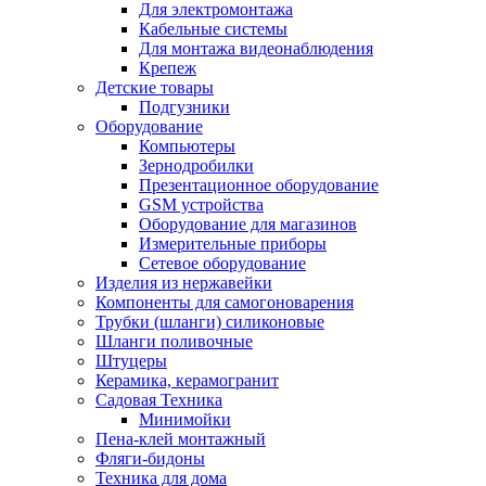
Для электромонтажа
Кабельные системы
Для монтажа видеонаблюдения
Крепеж
Детские товары
Подгузники
Оборудование
Компьютеры
Зернодробилки
Презентационное оборудование
GSM устройства
Оборудование для магазинов
Измерительные приборы
Сетевое оборудование
Изделия из нержавейки
Компоненты для самогоноварения
Трубки (шланги) силиконовые
Шланги поливочные
Штуцеры
Керамика, керамогранит
Садовая Техника
Минимойки
Пена-клей монтажный
Фляги-бидоны
Техника для дома