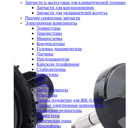
Запчасти и аксессуары для климатической техники
Запчасти для кондиционеров
Запчасти для увлажнителей воздуха
Прочие сервисные запчасти
Электронные компоненты
Термисторы
Транзисторы
Микросхемы
Конденсаторы
Головки динамические
Датчики
Предохранители
Капсюли телефонные
Стабилитроны
Варисторы
Реле
Диоды
Пьезо элементы
Резисторы
Лампы подсветки для ЖК (LCD)
Прочие электронные компоненты
Кварцевые резонаторы
Термостаты
Оптические пары
Микрофоны