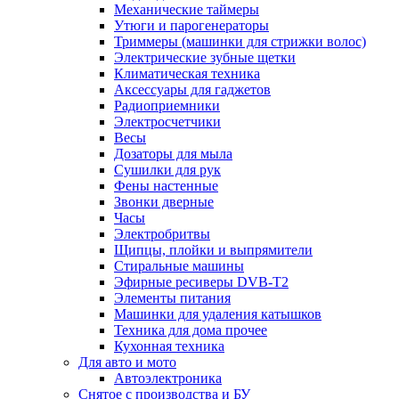
Механические таймеры
Утюги и парогенераторы
Триммеры (машинки для стрижки волос)
Электрические зубные щетки
Климатическая техника
Аксессуары для гаджетов
Радиоприемники
Электросчетчики
Весы
Дозаторы для мыла
Сушилки для рук
Фены настенные
Звонки дверные
Часы
Электробритвы
Щипцы, плойки и выпрямители
Стиральные машины
Эфирные ресиверы DVB-T2
Элементы питания
Машинки для удаления катышков
Техника для дома прочее
Кухонная техника
Для авто и мото
Автоэлектроника
Снятое с производства и БУ