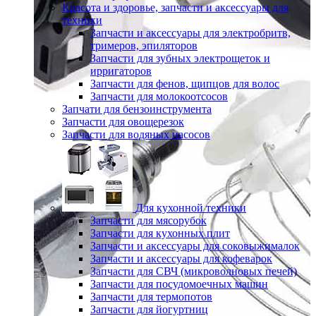
Красота и здоровье, запчасти и аксессуары для
техники
Запчасти и аксессуары для электробритв,
тримеров, эпиляторов
Запчасти для зубных электрощеток и
ирригаторов
Запчасти для фенов, щипцов для волос
Запчасти для молокоотсосов
Запчати для бензоинструмента
Запчасти для овощерезок
Запчасти для водяных насосов
Для кухонной техники
Запчасти для мясорубок
Запчасти для кухонных плит
Запчасти и аксессуары для соковыжималок
Запчасти и аксессуары для кофеварок
Запчасти для СВЧ (микроволновых печей)
Запчасти для посудомоечных машин
Запчасти для термопотов
Запчасти для йогуртниц