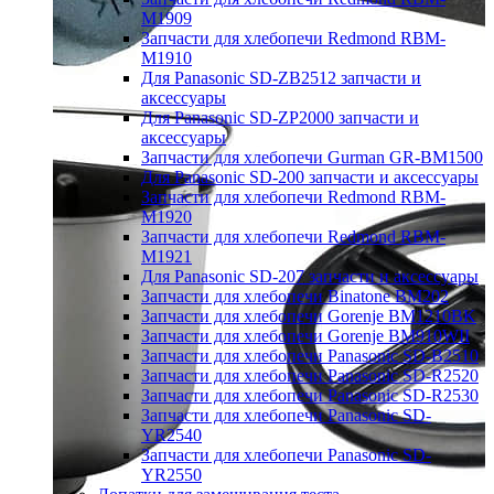
M1909
Запчасти для хлебопечи Redmond RBM-
M1910
Для Panasonic SD-ZB2512 запчасти и
аксессуары
Для Panasonic SD-ZP2000 запчасти и
аксессуары
Запчасти для хлебопечи Gurman GR-BM1500
Для Panasonic SD-200 запчасти и аксессуары
Запчасти для хлебопечи Redmond RBM-
M1920
Запчасти для хлебопечи Redmond RBM-
M1921
Для Panasonic SD-207 запчасти и аксессуары
Запчасти для хлебопечи Binatone BM202
Запчасти для хлебопечи Gorenje BM1210BK
Запчасти для хлебопечи Gorenje BM910WII
Запчасти для хлебопечи Panasonic SD-B2510
Запчасти для хлебопечи Panasonic SD-R2520
Запчасти для хлебопечи Panasonic SD-R2530
Запчасти для хлебопечи Panasonic SD-
YR2540
Запчасти для хлебопечи Panasonic SD-
YR2550