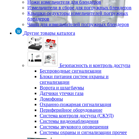
Ножи измельчителя для блендеров
Измельчители в сборе для погружных блендеров
Крышки-редукторы измельчителей погружных
блендеров
Чаши для измельчителей погружных блендеров
Другие товары каталога
Безопасность и контроль доступа
Беспроводные сигнализации
Блоки питания систем охраны и
сигнализации
Ворота и шлагбаумы
Датчики утечки газа
Домофоны
Охранно-пожарная сигнализация
Периферийное оборудование
Система контроля доступа (СКУД)
Системы видеонаблюдения
Системы звукового оповещения
Системы охраны и сигнализации прочее