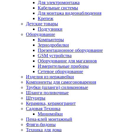
Для электромонтажа
Кабельные системы
Для монтажа видеонаблюдения
Крепеж
Детские товары
Подгузники
Оборудование
Компьютеры
Зернодробилки
Презентационное оборудование
GSM устройства
Оборудование для магазинов
Измерительные приборы
Сетевое оборудование
Изделия из нержавейки
Компоненты для самогоноварения
Трубки (шланги) силиконовые
Шланги поливочные
Штуцеры
Керамика, керамогранит
Садовая Техника
Минимойки
Пена-клей монтажный
Фляги-бидоны
Техника для дома