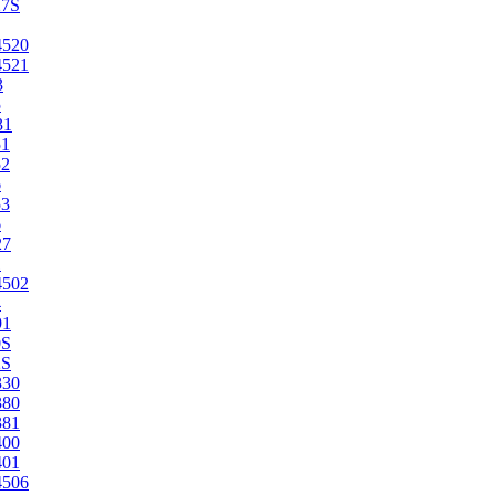
27S
4520
4521
3
5
31
51
52
6
53
6
27
1
4502
4
91
0S
2S
330
380
381
400
401
4506