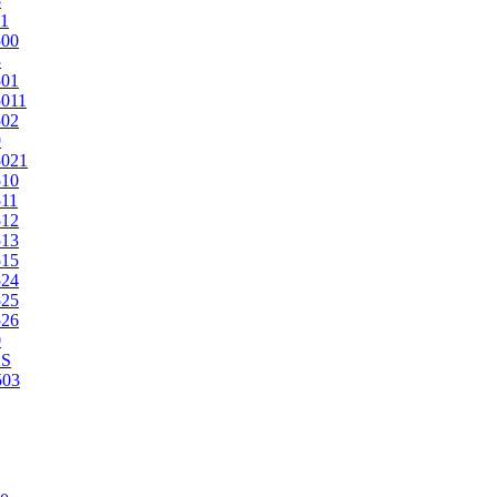
5
1
500
3
501
011
502
9
5021
510
11
512
513
515
524
525
526
0
2S
503