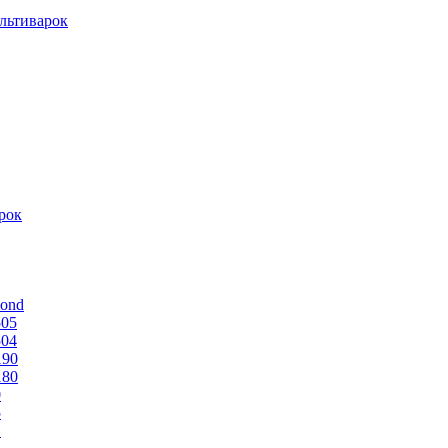
льтиварок
рок
mond
505
504
190
180
0
5
1