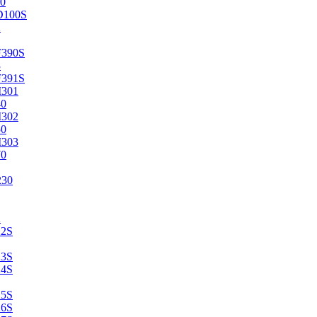
0
D100S
2
F390S
3
F391S
M301
40
M302
50
M303
70
230
2
22S
23S
24S
25S
26S