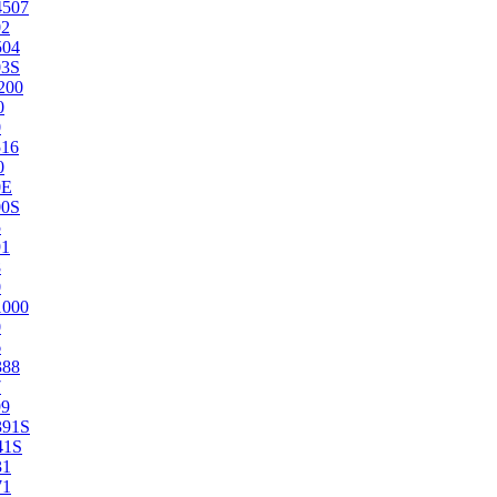
4507
02
504
03S
200
0
0
516
0
0E
00S
5
91
8
0
1000
0
6
388
7
99
391S
41S
31
71