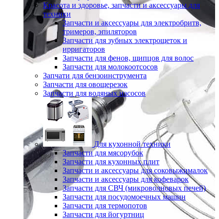
Красота и здоровье, запчасти и аксессуары для
техники
Запчасти и аксессуары для электробритв,
тримеров, эпиляторов
Запчасти для зубных электрощеток и
ирригаторов
Запчасти для фенов, щипцов для волос
Запчасти для молокоотсосов
Запчати для бензоинструмента
Запчасти для овощерезок
Запчасти для водяных насосов
Для кухонной техники
Запчасти для мясорубок
Запчасти для кухонных плит
Запчасти и аксессуары для соковыжималок
Запчасти и аксессуары для кофеварок
Запчасти для СВЧ (микроволновых печей)
Запчасти для посудомоечных машин
Запчасти для термопотов
Запчасти для йогуртниц