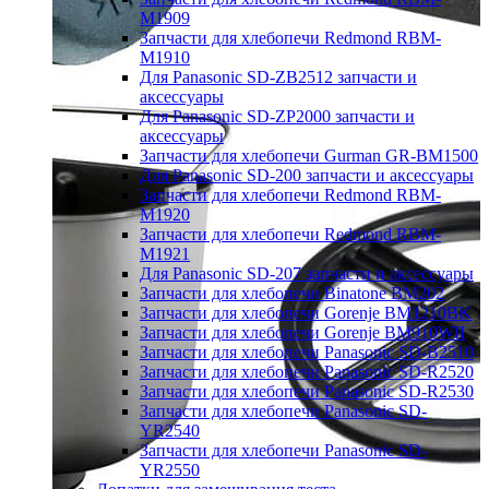
M1909
Запчасти для хлебопечи Redmond RBM-
M1910
Для Panasonic SD-ZB2512 запчасти и
аксессуары
Для Panasonic SD-ZP2000 запчасти и
аксессуары
Запчасти для хлебопечи Gurman GR-BM1500
Для Panasonic SD-200 запчасти и аксессуары
Запчасти для хлебопечи Redmond RBM-
M1920
Запчасти для хлебопечи Redmond RBM-
M1921
Для Panasonic SD-207 запчасти и аксессуары
Запчасти для хлебопечи Binatone BM202
Запчасти для хлебопечи Gorenje BM1210BK
Запчасти для хлебопечи Gorenje BM910WII
Запчасти для хлебопечи Panasonic SD-B2510
Запчасти для хлебопечи Panasonic SD-R2520
Запчасти для хлебопечи Panasonic SD-R2530
Запчасти для хлебопечи Panasonic SD-
YR2540
Запчасти для хлебопечи Panasonic SD-
YR2550