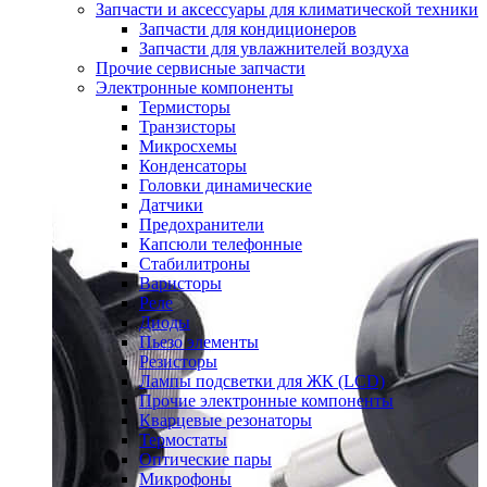
Запчасти и аксессуары для климатической техники
Запчасти для кондиционеров
Запчасти для увлажнителей воздуха
Прочие сервисные запчасти
Электронные компоненты
Термисторы
Транзисторы
Микросхемы
Конденсаторы
Головки динамические
Датчики
Предохранители
Капсюли телефонные
Стабилитроны
Варисторы
Реле
Диоды
Пьезо элементы
Резисторы
Лампы подсветки для ЖК (LCD)
Прочие электронные компоненты
Кварцевые резонаторы
Термостаты
Оптические пары
Микрофоны