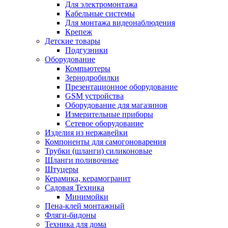
Для электромонтажа
Кабельные системы
Для монтажа видеонаблюдения
Крепеж
Детские товары
Подгузники
Оборудование
Компьютеры
Зернодробилки
Презентационное оборудование
GSM устройства
Оборудование для магазинов
Измерительные приборы
Сетевое оборудование
Изделия из нержавейки
Компоненты для самогоноварения
Трубки (шланги) силиконовые
Шланги поливочные
Штуцеры
Керамика, керамогранит
Садовая Техника
Минимойки
Пена-клей монтажный
Фляги-бидоны
Техника для дома