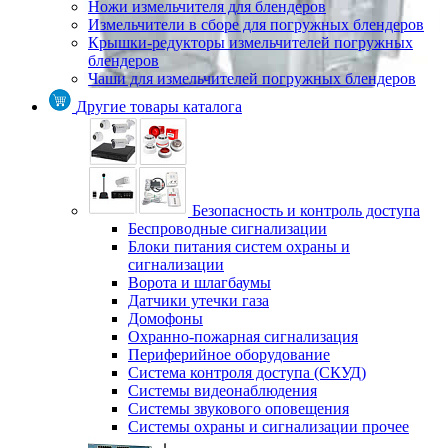
Ножи измельчителя для блендеров
Измельчители в сборе для погружных блендеров
Крышки-редукторы измельчителей погружных
блендеров
Чаши для измельчителей погружных блендеров
Другие товары каталога
Безопасность и контроль доступа
Беспроводные сигнализации
Блоки питания систем охраны и
сигнализации
Ворота и шлагбаумы
Датчики утечки газа
Домофоны
Охранно-пожарная сигнализация
Периферийное оборудование
Система контроля доступа (СКУД)
Системы видеонаблюдения
Системы звукового оповещения
Системы охраны и сигнализации прочее