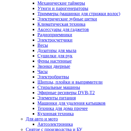
Механические таймеры
Утюги и парогенераторы
Триммеры (машинки для стрижки волос)
Электрические зубные щетки
Климатическая техника
Аксессуары для гаджетов
Радиоприемники
Электросчетчики
Весы
Дозаторы для мыла
Сушилки для рук
Фены настенные
Звонки дверные
Часы
Электробритвы
Щипцы, плойки и выпрямители
Стиральные машины
Эфирные ресиверы DVB-T2
Элементы питания
Машинки для удаления катышков
Техника для дома прочее
Кухонная техника
Для авто и мото
Автоэлектроника
Снятое с производства и БУ