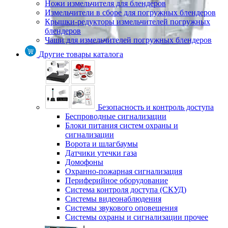
Ножи измельчителя для блендеров
Измельчители в сборе для погружных блендеров
Крышки-редукторы измельчителей погружных
блендеров
Чаши для измельчителей погружных блендеров
Другие товары каталога
Безопасность и контроль доступа
Беспроводные сигнализации
Блоки питания систем охраны и
сигнализации
Ворота и шлагбаумы
Датчики утечки газа
Домофоны
Охранно-пожарная сигнализация
Периферийное оборудование
Система контроля доступа (СКУД)
Системы видеонаблюдения
Системы звукового оповещения
Системы охраны и сигнализации прочее