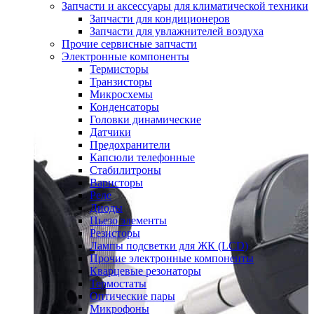
Запчасти и аксессуары для климатической техники
Запчасти для кондиционеров
Запчасти для увлажнителей воздуха
Прочие сервисные запчасти
Электронные компоненты
Термисторы
Транзисторы
Микросхемы
Конденсаторы
Головки динамические
Датчики
Предохранители
Капсюли телефонные
Стабилитроны
Варисторы
Реле
Диоды
Пьезо элементы
Резисторы
Лампы подсветки для ЖК (LCD)
Прочие электронные компоненты
Кварцевые резонаторы
Термостаты
Оптические пары
Микрофоны