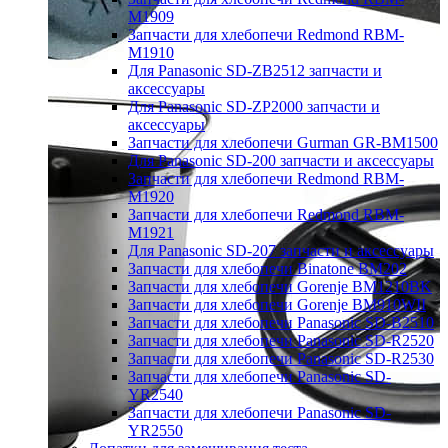
M1909
Запчасти для хлебопечи Redmond RBM-
M1910
Для Panasonic SD-ZB2512 запчасти и
аксессуары
Для Panasonic SD-ZP2000 запчасти и
аксессуары
Запчасти для хлебопечи Gurman GR-BM1500
Для Panasonic SD-200 запчасти и аксессуары
Запчасти для хлебопечи Redmond RBM-
M1920
Запчасти для хлебопечи Redmond RBM-
M1921
Для Panasonic SD-207 запчасти и аксессуары
Запчасти для хлебопечи Binatone BM202
Запчасти для хлебопечи Gorenje BM1210BK
Запчасти для хлебопечи Gorenje BM910WII
Запчасти для хлебопечи Panasonic SD-B2510
Запчасти для хлебопечи Panasonic SD-R2520
Запчасти для хлебопечи Panasonic SD-R2530
Запчасти для хлебопечи Panasonic SD-
YR2540
Запчасти для хлебопечи Panasonic SD-
YR2550