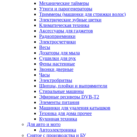
Механические таймеры
Утюги и парогенераторы
Триммеры (машинки для стрижки волос)
Электрические зубные щетки
Климатическая техника
Аксессуары для гаджетов
Радиоприемники
Электросчетчики
Весы
Дозаторы для мыла
Сушилки для рук
Фены настенные
Звонки дверные
Часы
Электробритвы
Щипцы, плойки и выпрямители
Стиральные машины
Эфирные ресиверы DVB-T2
Элементы питания
Машинки для удаления катышков
Техника для дома прочее
Кухонная техника
Для авто и мото
Автоэлектроника
Снятое с производства и БУ