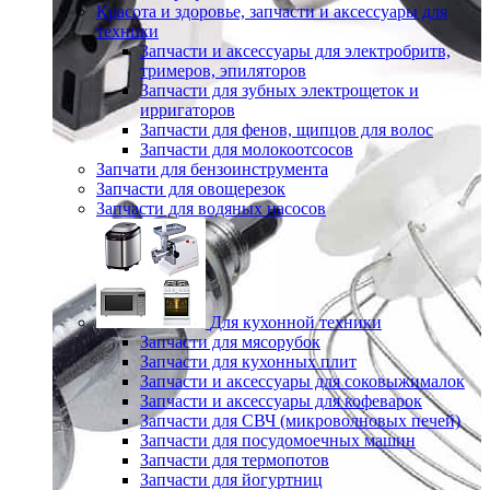
Красота и здоровье, запчасти и аксессуары для
техники
Запчасти и аксессуары для электробритв,
тримеров, эпиляторов
Запчасти для зубных электрощеток и
ирригаторов
Запчасти для фенов, щипцов для волос
Запчасти для молокоотсосов
Запчати для бензоинструмента
Запчасти для овощерезок
Запчасти для водяных насосов
Для кухонной техники
Запчасти для мясорубок
Запчасти для кухонных плит
Запчасти и аксессуары для соковыжималок
Запчасти и аксессуары для кофеварок
Запчасти для СВЧ (микроволновых печей)
Запчасти для посудомоечных машин
Запчасти для термопотов
Запчасти для йогуртниц