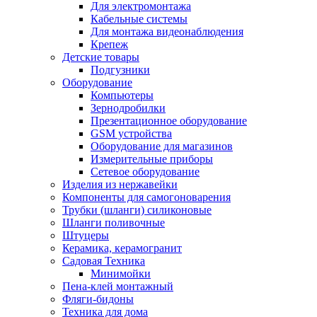
Для электромонтажа
Кабельные системы
Для монтажа видеонаблюдения
Крепеж
Детские товары
Подгузники
Оборудование
Компьютеры
Зернодробилки
Презентационное оборудование
GSM устройства
Оборудование для магазинов
Измерительные приборы
Сетевое оборудование
Изделия из нержавейки
Компоненты для самогоноварения
Трубки (шланги) силиконовые
Шланги поливочные
Штуцеры
Керамика, керамогранит
Садовая Техника
Минимойки
Пена-клей монтажный
Фляги-бидоны
Техника для дома