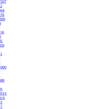
4507
02
504
03S
200
0
0
516
0
0E
00S
5
91
8
0
1000
0
6
388
7
99
391S
41S
31
71