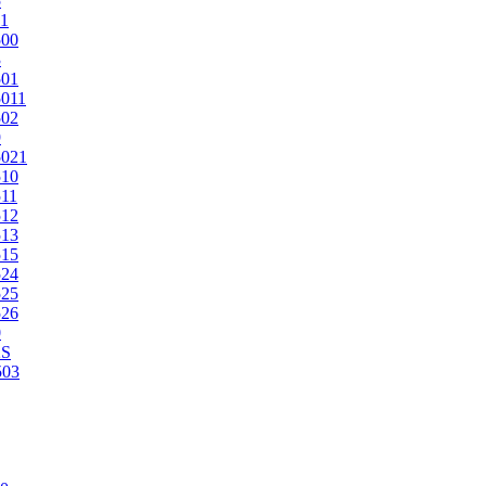
5
1
500
3
501
011
502
9
5021
510
11
512
513
515
524
525
526
0
2S
503