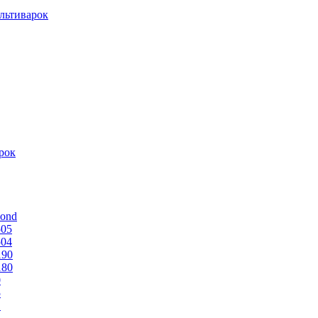
льтиварок
рок
mond
505
504
190
180
0
5
1