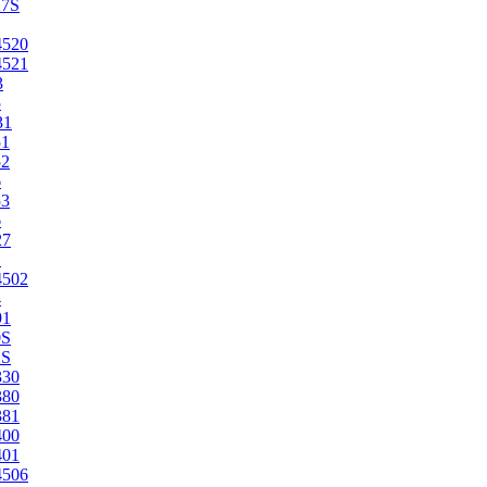
27S
4520
4521
3
5
31
51
52
6
53
6
27
1
4502
4
91
0S
2S
330
380
381
400
401
4506