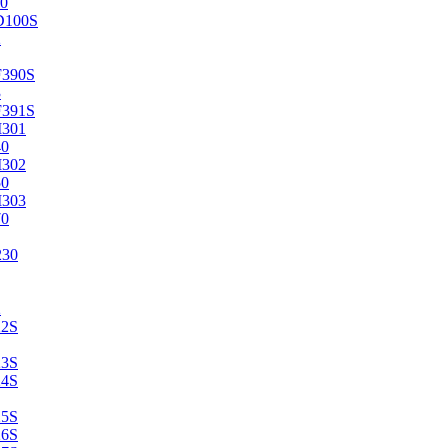
0
D100S
2
F390S
3
F391S
M301
40
M302
50
M303
70
230
2
22S
23S
24S
25S
26S