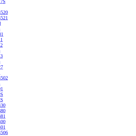
27S
4520
4521
3
5
31
51
52
6
53
6
27
1
4502
4
91
0S
2S
330
380
381
400
401
4506