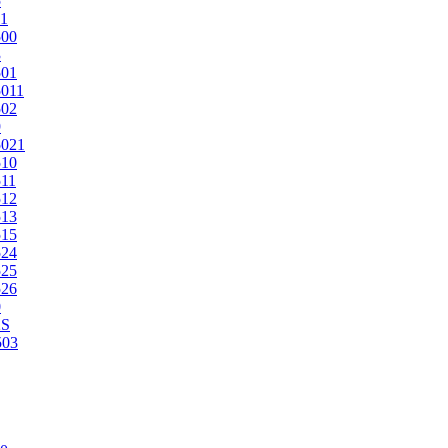
5
1
500
3
501
011
502
9
5021
510
11
512
513
515
524
525
526
0
2S
503