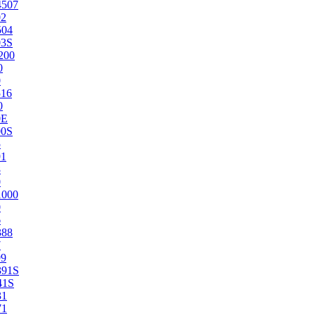
4507
02
504
03S
200
0
0
516
0
0E
00S
5
91
8
0
1000
0
6
388
7
99
391S
41S
31
71