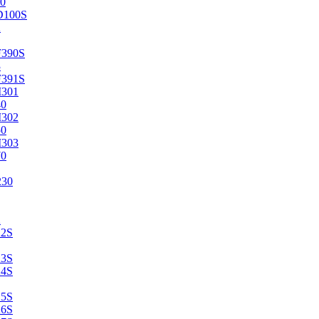
0
D100S
2
F390S
3
F391S
M301
40
M302
50
M303
70
230
2
22S
23S
24S
25S
26S