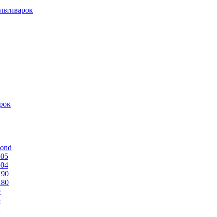
льтиварок
рок
mond
505
504
190
180
0
5
1