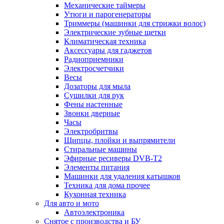
Механические таймеры
Утюги и парогенераторы
Триммеры (машинки для стрижки волос)
Электрические зубные щетки
Климатическая техника
Аксессуары для гаджетов
Радиоприемники
Электросчетчики
Весы
Дозаторы для мыла
Сушилки для рук
Фены настенные
Звонки дверные
Часы
Электробритвы
Щипцы, плойки и выпрямители
Стиральные машины
Эфирные ресиверы DVB-T2
Элементы питания
Машинки для удаления катышков
Техника для дома прочее
Кухонная техника
Для авто и мото
Автоэлектроника
Снятое с производства и БУ