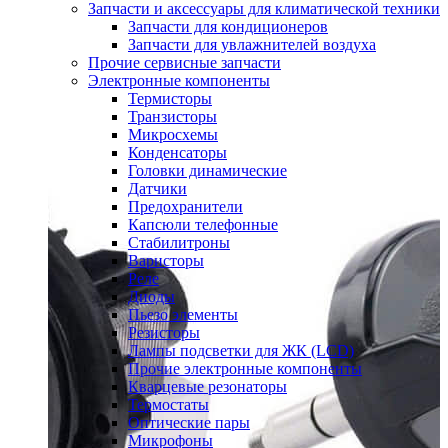
Запчасти и аксессуары для климатической техники
Запчасти для кондиционеров
Запчасти для увлажнителей воздуха
Прочие сервисные запчасти
Электронные компоненты
Термисторы
Транзисторы
Микросхемы
Конденсаторы
Головки динамические
Датчики
Предохранители
Капсюли телефонные
Стабилитроны
Варисторы
Реле
Диоды
Пьезо элементы
Резисторы
Лампы подсветки для ЖК (LCD)
Прочие электронные компоненты
Кварцевые резонаторы
Термостаты
Оптические пары
Микрофоны