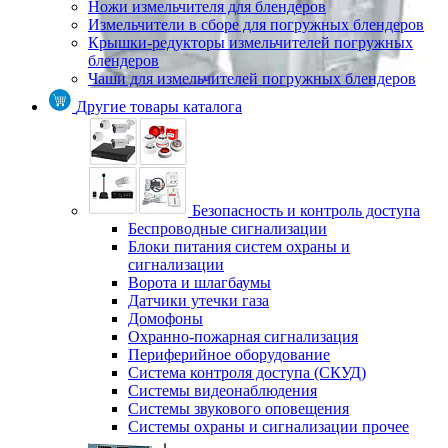
Ножи измельчителя для блендеров
Измельчители в сборе для погружных блендеров
Крышки-редукторы измельчителей погружных
блендеров
Чаши для измельчителей погружных блендеров
Другие товары каталога
Безопасность и контроль доступа
Беспроводные сигнализации
Блоки питания систем охраны и
сигнализации
Ворота и шлагбаумы
Датчики утечки газа
Домофоны
Охранно-пожарная сигнализация
Периферийное оборудование
Система контроля доступа (СКУД)
Системы видеонаблюдения
Системы звукового оповещения
Системы охраны и сигнализации прочее