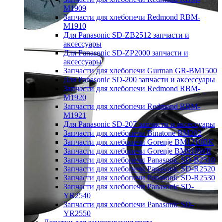
M1909
Запчасти для хлебопечи Redmond RBM-
M1910
Для Panasonic SD-ZB2512 запчасти и
аксессуары
Для Panasonic SD-ZP2000 запчасти и
аксессуары
Запчасти для хлебопечи Gurman GR-BM1500
Для Panasonic SD-200 запчасти и аксессуары
Запчасти для хлебопечи Redmond RBM-
M1920
Запчасти для хлебопечи Redmond RBM-
M1921
Для Panasonic SD-207 запчасти и аксессуары
Запчасти для хлебопечи Binatone BM202
Запчасти для хлебопечи Gorenje BM1210BK
Запчасти для хлебопечи Gorenje BM910WII
Запчасти для хлебопечи Panasonic SD-B2510
Запчасти для хлебопечи Panasonic SD-R2520
Запчасти для хлебопечи Panasonic SD-R2530
Запчасти для хлебопечи Panasonic SD-
YR2540
Запчасти для хлебопечи Panasonic SD-
YR2550