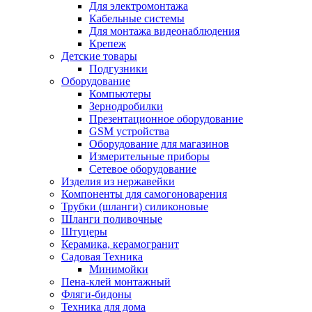
Для электромонтажа
Кабельные системы
Для монтажа видеонаблюдения
Крепеж
Детские товары
Подгузники
Оборудование
Компьютеры
Зернодробилки
Презентационное оборудование
GSM устройства
Оборудование для магазинов
Измерительные приборы
Сетевое оборудование
Изделия из нержавейки
Компоненты для самогоноварения
Трубки (шланги) силиконовые
Шланги поливочные
Штуцеры
Керамика, керамогранит
Садовая Техника
Минимойки
Пена-клей монтажный
Фляги-бидоны
Техника для дома