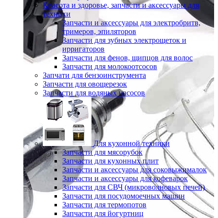
Красота и здоровье, запчасти и аксессуары для
техники
Запчасти и аксессуары для электробритв,
тримеров, эпиляторов
Запчасти для зубных электрощеток и
ирригаторов
Запчасти для фенов, щипцов для волос
Запчасти для молокоотсосов
Запчати для бензоинструмента
Запчасти для овощерезок
Запчасти для водяных насосов
Для кухонной техники
Запчасти для мясорубок
Запчасти для кухонных плит
Запчасти и аксессуары для соковыжималок
Запчасти и аксессуары для кофеварок
Запчасти для СВЧ (микроволновых печей)
Запчасти для посудомоечных машин
Запчасти для термопотов
Запчасти для йогуртниц