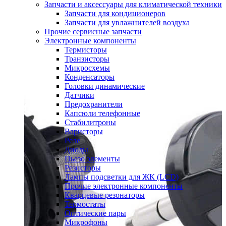
Запчасти и аксессуары для климатической техники
Запчасти для кондиционеров
Запчасти для увлажнителей воздуха
Прочие сервисные запчасти
Электронные компоненты
Термисторы
Транзисторы
Микросхемы
Конденсаторы
Головки динамические
Датчики
Предохранители
Капсюли телефонные
Стабилитроны
Варисторы
Реле
Диоды
Пьезо элементы
Резисторы
Лампы подсветки для ЖК (LCD)
Прочие электронные компоненты
Кварцевые резонаторы
Термостаты
Оптические пары
Микрофоны