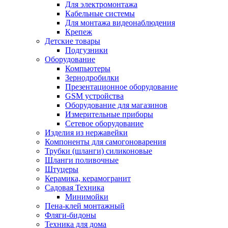
Для электромонтажа
Кабельные системы
Для монтажа видеонаблюдения
Крепеж
Детские товары
Подгузники
Оборудование
Компьютеры
Зернодробилки
Презентационное оборудование
GSM устройства
Оборудование для магазинов
Измерительные приборы
Сетевое оборудование
Изделия из нержавейки
Компоненты для самогоноварения
Трубки (шланги) силиконовые
Шланги поливочные
Штуцеры
Керамика, керамогранит
Садовая Техника
Минимойки
Пена-клей монтажный
Фляги-бидоны
Техника для дома