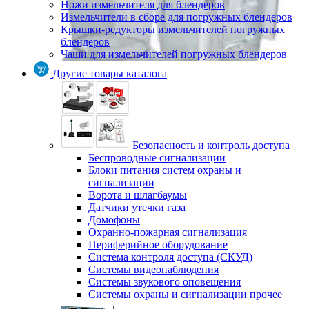
Ножи измельчителя для блендеров
Измельчители в сборе для погружных блендеров
Крышки-редукторы измельчителей погружных
блендеров
Чаши для измельчителей погружных блендеров
Другие товары каталога
Безопасность и контроль доступа
Беспроводные сигнализации
Блоки питания систем охраны и
сигнализации
Ворота и шлагбаумы
Датчики утечки газа
Домофоны
Охранно-пожарная сигнализация
Периферийное оборудование
Система контроля доступа (СКУД)
Системы видеонаблюдения
Системы звукового оповещения
Системы охраны и сигнализации прочее