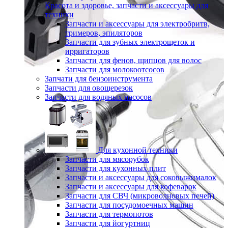
Красота и здоровье, запчасти и аксессуары для
техники
Запчасти и аксессуары для электробритв,
тримеров, эпиляторов
Запчасти для зубных электрощеток и
ирригаторов
Запчасти для фенов, щипцов для волос
Запчасти для молокоотсосов
Запчати для бензоинструмента
Запчасти для овощерезок
Запчасти для водяных насосов
Для кухонной техники
Запчасти для мясорубок
Запчасти для кухонных плит
Запчасти и аксессуары для соковыжималок
Запчасти и аксессуары для кофеварок
Запчасти для СВЧ (микроволновых печей)
Запчасти для посудомоечных машин
Запчасти для термопотов
Запчасти для йогуртниц