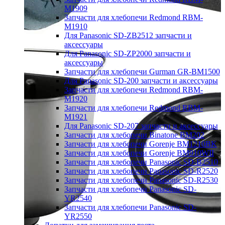
M1909
Запчасти для хлебопечи Redmond RBM-
M1910
Для Panasonic SD-ZB2512 запчасти и
аксессуары
Для Panasonic SD-ZP2000 запчасти и
аксессуары
Запчасти для хлебопечи Gurman GR-BM1500
Для Panasonic SD-200 запчасти и аксессуары
Запчасти для хлебопечи Redmond RBM-
M1920
Запчасти для хлебопечи Redmond RBM-
M1921
Для Panasonic SD-207 запчасти и аксессуары
Запчасти для хлебопечи Binatone BM202
Запчасти для хлебопечи Gorenje BM1210BK
Запчасти для хлебопечи Gorenje BM910WII
Запчасти для хлебопечи Panasonic SD-B2510
Запчасти для хлебопечи Panasonic SD-R2520
Запчасти для хлебопечи Panasonic SD-R2530
Запчасти для хлебопечи Panasonic SD-
YR2540
Запчасти для хлебопечи Panasonic SD-
YR2550