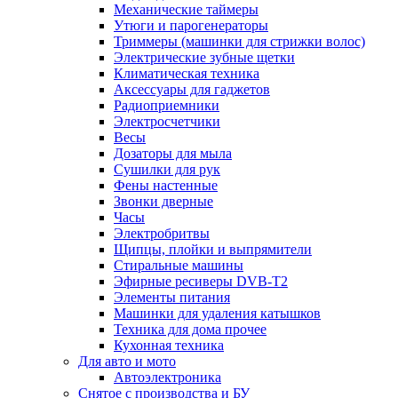
Механические таймеры
Утюги и парогенераторы
Триммеры (машинки для стрижки волос)
Электрические зубные щетки
Климатическая техника
Аксессуары для гаджетов
Радиоприемники
Электросчетчики
Весы
Дозаторы для мыла
Сушилки для рук
Фены настенные
Звонки дверные
Часы
Электробритвы
Щипцы, плойки и выпрямители
Стиральные машины
Эфирные ресиверы DVB-T2
Элементы питания
Машинки для удаления катышков
Техника для дома прочее
Кухонная техника
Для авто и мото
Автоэлектроника
Снятое с производства и БУ