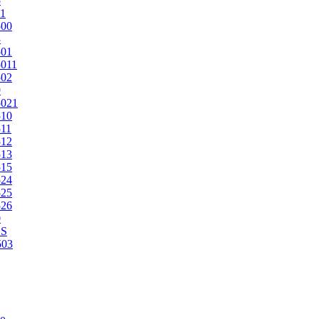
5
1
500
3
501
011
502
9
5021
510
11
512
513
515
524
525
526
0
2S
503