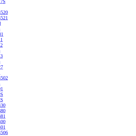
27S
4520
4521
3
5
31
51
52
6
53
6
27
1
4502
4
91
0S
2S
330
380
381
400
401
4506