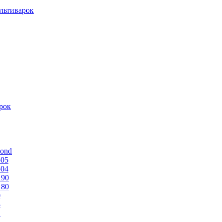
льтиварок
рок
mond
505
504
190
180
0
5
1