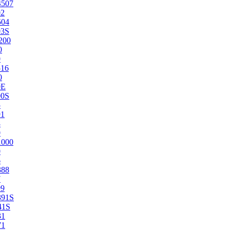
4507
02
504
03S
200
0
0
516
0
0E
00S
5
91
8
0
1000
0
6
388
7
99
391S
41S
31
71