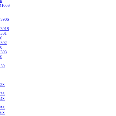
0
D100S
2
F390S
3
F391S
M301
40
M302
50
M303
70
230
2
22S
23S
24S
25S
26S