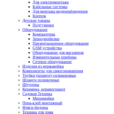
Для электромонтажа
Кабельные системы
Для монтажа видеонаблюдения
Крепеж
Детские товары
Подгузники
Оборудование
Компьютеры
Зернодробилки
Презентационное оборудование
GSM устройства
Оборудование для магазинов
Измерительные приборы
Сетевое оборудование
Изделия из нержавейки
Компоненты для самогоноварения
Трубки (шланги) силиконовые
Шланги поливочные
Штуцеры
Керамика, керамогранит
Садовая Техника
Минимойки
Пена-клей монтажный
Фляги-бидоны
Техника для дома