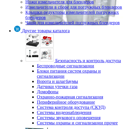
Ножи измельчителя для блендеров
Измельчители в сборе для погружных блендеров
Крышки-редукторы измельчителей погружных
блендеров
Чаши для измельчителей погружных блендеров
Другие товары каталога
Безопасность и контроль доступа
Беспроводные сигнализации
Блоки питания систем охраны и
сигнализации
Ворота и шлагбаумы
Датчики утечки газа
Домофоны
Охранно-пожарная сигнализация
Периферийное оборудование
Система контроля доступа (СКУД)
Системы видеонаблюдения
Системы звукового оповещения
Системы охраны и сигнализации прочее