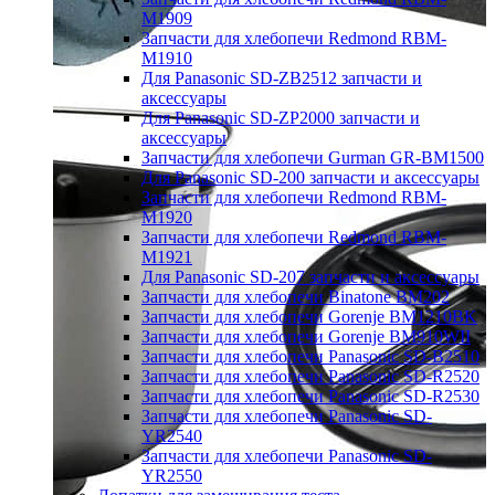
M1909
Запчасти для хлебопечи Redmond RBM-
M1910
Для Panasonic SD-ZB2512 запчасти и
аксессуары
Для Panasonic SD-ZP2000 запчасти и
аксессуары
Запчасти для хлебопечи Gurman GR-BM1500
Для Panasonic SD-200 запчасти и аксессуары
Запчасти для хлебопечи Redmond RBM-
M1920
Запчасти для хлебопечи Redmond RBM-
M1921
Для Panasonic SD-207 запчасти и аксессуары
Запчасти для хлебопечи Binatone BM202
Запчасти для хлебопечи Gorenje BM1210BK
Запчасти для хлебопечи Gorenje BM910WII
Запчасти для хлебопечи Panasonic SD-B2510
Запчасти для хлебопечи Panasonic SD-R2520
Запчасти для хлебопечи Panasonic SD-R2530
Запчасти для хлебопечи Panasonic SD-
YR2540
Запчасти для хлебопечи Panasonic SD-
YR2550