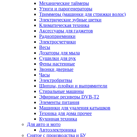
Механические таймеры
Утюги и парогенераторы
Триммеры (машинки для стрижки волос)
Электрические зубные щетки
Климатическая техника
Аксессуары для гаджетов
Радиоприемники
Электросчетчики
Весы
Дозаторы для мыла
Сушилки для рук
Фены настенные
Звонки дверные
Часы
Электробритвы
Щипцы, плойки и выпрямители
Стиральные машины
Эфирные ресиверы DVB-T2
Элементы питания
Машинки для удаления катышков
Техника для дома прочее
Кухонная техника
Для авто и мото
Автоэлектроника
Снятое с производства и БУ