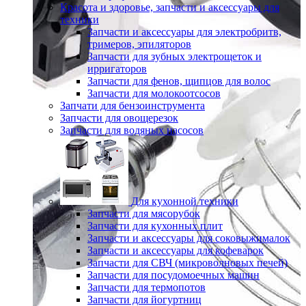
Красота и здоровье, запчасти и аксессуары для
техники
Запчасти и аксессуары для электробритв,
тримеров, эпиляторов
Запчасти для зубных электрощеток и
ирригаторов
Запчасти для фенов, щипцов для волос
Запчасти для молокоотсосов
Запчати для бензоинструмента
Запчасти для овощерезок
Запчасти для водяных насосов
Для кухонной техники
Запчасти для мясорубок
Запчасти для кухонных плит
Запчасти и аксессуары для соковыжималок
Запчасти и аксессуары для кофеварок
Запчасти для СВЧ (микроволновых печей)
Запчасти для посудомоечных машин
Запчасти для термопотов
Запчасти для йогуртниц