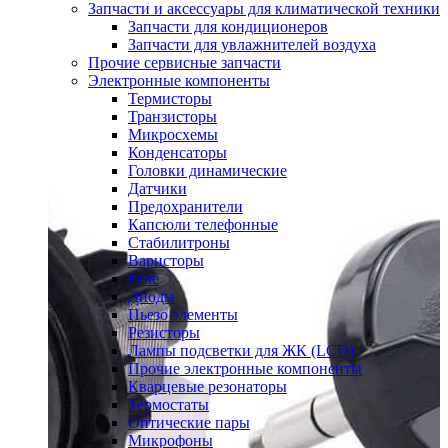
Запчасти и аксессуары для климатической техники
Запчасти для кондиционеров
Запчасти для увлажнителей воздуха
Прочие сервисные запчасти
Электронные компоненты
Термисторы
Транзисторы
Микросхемы
Конденсаторы
Головки динамические
Датчики
Предохранители
Капсюли телефонные
Стабилитроны
Варисторы
Реле
Диоды
Пьезо элементы
Резисторы
Лампы подсветки для ЖК (LCD)
Прочие электронные компоненты
Кварцевые резонаторы
Термостаты
Оптические пары
Микрофоны