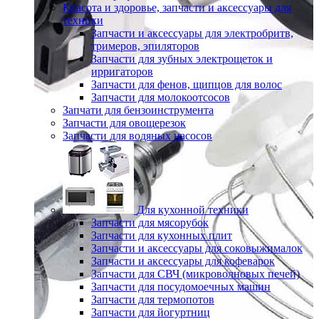
Красота и здоровье, запчасти и аксессуары для
техники
Запчасти и аксессуары для электробритв,
тримеров, эпиляторов
Запчасти для зубных электрощеток и
ирригаторов
Запчасти для фенов, щипцов для волос
Запчасти для молокоотсосов
Запчати для бензоинструмента
Запчасти для овощерезок
Запчасти для водяных насосов
Для кухонной техники
Запчасти для мясорубок
Запчасти для кухонных плит
Запчасти и аксессуары для соковыжималок
Запчасти и аксессуары для кофеварок
Запчасти для СВЧ (микроволновых печей)
Запчасти для посудомоечных машин
Запчасти для термопотов
Запчасти для йогуртниц