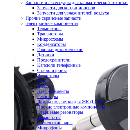
Запчасти и аксессуары для климатической техники
Запчасти для кондиционеров
Запчасти для увлажнителей воздуха
Прочие сервисные запчасти
Электронные компоненты
Термисторы
Транзисторы
Микросхемы
Конденсаторы
Головки динамические
Датчики
Предохранители
Капсюли телефонные
Стабилитроны
Варисторы
Реле
Диоды
Пьезо элементы
Резисторы
Лампы подсветки для ЖК (LCD)
Прочие электронные компоненты
Кварцевые резонаторы
Термостаты
Оптические пары
Микрофоны