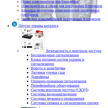
Ножи измельчителя для блендеров
Измельчители в сборе для погружных блендеров
Крышки-редукторы измельчителей погружных
блендеров
Чаши для измельчителей погружных блендеров
Другие товары каталога
Безопасность и контроль доступа
Беспроводные сигнализации
Блоки питания систем охраны и
сигнализации
Ворота и шлагбаумы
Датчики утечки газа
Домофоны
Охранно-пожарная сигнализация
Периферийное оборудование
Система контроля доступа (СКУД)
Системы видеонаблюдения
Системы звукового оповещения
Системы охраны и сигнализации прочее