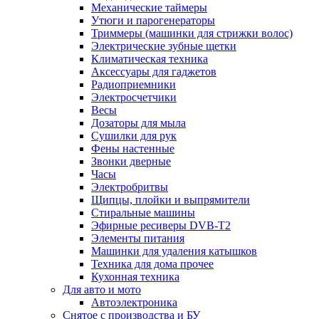
Механические таймеры
Утюги и парогенераторы
Триммеры (машинки для стрижки волос)
Электрические зубные щетки
Климатическая техника
Аксессуары для гаджетов
Радиоприемники
Электросчетчики
Весы
Дозаторы для мыла
Сушилки для рук
Фены настенные
Звонки дверные
Часы
Электробритвы
Щипцы, плойки и выпрямители
Стиральные машины
Эфирные ресиверы DVB-T2
Элементы питания
Машинки для удаления катышков
Техника для дома прочее
Кухонная техника
Для авто и мото
Автоэлектроника
Снятое с производства и БУ