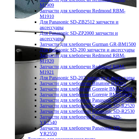
M1909
Запчасти для хлебопечи Redmond RBM-
M1910
Для Panasonic SD-ZB2512 запчасти и
аксессуары
Для Panasonic SD-ZP2000 запчасти и
аксессуары
Запчасти для хлебопечи Gurman GR-BM1500
Для Panasonic SD-200 запчасти и аксессуары
Запчасти для хлебопечи Redmond RBM-
M1920
Запчасти для хлебопечи Redmond RBM-
M1921
Для Panasonic SD-207 запчасти и аксессуары
Запчасти для хлебопечи Binatone BM202
Запчасти для хлебопечи Gorenje BM1210BK
Запчасти для хлебопечи Gorenje BM910WII
Запчасти для хлебопечи Panasonic SD-B2510
Запчасти для хлебопечи Panasonic SD-R2520
Запчасти для хлебопечи Panasonic SD-R2530
Запчасти для хлебопечи Panasonic SD-
YR2540
Запчасти для хлебопечи Panasonic SD-
YR2550