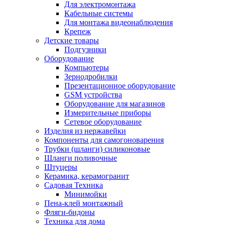
Для электромонтажа
Кабельные системы
Для монтажа видеонаблюдения
Крепеж
Детские товары
Подгузники
Оборудование
Компьютеры
Зернодробилки
Презентационное оборудование
GSM устройства
Оборудование для магазинов
Измерительные приборы
Сетевое оборудование
Изделия из нержавейки
Компоненты для самогоноварения
Трубки (шланги) силиконовые
Шланги поливочные
Штуцеры
Керамика, керамогранит
Садовая Техника
Минимойки
Пена-клей монтажный
Фляги-бидоны
Техника для дома