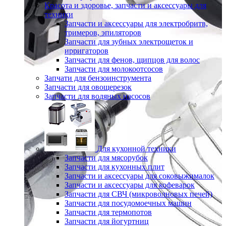
Красота и здоровье, запчасти и аксессуары для
техники
Запчасти и аксессуары для электробритв,
тримеров, эпиляторов
Запчасти для зубных электрощеток и
ирригаторов
Запчасти для фенов, щипцов для волос
Запчасти для молокоотсосов
Запчати для бензоинструмента
Запчасти для овощерезок
Запчасти для водяных насосов
Для кухонной техники
Запчасти для мясорубок
Запчасти для кухонных плит
Запчасти и аксессуары для соковыжималок
Запчасти и аксессуары для кофеварок
Запчасти для СВЧ (микроволновых печей)
Запчасти для посудомоечных машин
Запчасти для термопотов
Запчасти для йогуртниц