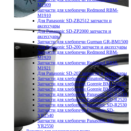
M1909
Запчасти для хлебопечи Redmond RBM-
M1910
Для Panasonic SD-ZB2512 запчасти и
аксессуары
Для Panasonic SD-ZP2000 запчасти и
аксессуары
Запчасти для хлебопечи Gurman GR-BM1500
Для Panasonic SD-200 запчасти и аксессуары
Запчасти для хлебопечи Redmond RBM-
M1920
Запчасти для хлебопечи Redmond RBM-
M1921
Для Panasonic SD-207 запчасти и аксессуары
Запчасти для хлебопечи Binatone BM202
Запчасти для хлебопечи Gorenje BM1210BK
Запчасти для хлебопечи Gorenje BM910WII
Запчасти для хлебопечи Panasonic SD-B2510
Запчасти для хлебопечи Panasonic SD-R2520
Запчасти для хлебопечи Panasonic SD-R2530
Запчасти для хлебопечи Panasonic SD-
YR2540
Запчасти для хлебопечи Panasonic SD-
YR2550