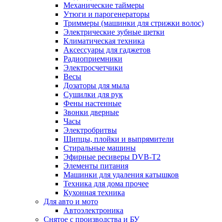
Механические таймеры
Утюги и парогенераторы
Триммеры (машинки для стрижки волос)
Электрические зубные щетки
Климатическая техника
Аксессуары для гаджетов
Радиоприемники
Электросчетчики
Весы
Дозаторы для мыла
Сушилки для рук
Фены настенные
Звонки дверные
Часы
Электробритвы
Щипцы, плойки и выпрямители
Стиральные машины
Эфирные ресиверы DVB-T2
Элементы питания
Машинки для удаления катышков
Техника для дома прочее
Кухонная техника
Для авто и мото
Автоэлектроника
Снятое с производства и БУ