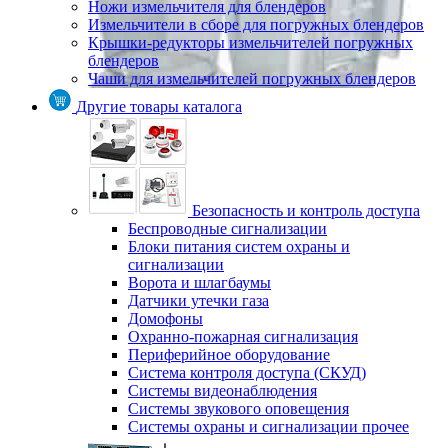
Ножи измельчителя для блендеров
Измельчители в сборе для погружных блендеров
Крышки-редукторы измельчителей погружных
блендеров
Чаши для измельчителей погружных блендеров
Другие товары каталога
Безопасность и контроль доступа
Беспроводные сигнализации
Блоки питания систем охраны и
сигнализации
Ворота и шлагбаумы
Датчики утечки газа
Домофоны
Охранно-пожарная сигнализация
Периферийное оборудование
Система контроля доступа (СКУД)
Системы видеонаблюдения
Системы звукового оповещения
Системы охраны и сигнализации прочее