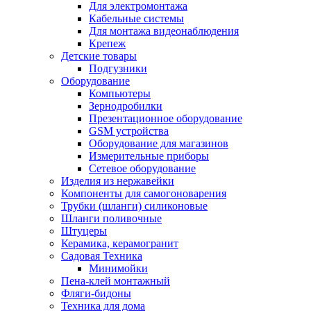
Для электромонтажа
Кабельные системы
Для монтажа видеонаблюдения
Крепеж
Детские товары
Подгузники
Оборудование
Компьютеры
Зернодробилки
Презентационное оборудование
GSM устройства
Оборудование для магазинов
Измерительные приборы
Сетевое оборудование
Изделия из нержавейки
Компоненты для самогоноварения
Трубки (шланги) силиконовые
Шланги поливочные
Штуцеры
Керамика, керамогранит
Садовая Техника
Минимойки
Пена-клей монтажный
Фляги-бидоны
Техника для дома