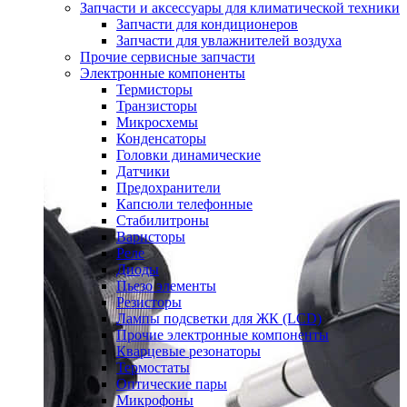
Запчасти и аксессуары для климатической техники
Запчасти для кондиционеров
Запчасти для увлажнителей воздуха
Прочие сервисные запчасти
Электронные компоненты
Термисторы
Транзисторы
Микросхемы
Конденсаторы
Головки динамические
Датчики
Предохранители
Капсюли телефонные
Стабилитроны
Варисторы
Реле
Диоды
Пьезо элементы
Резисторы
Лампы подсветки для ЖК (LCD)
Прочие электронные компоненты
Кварцевые резонаторы
Термостаты
Оптические пары
Микрофоны