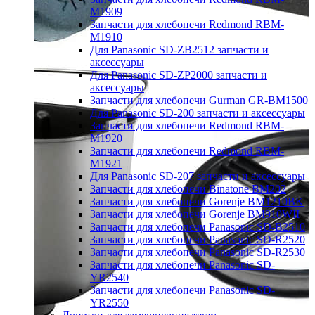
M1909
Запчасти для хлебопечи Redmond RBM-
M1910
Для Panasonic SD-ZB2512 запчасти и
аксессуары
Для Panasonic SD-ZP2000 запчасти и
аксессуары
Запчасти для хлебопечи Gurman GR-BM1500
Для Panasonic SD-200 запчасти и аксессуары
Запчасти для хлебопечи Redmond RBM-
M1920
Запчасти для хлебопечи Redmond RBM-
M1921
Для Panasonic SD-207 запчасти и аксессуары
Запчасти для хлебопечи Binatone BM202
Запчасти для хлебопечи Gorenje BM1210BK
Запчасти для хлебопечи Gorenje BM910WII
Запчасти для хлебопечи Panasonic SD-B2510
Запчасти для хлебопечи Panasonic SD-R2520
Запчасти для хлебопечи Panasonic SD-R2530
Запчасти для хлебопечи Panasonic SD-
YR2540
Запчасти для хлебопечи Panasonic SD-
YR2550