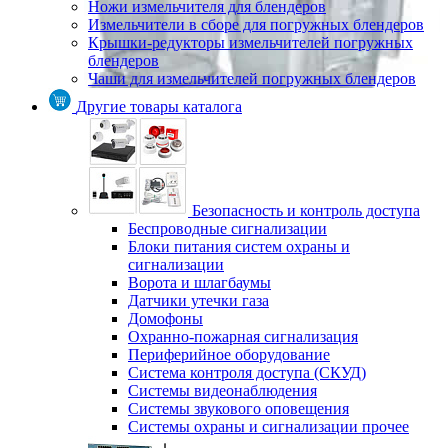
Ножи измельчителя для блендеров
Измельчители в сборе для погружных блендеров
Крышки-редукторы измельчителей погружных
блендеров
Чаши для измельчителей погружных блендеров
Другие товары каталога
Безопасность и контроль доступа
Беспроводные сигнализации
Блоки питания систем охраны и
сигнализации
Ворота и шлагбаумы
Датчики утечки газа
Домофоны
Охранно-пожарная сигнализация
Периферийное оборудование
Система контроля доступа (СКУД)
Системы видеонаблюдения
Системы звукового оповещения
Системы охраны и сигнализации прочее