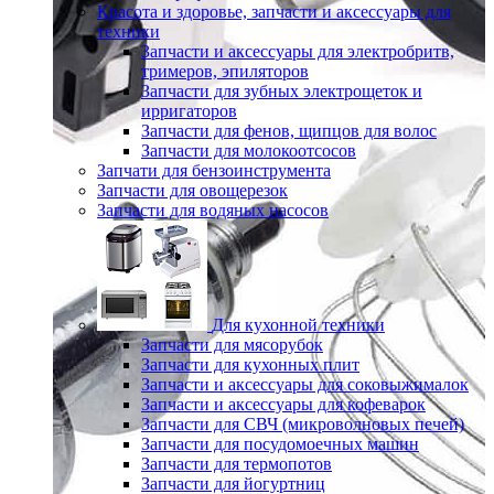
Красота и здоровье, запчасти и аксессуары для
техники
Запчасти и аксессуары для электробритв,
тримеров, эпиляторов
Запчасти для зубных электрощеток и
ирригаторов
Запчасти для фенов, щипцов для волос
Запчасти для молокоотсосов
Запчати для бензоинструмента
Запчасти для овощерезок
Запчасти для водяных насосов
Для кухонной техники
Запчасти для мясорубок
Запчасти для кухонных плит
Запчасти и аксессуары для соковыжималок
Запчасти и аксессуары для кофеварок
Запчасти для СВЧ (микроволновых печей)
Запчасти для посудомоечных машин
Запчасти для термопотов
Запчасти для йогуртниц