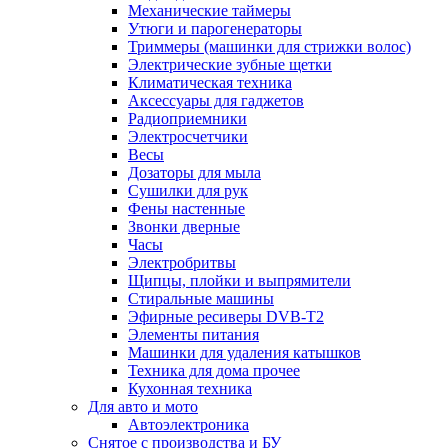
Механические таймеры
Утюги и парогенераторы
Триммеры (машинки для стрижки волос)
Электрические зубные щетки
Климатическая техника
Аксессуары для гаджетов
Радиоприемники
Электросчетчики
Весы
Дозаторы для мыла
Сушилки для рук
Фены настенные
Звонки дверные
Часы
Электробритвы
Щипцы, плойки и выпрямители
Стиральные машины
Эфирные ресиверы DVB-T2
Элементы питания
Машинки для удаления катышков
Техника для дома прочее
Кухонная техника
Для авто и мото
Автоэлектроника
Снятое с производства и БУ