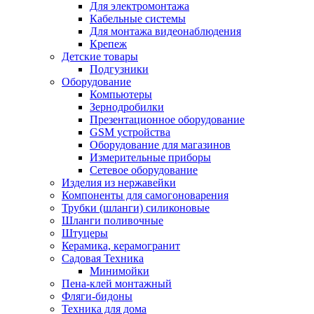
Для электромонтажа
Кабельные системы
Для монтажа видеонаблюдения
Крепеж
Детские товары
Подгузники
Оборудование
Компьютеры
Зернодробилки
Презентационное оборудование
GSM устройства
Оборудование для магазинов
Измерительные приборы
Сетевое оборудование
Изделия из нержавейки
Компоненты для самогоноварения
Трубки (шланги) силиконовые
Шланги поливочные
Штуцеры
Керамика, керамогранит
Садовая Техника
Минимойки
Пена-клей монтажный
Фляги-бидоны
Техника для дома