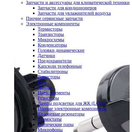
Запчасти и аксессуары для климатической техники
Запчасти для кондиционеров
Запчасти для увлажнителей воздуха
Прочие сервисные запчасти
Электронные компоненты
Термисторы
Транзисторы
Микросхемы
Конденсаторы
Головки динамические
Датчики
Предохранители
Капсюли телефонные
Стабилитроны
Варисторы
Реле
Диоды
Пьезо элементы
Резисторы
Лампы подсветки для ЖК (LCD)
Прочие электронные компоненты
Кварцевые резонаторы
Термостаты
Оптические пары
Микрофоны