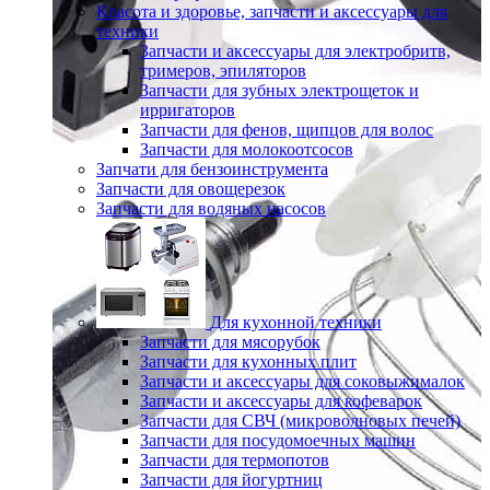
Красота и здоровье, запчасти и аксессуары для
техники
Запчасти и аксессуары для электробритв,
тримеров, эпиляторов
Запчасти для зубных электрощеток и
ирригаторов
Запчасти для фенов, щипцов для волос
Запчасти для молокоотсосов
Запчати для бензоинструмента
Запчасти для овощерезок
Запчасти для водяных насосов
Для кухонной техники
Запчасти для мясорубок
Запчасти для кухонных плит
Запчасти и аксессуары для соковыжималок
Запчасти и аксессуары для кофеварок
Запчасти для СВЧ (микроволновых печей)
Запчасти для посудомоечных машин
Запчасти для термопотов
Запчасти для йогуртниц