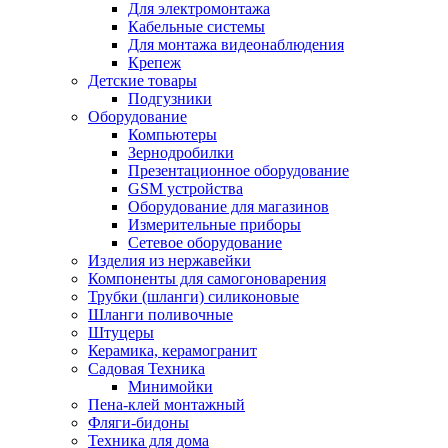
Для электромонтажа
Кабельные системы
Для монтажа видеонаблюдения
Крепеж
Детские товары
Подгузники
Оборудование
Компьютеры
Зернодробилки
Презентационное оборудование
GSM устройства
Оборудование для магазинов
Измерительные приборы
Сетевое оборудование
Изделия из нержавейки
Компоненты для самогоноварения
Трубки (шланги) силиконовые
Шланги поливочные
Штуцеры
Керамика, керамогранит
Садовая Техника
Минимойки
Пена-клей монтажный
Фляги-бидоны
Техника для дома