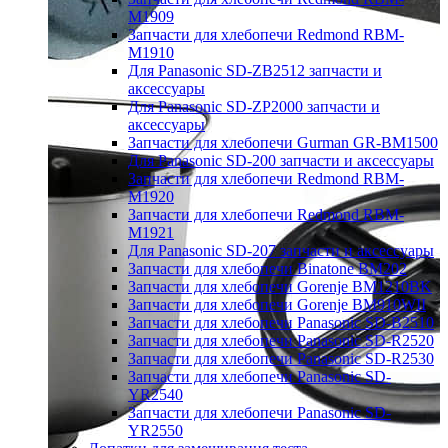
M1909
Запчасти для хлебопечи Redmond RBM-
M1910
Для Panasonic SD-ZB2512 запчасти и
аксессуары
Для Panasonic SD-ZP2000 запчасти и
аксессуары
Запчасти для хлебопечи Gurman GR-BM1500
Для Panasonic SD-200 запчасти и аксессуары
Запчасти для хлебопечи Redmond RBM-
M1920
Запчасти для хлебопечи Redmond RBM-
M1921
Для Panasonic SD-207 запчасти и аксессуары
Запчасти для хлебопечи Binatone BM202
Запчасти для хлебопечи Gorenje BM1210BK
Запчасти для хлебопечи Gorenje BM910WII
Запчасти для хлебопечи Panasonic SD-B2510
Запчасти для хлебопечи Panasonic SD-R2520
Запчасти для хлебопечи Panasonic SD-R2530
Запчасти для хлебопечи Panasonic SD-
YR2540
Запчасти для хлебопечи Panasonic SD-
YR2550