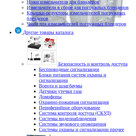
Ножи измельчителя для блендеров
Измельчители в сборе для погружных блендеров
Крышки-редукторы измельчителей погружных
блендеров
Чаши для измельчителей погружных блендеров
Другие товары каталога
Безопасность и контроль доступа
Беспроводные сигнализации
Блоки питания систем охраны и
сигнализации
Ворота и шлагбаумы
Датчики утечки газа
Домофоны
Охранно-пожарная сигнализация
Периферийное оборудование
Система контроля доступа (СКУД)
Системы видеонаблюдения
Системы звукового оповещения
Системы охраны и сигнализации прочее