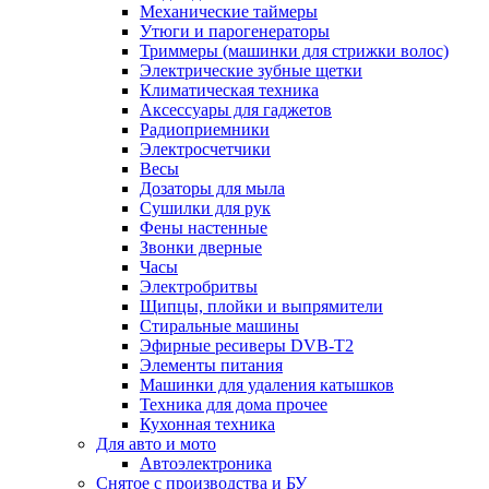
Механические таймеры
Утюги и парогенераторы
Триммеры (машинки для стрижки волос)
Электрические зубные щетки
Климатическая техника
Аксессуары для гаджетов
Радиоприемники
Электросчетчики
Весы
Дозаторы для мыла
Сушилки для рук
Фены настенные
Звонки дверные
Часы
Электробритвы
Щипцы, плойки и выпрямители
Стиральные машины
Эфирные ресиверы DVB-T2
Элементы питания
Машинки для удаления катышков
Техника для дома прочее
Кухонная техника
Для авто и мото
Автоэлектроника
Снятое с производства и БУ