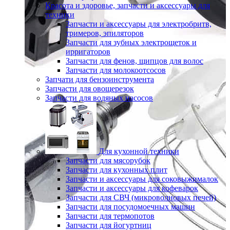
Красота и здоровье, запчасти и аксессуары для
техники
Запчасти и аксессуары для электробритв,
тримеров, эпиляторов
Запчасти для зубных электрощеток и
ирригаторов
Запчасти для фенов, щипцов для волос
Запчасти для молокоотсосов
Запчати для бензоинструмента
Запчасти для овощерезок
Запчасти для водяных насосов
Для кухонной техники
Запчасти для мясорубок
Запчасти для кухонных плит
Запчасти и аксессуары для соковыжималок
Запчасти и аксессуары для кофеварок
Запчасти для СВЧ (микроволновых печей)
Запчасти для посудомоечных машин
Запчасти для термопотов
Запчасти для йогуртниц