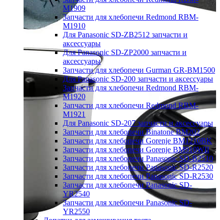
M1909
Запчасти для хлебопечи Redmond RBM-
M1910
Для Panasonic SD-ZB2512 запчасти и
аксессуары
Для Panasonic SD-ZP2000 запчасти и
аксессуары
Запчасти для хлебопечи Gurman GR-BM1500
Для Panasonic SD-200 запчасти и аксессуары
Запчасти для хлебопечи Redmond RBM-
M1920
Запчасти для хлебопечи Redmond RBM-
M1921
Для Panasonic SD-207 запчасти и аксессуары
Запчасти для хлебопечи Binatone BM202
Запчасти для хлебопечи Gorenje BM1210BK
Запчасти для хлебопечи Gorenje BM910WII
Запчасти для хлебопечи Panasonic SD-B2510
Запчасти для хлебопечи Panasonic SD-R2520
Запчасти для хлебопечи Panasonic SD-R2530
Запчасти для хлебопечи Panasonic SD-
YR2540
Запчасти для хлебопечи Panasonic SD-
YR2550