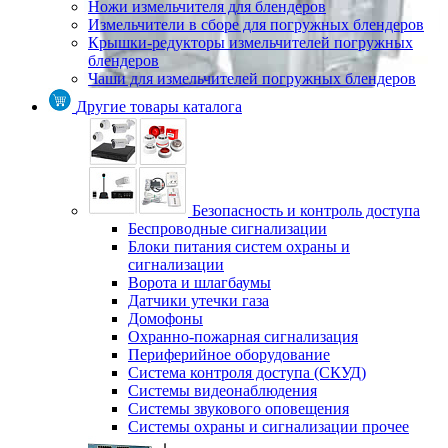
Ножи измельчителя для блендеров
Измельчители в сборе для погружных блендеров
Крышки-редукторы измельчителей погружных
блендеров
Чаши для измельчителей погружных блендеров
Другие товары каталога
Безопасность и контроль доступа
Беспроводные сигнализации
Блоки питания систем охраны и
сигнализации
Ворота и шлагбаумы
Датчики утечки газа
Домофоны
Охранно-пожарная сигнализация
Периферийное оборудование
Система контроля доступа (СКУД)
Системы видеонаблюдения
Системы звукового оповещения
Системы охраны и сигнализации прочее