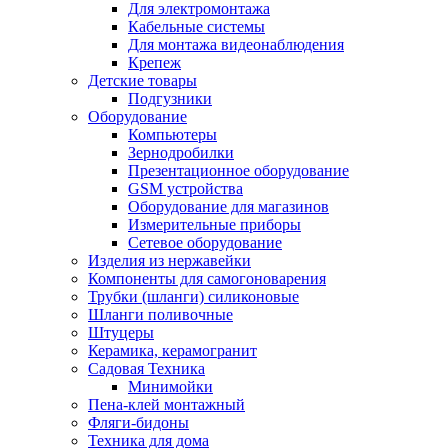
Для электромонтажа
Кабельные системы
Для монтажа видеонаблюдения
Крепеж
Детские товары
Подгузники
Оборудование
Компьютеры
Зернодробилки
Презентационное оборудование
GSM устройства
Оборудование для магазинов
Измерительные приборы
Сетевое оборудование
Изделия из нержавейки
Компоненты для самогоноварения
Трубки (шланги) силиконовые
Шланги поливочные
Штуцеры
Керамика, керамогранит
Садовая Техника
Минимойки
Пена-клей монтажный
Фляги-бидоны
Техника для дома