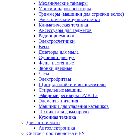
Механические таймеры
Утюги и парогенераторы
Триммеры (машинки для стрижки волос)
Электрические зубные щетки
Климатическая техника
Аксессуары для гаджетов
Радиоприемники
Электросчетчики
Весы
Дозаторы для мыла
Сушилки для рук
Фены настенные
Звонки дверные
Часы
Электробритвы
Щипцы, плойки и выпрямители
Стиральные машины
Эфирные ресиверы DVB-T2
Элементы питания
Машинки для удаления катышков
Техника для дома прочее
Кухонная техника
Для авто и мото
Автоэлектроника
Снятое с производства и БУ