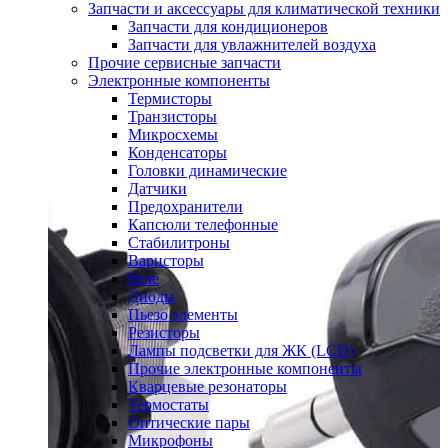
Запчасти и аксессуары для климатической техники
Запчасти для кондиционеров
Запчасти для увлажнителей воздуха
Прочие сервисные запчасти
Электронные компоненты
Термисторы
Транзисторы
Микросхемы
Конденсаторы
Головки динамические
Датчики
Предохранители
Капсюли телефонные
Стабилитроны
Варисторы
Реле
Диоды
Пьезо элементы
Резисторы
Лампы подсветки для ЖК (LCD)
Прочие электронные компоненты
Кварцевые резонаторы
Термостаты
Оптические пары
Микрофоны