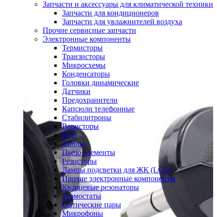
Запчасти и аксессуары для климатической техники
Запчасти для кондиционеров
Запчасти для увлажнителей воздуха
Прочие сервисные запчасти
Электронные компоненты
Термисторы
Транзисторы
Микросхемы
Конденсаторы
Головки динамические
Датчики
Предохранители
Капсюли телефонные
Стабилитроны
Варисторы
Реле
Диоды
Пьезо элементы
Резисторы
Лампы подсветки для ЖК (LCD)
Прочие электронные компоненты
Кварцевые резонаторы
Термостаты
Оптические пары
Микрофоны