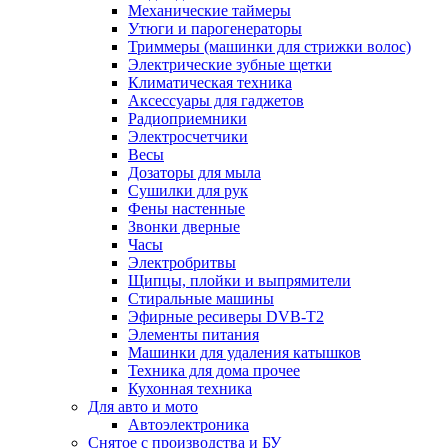
Механические таймеры
Утюги и парогенераторы
Триммеры (машинки для стрижки волос)
Электрические зубные щетки
Климатическая техника
Аксессуары для гаджетов
Радиоприемники
Электросчетчики
Весы
Дозаторы для мыла
Сушилки для рук
Фены настенные
Звонки дверные
Часы
Электробритвы
Щипцы, плойки и выпрямители
Стиральные машины
Эфирные ресиверы DVB-T2
Элементы питания
Машинки для удаления катышков
Техника для дома прочее
Кухонная техника
Для авто и мото
Автоэлектроника
Снятое с производства и БУ