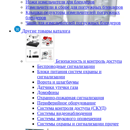
Ножи измельчителя для блендеров
Измельчители в сборе для погружных блендеров
Крышки-редукторы измельчителей погружных
блендеров
Чаши для измельчителей погружных блендеров
Другие товары каталога
Безопасность и контроль доступа
Беспроводные сигнализации
Блоки питания систем охраны и
сигнализации
Ворота и шлагбаумы
Датчики утечки газа
Домофоны
Охранно-пожарная сигнализация
Периферийное оборудование
Система контроля доступа (СКУД)
Системы видеонаблюдения
Системы звукового оповещения
Системы охраны и сигнализации прочее