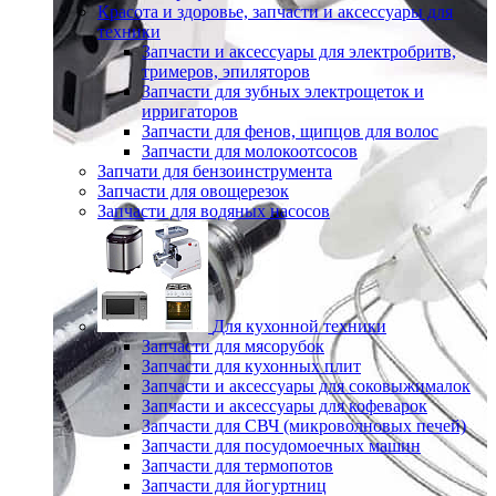
Красота и здоровье, запчасти и аксессуары для
техники
Запчасти и аксессуары для электробритв,
тримеров, эпиляторов
Запчасти для зубных электрощеток и
ирригаторов
Запчасти для фенов, щипцов для волос
Запчасти для молокоотсосов
Запчати для бензоинструмента
Запчасти для овощерезок
Запчасти для водяных насосов
Для кухонной техники
Запчасти для мясорубок
Запчасти для кухонных плит
Запчасти и аксессуары для соковыжималок
Запчасти и аксессуары для кофеварок
Запчасти для СВЧ (микроволновых печей)
Запчасти для посудомоечных машин
Запчасти для термопотов
Запчасти для йогуртниц