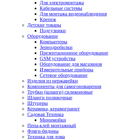
Для электромонтажа
Кабельные системы
Для монтажа видеонаблюдения
Крепеж
Детские товары
Подгузники
Оборудование
Компьютеры
Зернодробилки
Презентационное оборудование
GSM устройства
Оборудование для магазинов
Измерительные приборы
Сетевое оборудование
Изделия из нержавейки
Компоненты для самогоноварения
Трубки (шланги) силиконовые
Шланги поливочные
Штуцеры
Керамика, керамогранит
Садовая Техника
Минимойки
Пена-клей монтажный
Фляги-бидоны
Техника для дома