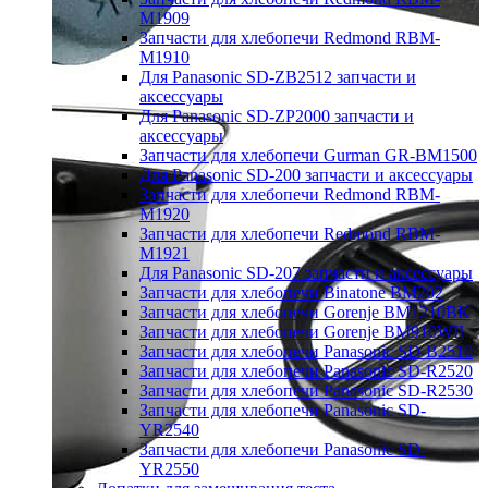
M1909
Запчасти для хлебопечи Redmond RBM-
M1910
Для Panasonic SD-ZB2512 запчасти и
аксессуары
Для Panasonic SD-ZP2000 запчасти и
аксессуары
Запчасти для хлебопечи Gurman GR-BM1500
Для Panasonic SD-200 запчасти и аксессуары
Запчасти для хлебопечи Redmond RBM-
M1920
Запчасти для хлебопечи Redmond RBM-
M1921
Для Panasonic SD-207 запчасти и аксессуары
Запчасти для хлебопечи Binatone BM202
Запчасти для хлебопечи Gorenje BM1210BK
Запчасти для хлебопечи Gorenje BM910WII
Запчасти для хлебопечи Panasonic SD-B2510
Запчасти для хлебопечи Panasonic SD-R2520
Запчасти для хлебопечи Panasonic SD-R2530
Запчасти для хлебопечи Panasonic SD-
YR2540
Запчасти для хлебопечи Panasonic SD-
YR2550