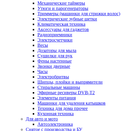
Механические таймеры
Утюги и парогенераторы
Триммеры (машинки для стрижки волос)
Электрические зубные щетки
Климатическая техника
Аксессуары для гаджетов
Радиоприемники
Электросчетчики
Весы
Дозаторы для мыла
Сушилки для рук
Фены настенные
Звонки дверные
Часы
Электробритвы
Щипцы, плойки и выпрямители
Стиральные машины
Эфирные ресиверы DVB-T2
Элементы питания
Машинки для удаления катышков
Техника для дома прочее
Кухонная техника
Для авто и мото
Автоэлектроника
Снятое с производства и БУ