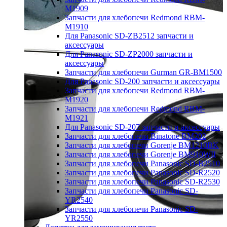
M1909
Запчасти для хлебопечи Redmond RBM-
M1910
Для Panasonic SD-ZB2512 запчасти и
аксессуары
Для Panasonic SD-ZP2000 запчасти и
аксессуары
Запчасти для хлебопечи Gurman GR-BM1500
Для Panasonic SD-200 запчасти и аксессуары
Запчасти для хлебопечи Redmond RBM-
M1920
Запчасти для хлебопечи Redmond RBM-
M1921
Для Panasonic SD-207 запчасти и аксессуары
Запчасти для хлебопечи Binatone BM202
Запчасти для хлебопечи Gorenje BM1210BK
Запчасти для хлебопечи Gorenje BM910WII
Запчасти для хлебопечи Panasonic SD-B2510
Запчасти для хлебопечи Panasonic SD-R2520
Запчасти для хлебопечи Panasonic SD-R2530
Запчасти для хлебопечи Panasonic SD-
YR2540
Запчасти для хлебопечи Panasonic SD-
YR2550