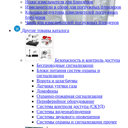
Ножи измельчителя для блендеров
Измельчители в сборе для погружных блендеров
Крышки-редукторы измельчителей погружных
блендеров
Чаши для измельчителей погружных блендеров
Другие товары каталога
Безопасность и контроль доступа
Беспроводные сигнализации
Блоки питания систем охраны и
сигнализации
Ворота и шлагбаумы
Датчики утечки газа
Домофоны
Охранно-пожарная сигнализация
Периферийное оборудование
Система контроля доступа (СКУД)
Системы видеонаблюдения
Системы звукового оповещения
Системы охраны и сигнализации прочее