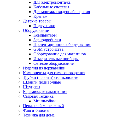
Для электромонтажа
Кабельные системы
Для монтажа видеонаблюдения
Крепеж
Детские товары
Подгузники
Оборудование
Компьютеры
Зернодробилки
Презентационное оборудование
GSM устройства
Оборудование для магазинов
Измерительные приборы
Сетевое оборудование
Изделия из нержавейки
Компоненты для самогоноварения
Трубки (шланги) силиконовые
Шланги поливочные
Штуцеры
Керамика, керамогранит
Садовая Техника
Минимойки
Пена-клей монтажный
Фляги-бидоны
Техника для дома