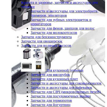
Красота и здоровье, запчасти и аксессуары для
техники
Запчасти и аксессуары для электробритв,
тримеров, эпиляторов
Запчасти для зубных электрощеток и
ирригаторов
Запчасти для фенов, щипцов для волос
Запчасти для молокоотсосов
Запчати для бензоинструмента
Запчасти для овощерезок
Запчасти для водяных насосов
Для кухонной техники
Запчасти для мясорубок
Запчасти для кухонных плит
Запчасти и аксессуары для соковыжималок
Запчасти и аксессуары для кофеварок
Запчасти для СВЧ (микроволновых печей)
Запчасти для посудомоечных машин
Запчасти для термопотов
Запчасти для йогуртниц