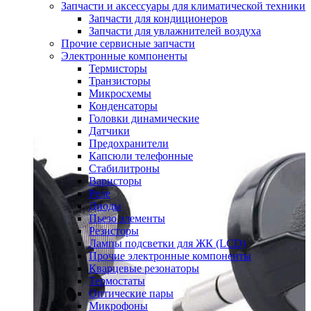
Запчасти и аксессуары для климатической техники
Запчасти для кондиционеров
Запчасти для увлажнителей воздуха
Прочие сервисные запчасти
Электронные компоненты
Термисторы
Транзисторы
Микросхемы
Конденсаторы
Головки динамические
Датчики
Предохранители
Капсюли телефонные
Стабилитроны
Варисторы
Реле
Диоды
Пьезо элементы
Резисторы
Лампы подсветки для ЖК (LCD)
Прочие электронные компоненты
Кварцевые резонаторы
Термостаты
Оптические пары
Микрофоны