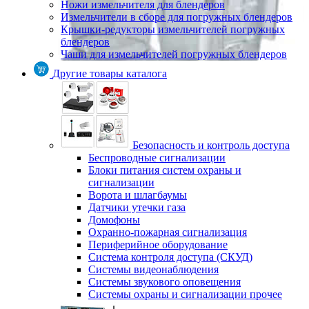
Ножи измельчителя для блендеров
Измельчители в сборе для погружных блендеров
Крышки-редукторы измельчителей погружных
блендеров
Чаши для измельчителей погружных блендеров
Другие товары каталога
Безопасность и контроль доступа
Беспроводные сигнализации
Блоки питания систем охраны и
сигнализации
Ворота и шлагбаумы
Датчики утечки газа
Домофоны
Охранно-пожарная сигнализация
Периферийное оборудование
Система контроля доступа (СКУД)
Системы видеонаблюдения
Системы звукового оповещения
Системы охраны и сигнализации прочее