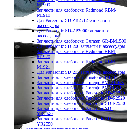
M1909
Запчасти для хлебопечи Redmond RBM-
M1910
Для Panasonic SD-ZB2512 запчасти и
аксессуары
Для Panasonic SD-ZP2000 запчасти и
аксессуары
Запчасти для хлебопечи Gurman GR-BM1500
Для Panasonic SD-200 запчасти и аксессуары
Запчасти для хлебопечи Redmond RBM-
M1920
Запчасти для хлебопечи Redmond RBM-
M1921
Для Panasonic SD-207 запчасти и аксессуары
Запчасти для хлебопечи Binatone BM202
Запчасти для хлебопечи Gorenje BM1210BK
Запчасти для хлебопечи Gorenje BM910WII
Запчасти для хлебопечи Panasonic SD-B2510
Запчасти для хлебопечи Panasonic SD-R2520
Запчасти для хлебопечи Panasonic SD-R2530
Запчасти для хлебопечи Panasonic SD-
YR2540
Запчасти для хлебопечи Panasonic SD-
YR2550