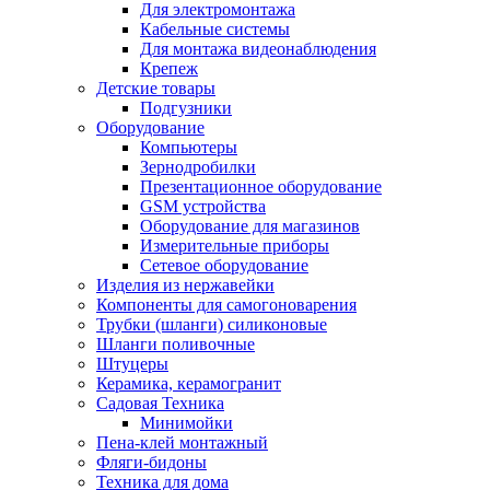
Для электромонтажа
Кабельные системы
Для монтажа видеонаблюдения
Крепеж
Детские товары
Подгузники
Оборудование
Компьютеры
Зернодробилки
Презентационное оборудование
GSM устройства
Оборудование для магазинов
Измерительные приборы
Сетевое оборудование
Изделия из нержавейки
Компоненты для самогоноварения
Трубки (шланги) силиконовые
Шланги поливочные
Штуцеры
Керамика, керамогранит
Садовая Техника
Минимойки
Пена-клей монтажный
Фляги-бидоны
Техника для дома