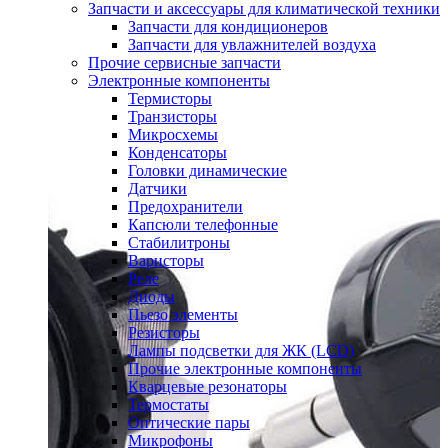
Запчасти и аксессуары для климатической техники
Запчасти для кондиционеров
Запчасти для увлажнителей воздуха
Прочие сервисные запчасти
Электронные компоненты
Термисторы
Транзисторы
Микросхемы
Конденсаторы
Головки динамические
Датчики
Предохранители
Капсюли телефонные
Стабилитроны
Варисторы
Реле
Диоды
Пьезо элементы
Резисторы
Лампы подсветки для ЖК (LCD)
Прочие электронные компоненты
Кварцевые резонаторы
Термостаты
Оптические пары
Микрофоны