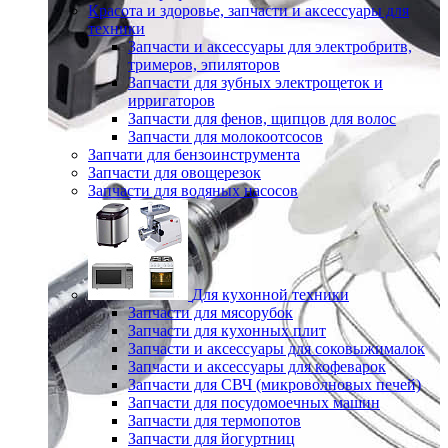
Красота и здоровье, запчасти и аксессуары для
техники
Запчасти и аксессуары для электробритв,
тримеров, эпиляторов
Запчасти для зубных электрощеток и
ирригаторов
Запчасти для фенов, щипцов для волос
Запчасти для молокоотсосов
Запчати для бензоинструмента
Запчасти для овощерезок
Запчасти для водяных насосов
Для кухонной техники
Запчасти для мясорубок
Запчасти для кухонных плит
Запчасти и аксессуары для соковыжималок
Запчасти и аксессуары для кофеварок
Запчасти для СВЧ (микроволновых печей)
Запчасти для посудомоечных машин
Запчасти для термопотов
Запчасти для йогуртниц