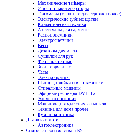
Механические таймеры
Утюги и парогенераторы
Триммеры (машинки для стрижки волос)
Электрические зубные щетки
Климатическая техника
Аксессуары для гаджетов
Радиоприемники
Электросчетчики
Весы
Дозаторы для мыла
Сушилки для рук
Фены настенные
Звонки дверные
Часы
Электробритвы
Щипцы, плойки и выпрямители
Стиральные машины
Эфирные ресиверы DVB-T2
Элементы питания
Машинки для удаления катышков
Техника для дома прочее
Кухонная техника
Для авто и мото
Автоэлектроника
Снятое с производства и БУ