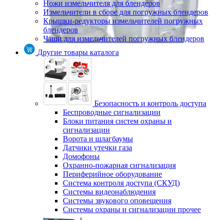
Ножи измельчителя для блендеров
Измельчители в сборе для погружных блендеров
Крышки-редукторы измельчителей погружных
блендеров
Чаши для измельчителей погружных блендеров
Другие товары каталога
Безопасность и контроль доступа
Беспроводные сигнализации
Блоки питания систем охраны и
сигнализации
Ворота и шлагбаумы
Датчики утечки газа
Домофоны
Охранно-пожарная сигнализация
Периферийное оборудование
Система контроля доступа (СКУД)
Системы видеонаблюдения
Системы звукового оповещения
Системы охраны и сигнализации прочее