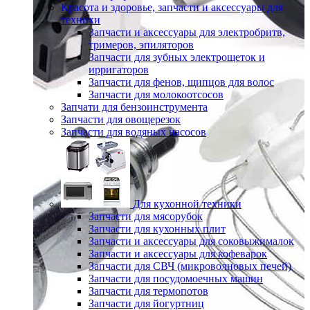
Красота и здоровье, запчасти и аксессуары для
техники
Запчасти и аксессуары для электробритв,
тримеров, эпиляторов
Запчасти для зубных электрощеток и
ирригаторов
Запчасти для фенов, щипцов для волос
Запчасти для молокоотсосов
Запчати для бензоинструмента
Запчасти для овощерезок
Запчасти для водяных насосов
Для кухонной техники
Запчасти для мясорубок
Запчасти для кухонных плит
Запчасти и аксессуары для соковыжималок
Запчасти и аксессуары для кофеварок
Запчасти для СВЧ (микроволновых печей)
Запчасти для посудомоечных машин
Запчасти для термопотов
Запчасти для йогуртниц