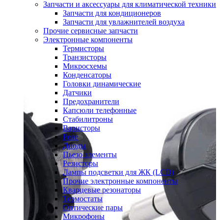
Запчасти и аксессуары для климатической техники
Запчасти для кондиционеров
Запчасти для увлажнителей воздуха
Прочие сервисные запчасти
Электронные компоненты
Термисторы
Транзисторы
Микросхемы
Конденсаторы
Головки динамические
Датчики
Предохранители
Капсюли телефонные
Стабилитроны
Варисторы
Реле
Диоды
Пьезо элементы
Резисторы
Лампы подсветки для ЖК (LCD)
Прочие электронные компоненты
Кварцевые резонаторы
Термостаты
Оптические пары
Микрофоны