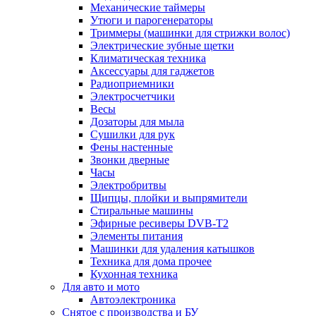
Механические таймеры
Утюги и парогенераторы
Триммеры (машинки для стрижки волос)
Электрические зубные щетки
Климатическая техника
Аксессуары для гаджетов
Радиоприемники
Электросчетчики
Весы
Дозаторы для мыла
Сушилки для рук
Фены настенные
Звонки дверные
Часы
Электробритвы
Щипцы, плойки и выпрямители
Стиральные машины
Эфирные ресиверы DVB-T2
Элементы питания
Машинки для удаления катышков
Техника для дома прочее
Кухонная техника
Для авто и мото
Автоэлектроника
Снятое с производства и БУ