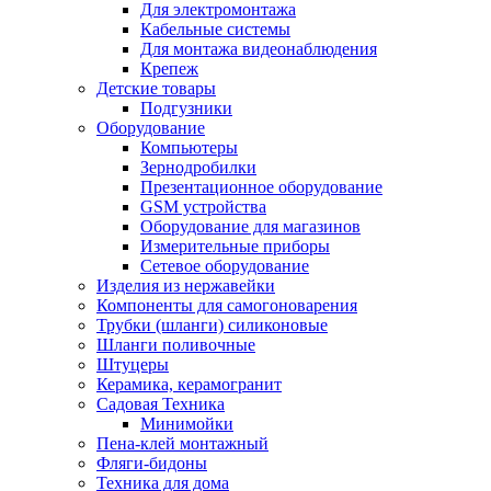
Для электромонтажа
Кабельные системы
Для монтажа видеонаблюдения
Крепеж
Детские товары
Подгузники
Оборудование
Компьютеры
Зернодробилки
Презентационное оборудование
GSM устройства
Оборудование для магазинов
Измерительные приборы
Сетевое оборудование
Изделия из нержавейки
Компоненты для самогоноварения
Трубки (шланги) силиконовые
Шланги поливочные
Штуцеры
Керамика, керамогранит
Садовая Техника
Минимойки
Пена-клей монтажный
Фляги-бидоны
Техника для дома