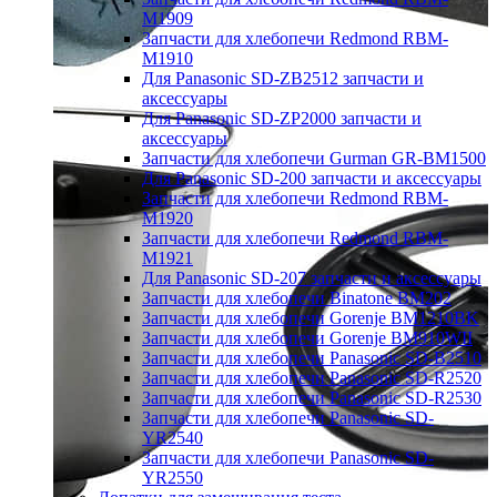
M1909
Запчасти для хлебопечи Redmond RBM-
M1910
Для Panasonic SD-ZB2512 запчасти и
аксессуары
Для Panasonic SD-ZP2000 запчасти и
аксессуары
Запчасти для хлебопечи Gurman GR-BM1500
Для Panasonic SD-200 запчасти и аксессуары
Запчасти для хлебопечи Redmond RBM-
M1920
Запчасти для хлебопечи Redmond RBM-
M1921
Для Panasonic SD-207 запчасти и аксессуары
Запчасти для хлебопечи Binatone BM202
Запчасти для хлебопечи Gorenje BM1210BK
Запчасти для хлебопечи Gorenje BM910WII
Запчасти для хлебопечи Panasonic SD-B2510
Запчасти для хлебопечи Panasonic SD-R2520
Запчасти для хлебопечи Panasonic SD-R2530
Запчасти для хлебопечи Panasonic SD-
YR2540
Запчасти для хлебопечи Panasonic SD-
YR2550