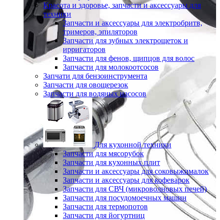
Красота и здоровье, запчасти и аксессуары для
техники
Запчасти и аксессуары для электробритв,
тримеров, эпиляторов
Запчасти для зубных электрощеток и
ирригаторов
Запчасти для фенов, щипцов для волос
Запчасти для молокоотсосов
Запчати для бензоинструмента
Запчасти для овощерезок
Запчасти для водяных насосов
Для кухонной техники
Запчасти для мясорубок
Запчасти для кухонных плит
Запчасти и аксессуары для соковыжималок
Запчасти и аксессуары для кофеварок
Запчасти для СВЧ (микроволновых печей)
Запчасти для посудомоечных машин
Запчасти для термопотов
Запчасти для йогуртниц