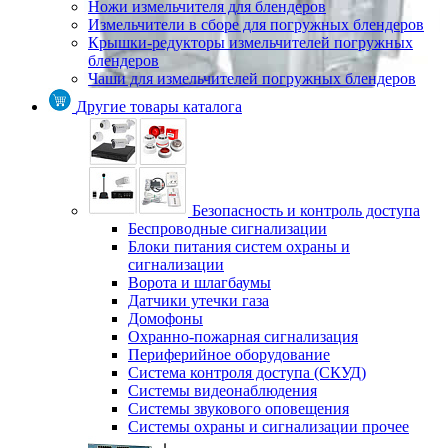
Ножи измельчителя для блендеров
Измельчители в сборе для погружных блендеров
Крышки-редукторы измельчителей погружных
блендеров
Чаши для измельчителей погружных блендеров
Другие товары каталога
Безопасность и контроль доступа
Беспроводные сигнализации
Блоки питания систем охраны и
сигнализации
Ворота и шлагбаумы
Датчики утечки газа
Домофоны
Охранно-пожарная сигнализация
Периферийное оборудование
Система контроля доступа (СКУД)
Системы видеонаблюдения
Системы звукового оповещения
Системы охраны и сигнализации прочее