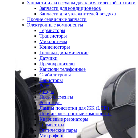
Запчасти и аксессуары для климатической техники
Запчасти для кондиционеров
Запчасти для увлажнителей воздуха
Прочие сервисные запчасти
Электронные компоненты
Термисторы
Транзисторы
Микросхемы
Конденсаторы
Головки динамические
Датчики
Предохранители
Капсюли телефонные
Стабилитроны
Варисторы
Реле
Диоды
Пьезо элементы
Резисторы
Лампы подсветки для ЖК (LCD)
Прочие электронные компоненты
Кварцевые резонаторы
Термостаты
Оптические пары
Микрофоны