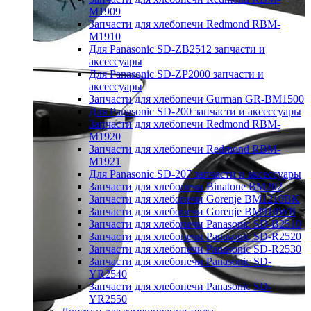
M1909
Запчасти для хлебопечи Redmond RBM-
M1910
Для Panasonic SD-ZB2512 запчасти и
аксессуары
Для Panasonic SD-ZP2000 запчасти и
аксессуары
Запчасти для хлебопечи Gurman GR-BM1500
Для Panasonic SD-200 запчасти и аксессуары
Запчасти для хлебопечи Redmond RBM-
M1920
Запчасти для хлебопечи Redmond RBM-
M1921
Для Panasonic SD-207 запчасти и аксессуары
Запчасти для хлебопечи Binatone BM202
Запчасти для хлебопечи Gorenje BM1210BK
Запчасти для хлебопечи Gorenje BM910WII
Запчасти для хлебопечи Panasonic SD-B2510
Запчасти для хлебопечи Panasonic SD-R2520
Запчасти для хлебопечи Panasonic SD-R2530
Запчасти для хлебопечи Panasonic SD-
YR2540
Запчасти для хлебопечи Panasonic SD-
YR2550