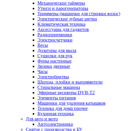
Механические таймеры
Утюги и парогенераторы
Триммеры (машинки для стрижки волос)
Электрические зубные щетки
Климатическая техника
Аксессуары для гаджетов
Радиоприемники
Электросчетчики
Весы
Дозаторы для мыла
Сушилки для рук
Фены настенные
Звонки дверные
Часы
Электробритвы
Щипцы, плойки и выпрямители
Стиральные машины
Эфирные ресиверы DVB-T2
Элементы питания
Машинки для удаления катышков
Техника для дома прочее
Кухонная техника
Для авто и мото
Автоэлектроника
Снятое с производства и БУ