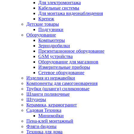
Для электромонтажа
Кабельные системы
Для монтажа видеонаблюдения
Крепеж
Детские товары
Подгузники
Оборудование
Компьютеры
Зернодробилки
Презентационное оборудование
GSM устройства
Оборудование для магазинов
Измерительные приборы
Сетевое оборудование
Изделия из нержавейки
Компоненты для самогоноварения
Трубки (шланги) силиконовые
Шланги поливочные
Штуцеры
Керамика, керамогранит
Садовая Техника
Минимойки
Пена-клей монтажный
Фляги-бидоны
Техника для дома