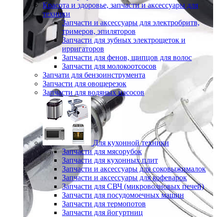
Красота и здоровье, запчасти и аксессуары для
техники
Запчасти и аксессуары для электробритв,
тримеров, эпиляторов
Запчасти для зубных электрощеток и
ирригаторов
Запчасти для фенов, щипцов для волос
Запчасти для молокоотсосов
Запчати для бензоинструмента
Запчасти для овощерезок
Запчасти для водяных насосов
Для кухонной техники
Запчасти для мясорубок
Запчасти для кухонных плит
Запчасти и аксессуары для соковыжималок
Запчасти и аксессуары для кофеварок
Запчасти для СВЧ (микроволновых печей)
Запчасти для посудомоечных машин
Запчасти для термопотов
Запчасти для йогуртниц