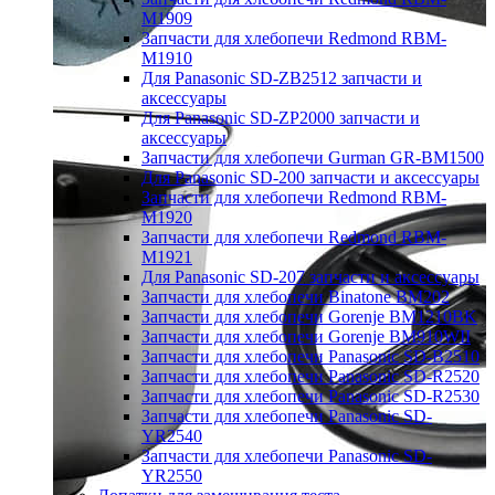
M1909
Запчасти для хлебопечи Redmond RBM-
M1910
Для Panasonic SD-ZB2512 запчасти и
аксессуары
Для Panasonic SD-ZP2000 запчасти и
аксессуары
Запчасти для хлебопечи Gurman GR-BM1500
Для Panasonic SD-200 запчасти и аксессуары
Запчасти для хлебопечи Redmond RBM-
M1920
Запчасти для хлебопечи Redmond RBM-
M1921
Для Panasonic SD-207 запчасти и аксессуары
Запчасти для хлебопечи Binatone BM202
Запчасти для хлебопечи Gorenje BM1210BK
Запчасти для хлебопечи Gorenje BM910WII
Запчасти для хлебопечи Panasonic SD-B2510
Запчасти для хлебопечи Panasonic SD-R2520
Запчасти для хлебопечи Panasonic SD-R2530
Запчасти для хлебопечи Panasonic SD-
YR2540
Запчасти для хлебопечи Panasonic SD-
YR2550