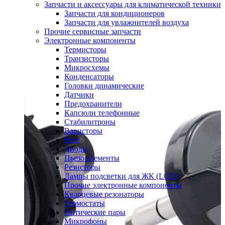
Запчасти и аксессуары для климатической техники
Запчасти для кондиционеров
Запчасти для увлажнителей воздуха
Прочие сервисные запчасти
Электронные компоненты
Термисторы
Транзисторы
Микросхемы
Конденсаторы
Головки динамические
Датчики
Предохранители
Капсюли телефонные
Стабилитроны
Варисторы
Реле
Диоды
Пьезо элементы
Резисторы
Лампы подсветки для ЖК (LCD)
Прочие электронные компоненты
Кварцевые резонаторы
Термостаты
Оптические пары
Микрофоны