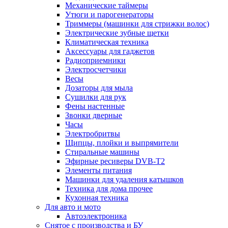
Механические таймеры
Утюги и парогенераторы
Триммеры (машинки для стрижки волос)
Электрические зубные щетки
Климатическая техника
Аксессуары для гаджетов
Радиоприемники
Электросчетчики
Весы
Дозаторы для мыла
Сушилки для рук
Фены настенные
Звонки дверные
Часы
Электробритвы
Щипцы, плойки и выпрямители
Стиральные машины
Эфирные ресиверы DVB-T2
Элементы питания
Машинки для удаления катышков
Техника для дома прочее
Кухонная техника
Для авто и мото
Автоэлектроника
Снятое с производства и БУ