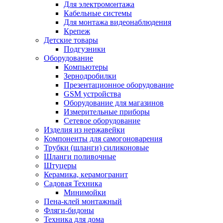
Для электромонтажа
Кабельные системы
Для монтажа видеонаблюдения
Крепеж
Детские товары
Подгузники
Оборудование
Компьютеры
Зернодробилки
Презентационное оборудование
GSM устройства
Оборудование для магазинов
Измерительные приборы
Сетевое оборудование
Изделия из нержавейки
Компоненты для самогоноварения
Трубки (шланги) силиконовые
Шланги поливочные
Штуцеры
Керамика, керамогранит
Садовая Техника
Минимойки
Пена-клей монтажный
Фляги-бидоны
Техника для дома