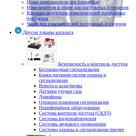
Ножи измельчителя для блендеров
Измельчители в сборе для погружных блендеров
Крышки-редукторы измельчителей погружных
блендеров
Чаши для измельчителей погружных блендеров
Другие товары каталога
Безопасность и контроль доступа
Беспроводные сигнализации
Блоки питания систем охраны и
сигнализации
Ворота и шлагбаумы
Датчики утечки газа
Домофоны
Охранно-пожарная сигнализация
Периферийное оборудование
Система контроля доступа (СКУД)
Системы видеонаблюдения
Системы звукового оповещения
Системы охраны и сигнализации прочее