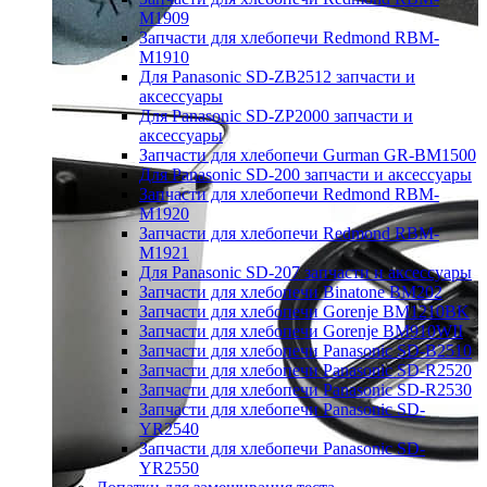
M1909
Запчасти для хлебопечи Redmond RBM-
M1910
Для Panasonic SD-ZB2512 запчасти и
аксессуары
Для Panasonic SD-ZP2000 запчасти и
аксессуары
Запчасти для хлебопечи Gurman GR-BM1500
Для Panasonic SD-200 запчасти и аксессуары
Запчасти для хлебопечи Redmond RBM-
M1920
Запчасти для хлебопечи Redmond RBM-
M1921
Для Panasonic SD-207 запчасти и аксессуары
Запчасти для хлебопечи Binatone BM202
Запчасти для хлебопечи Gorenje BM1210BK
Запчасти для хлебопечи Gorenje BM910WII
Запчасти для хлебопечи Panasonic SD-B2510
Запчасти для хлебопечи Panasonic SD-R2520
Запчасти для хлебопечи Panasonic SD-R2530
Запчасти для хлебопечи Panasonic SD-
YR2540
Запчасти для хлебопечи Panasonic SD-
YR2550