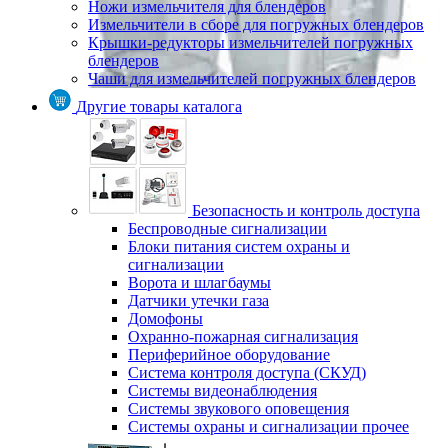
Ножи измельчителя для блендеров
Измельчители в сборе для погружных блендеров
Крышки-редукторы измельчителей погружных
блендеров
Чаши для измельчителей погружных блендеров
Другие товары каталога
Безопасность и контроль доступа
Беспроводные сигнализации
Блоки питания систем охраны и
сигнализации
Ворота и шлагбаумы
Датчики утечки газа
Домофоны
Охранно-пожарная сигнализация
Периферийное оборудование
Система контроля доступа (СКУД)
Системы видеонаблюдения
Системы звукового оповещения
Системы охраны и сигнализации прочее