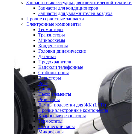
Запчасти и аксессуары для климатической техники
Запчасти для кондиционеров
Запчасти для увлажнителей воздуха
Прочие сервисные запчасти
Электронные компоненты
Термисторы
Транзисторы
Микросхемы
Конденсаторы
Головки динамические
Датчики
Предохранители
Капсюли телефонные
Стабилитроны
Варисторы
Реле
Диоды
Пьезо элементы
Резисторы
Лампы подсветки для ЖК (LCD)
Прочие электронные компоненты
Кварцевые резонаторы
Термостаты
Оптические пары
Микрофоны