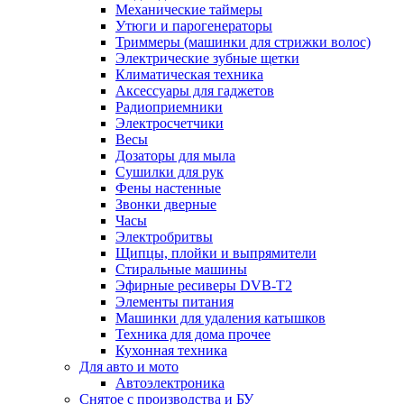
Механические таймеры
Утюги и парогенераторы
Триммеры (машинки для стрижки волос)
Электрические зубные щетки
Климатическая техника
Аксессуары для гаджетов
Радиоприемники
Электросчетчики
Весы
Дозаторы для мыла
Сушилки для рук
Фены настенные
Звонки дверные
Часы
Электробритвы
Щипцы, плойки и выпрямители
Стиральные машины
Эфирные ресиверы DVB-T2
Элементы питания
Машинки для удаления катышков
Техника для дома прочее
Кухонная техника
Для авто и мото
Автоэлектроника
Снятое с производства и БУ