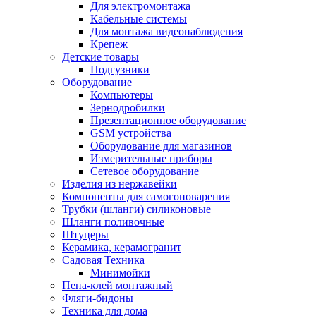
Для электромонтажа
Кабельные системы
Для монтажа видеонаблюдения
Крепеж
Детские товары
Подгузники
Оборудование
Компьютеры
Зернодробилки
Презентационное оборудование
GSM устройства
Оборудование для магазинов
Измерительные приборы
Сетевое оборудование
Изделия из нержавейки
Компоненты для самогоноварения
Трубки (шланги) силиконовые
Шланги поливочные
Штуцеры
Керамика, керамогранит
Садовая Техника
Минимойки
Пена-клей монтажный
Фляги-бидоны
Техника для дома