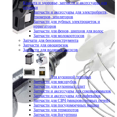
Красота и здоровье, запчасти и аксессуары для
техники
Запчасти и аксессуары для электробритв,
тримеров, эпиляторов
Запчасти для зубных электрощеток и
ирригаторов
Запчасти для фенов, щипцов для волос
Запчасти для молокоотсосов
Запчати для бензоинструмента
Запчасти для овощерезок
Запчасти для водяных насосов
Для кухонной техники
Запчасти для мясорубок
Запчасти для кухонных плит
Запчасти и аксессуары для соковыжималок
Запчасти и аксессуары для кофеварок
Запчасти для СВЧ (микроволновых печей)
Запчасти для посудомоечных машин
Запчасти для термопотов
Запчасти для йогуртниц