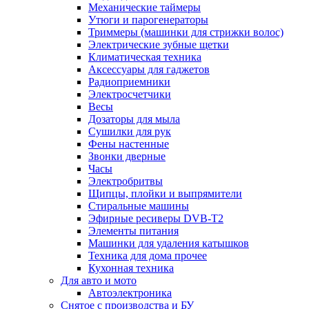
Механические таймеры
Утюги и парогенераторы
Триммеры (машинки для стрижки волос)
Электрические зубные щетки
Климатическая техника
Аксессуары для гаджетов
Радиоприемники
Электросчетчики
Весы
Дозаторы для мыла
Сушилки для рук
Фены настенные
Звонки дверные
Часы
Электробритвы
Щипцы, плойки и выпрямители
Стиральные машины
Эфирные ресиверы DVB-T2
Элементы питания
Машинки для удаления катышков
Техника для дома прочее
Кухонная техника
Для авто и мото
Автоэлектроника
Снятое с производства и БУ