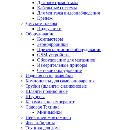
Для электромонтажа
Кабельные системы
Для монтажа видеонаблюдения
Крепеж
Детские товары
Подгузники
Оборудование
Компьютеры
Зернодробилки
Презентационное оборудование
GSM устройства
Оборудование для магазинов
Измерительные приборы
Сетевое оборудование
Изделия из нержавейки
Компоненты для самогоноварения
Трубки (шланги) силиконовые
Шланги поливочные
Штуцеры
Керамика, керамогранит
Садовая Техника
Минимойки
Пена-клей монтажный
Фляги-бидоны
Техника для дома