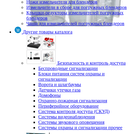
Ножи измельчителя для блендеров
Измельчители в сборе для погружных блендеров
Крышки-редукторы измельчителей погружных
блендеров
Чаши для измельчителей погружных блендеров
Другие товары каталога
Безопасность и контроль доступа
Беспроводные сигнализации
Блоки питания систем охраны и
сигнализации
Ворота и шлагбаумы
Датчики утечки газа
Домофоны
Охранно-пожарная сигнализация
Периферийное оборудование
Система контроля доступа (СКУД)
Системы видеонаблюдения
Системы звукового оповещения
Системы охраны и сигнализации прочее