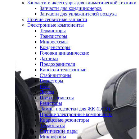
Запчасти и аксессуары для климатической техники
Запчасти для кондиционеров
Запчасти для увлажнителей воздуха
Прочие сервисные запчасти
Электронные компоненты
Термисторы
Транзисторы
Микросхемы
Конденсаторы
Головки динамические
Датчики
Предохранители
Капсюли телефонные
Стабилитроны
Варисторы
Реле
Диоды
Пьезо элементы
Резисторы
Лампы подсветки для ЖК (LCD)
Прочие электронные компоненты
Кварцевые резонаторы
Термостаты
Оптические пары
Микрофоны