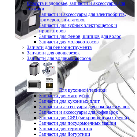
Красота и здоровье, запчасти и аксессуары для
техники
Запчасти и аксессуары для электробритв,
тримеров, эпиляторов
Запчасти для зубных электрощеток и
ирригаторов
Запчасти для фенов, щипцов для волос
Запчасти для молокоотсосов
Запчати для бензоинструмента
Запчасти для овощерезок
Запчасти для водяных насосов
Для кухонной техники
Запчасти для мясорубок
Запчасти для кухонных плит
Запчасти и аксессуары для соковыжималок
Запчасти и аксессуары для кофеварок
Запчасти для СВЧ (микроволновых печей)
Запчасти для посудомоечных машин
Запчасти для термопотов
Запчасти для йогуртниц