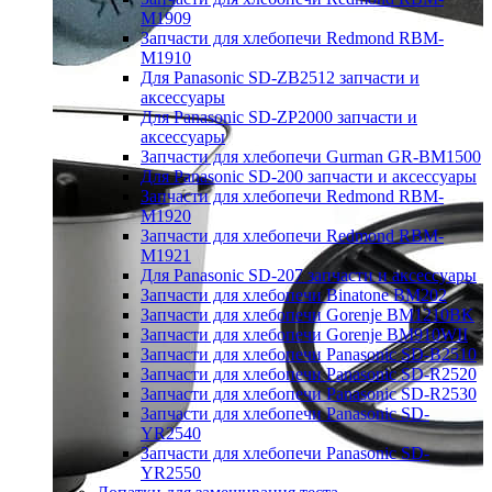
M1909
Запчасти для хлебопечи Redmond RBM-
M1910
Для Panasonic SD-ZB2512 запчасти и
аксессуары
Для Panasonic SD-ZP2000 запчасти и
аксессуары
Запчасти для хлебопечи Gurman GR-BM1500
Для Panasonic SD-200 запчасти и аксессуары
Запчасти для хлебопечи Redmond RBM-
M1920
Запчасти для хлебопечи Redmond RBM-
M1921
Для Panasonic SD-207 запчасти и аксессуары
Запчасти для хлебопечи Binatone BM202
Запчасти для хлебопечи Gorenje BM1210BK
Запчасти для хлебопечи Gorenje BM910WII
Запчасти для хлебопечи Panasonic SD-B2510
Запчасти для хлебопечи Panasonic SD-R2520
Запчасти для хлебопечи Panasonic SD-R2530
Запчасти для хлебопечи Panasonic SD-
YR2540
Запчасти для хлебопечи Panasonic SD-
YR2550