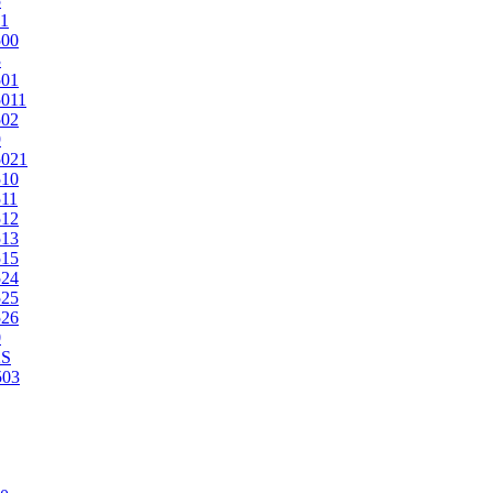
5
1
500
3
501
011
502
9
5021
510
11
512
513
515
524
525
526
0
2S
503