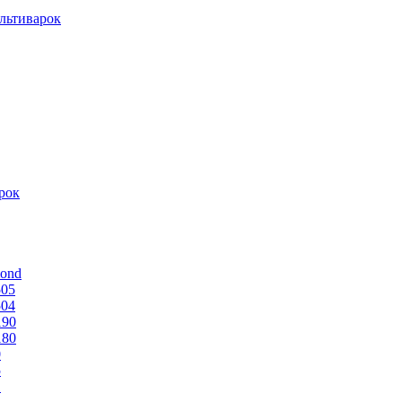
льтиварок
рок
mond
505
504
190
180
0
5
1