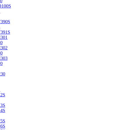
0
D100S
2
F390S
3
F391S
M301
40
M302
50
M303
70
230
2
22S
23S
24S
25S
26S