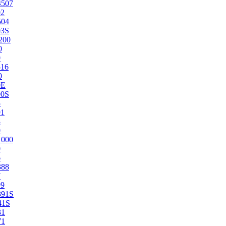
4507
02
504
03S
200
0
0
516
0
0E
00S
5
91
8
0
1000
0
6
388
7
99
391S
41S
31
71