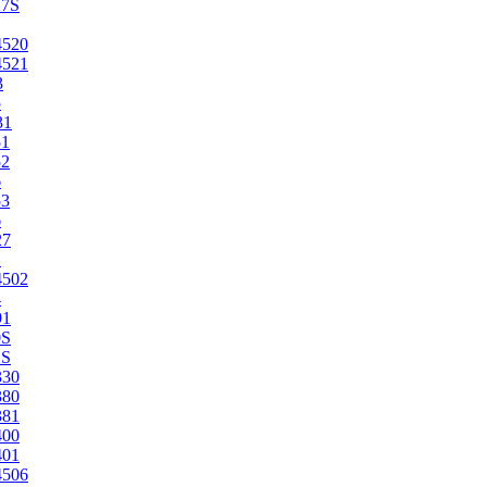
27S
4520
4521
3
5
31
51
52
6
53
6
27
1
4502
4
91
0S
2S
330
380
381
400
401
4506