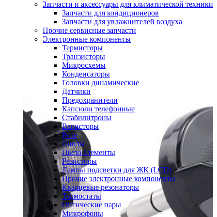
Запчасти и аксессуары для климатической техники
Запчасти для кондиционеров
Запчасти для увлажнителей воздуха
Прочие сервисные запчасти
Электронные компоненты
Термисторы
Транзисторы
Микросхемы
Конденсаторы
Головки динамические
Датчики
Предохранители
Капсюли телефонные
Стабилитроны
Варисторы
Реле
Диоды
Пьезо элементы
Резисторы
Лампы подсветки для ЖК (LCD)
Прочие электронные компоненты
Кварцевые резонаторы
Термостаты
Оптические пары
Микрофоны