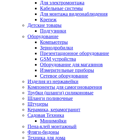
Для электромонтажа
Кабельные системы
Для монтажа видеонаблюдения
Крепеж
Детские товары
Подгузники
Оборудование
Компьютеры
Зернодробилки
Презентационное оборудование
GSM устройства
Оборудование для магазинов
Измерительные приборы
Сетевое оборудование
Изделия из нержавейки
Компоненты для самогоноварения
Трубки (шланги) силиконовые
Шланги поливочные
Штуцеры
Керамика, керамогранит
Садовая Техника
Минимойки
Пена-клей монтажный
Фляги-бидоны
Техника для дома