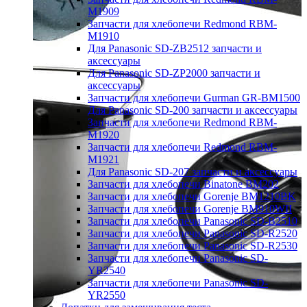
M1909
Запчасти для хлебопечи Redmond RBM-
M1910
Для Panasonic SD-ZB2512 запчасти и
аксессуары
Для Panasonic SD-ZP2000 запчасти и
аксессуары
Запчасти для хлебопечи Gurman GR-BM1500
Для Panasonic SD-200 запчасти и аксессуары
Запчасти для хлебопечи Redmond RBM-
M1920
Запчасти для хлебопечи Redmond RBM-
M1921
Для Panasonic SD-207 запчасти и аксессуары
Запчасти для хлебопечи Binatone BM202
Запчасти для хлебопечи Gorenje BM1210BK
Запчасти для хлебопечи Gorenje BM910WII
Запчасти для хлебопечи Panasonic SD-B2510
Запчасти для хлебопечи Panasonic SD-R2520
Запчасти для хлебопечи Panasonic SD-R2530
Запчасти для хлебопечи Panasonic SD-
YR2540
Запчасти для хлебопечи Panasonic SD-
YR2550