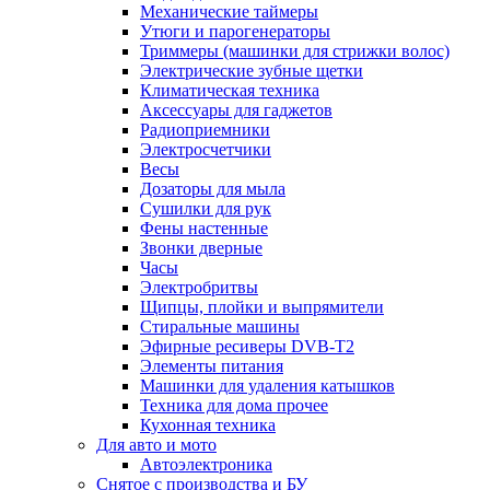
Механические таймеры
Утюги и парогенераторы
Триммеры (машинки для стрижки волос)
Электрические зубные щетки
Климатическая техника
Аксессуары для гаджетов
Радиоприемники
Электросчетчики
Весы
Дозаторы для мыла
Сушилки для рук
Фены настенные
Звонки дверные
Часы
Электробритвы
Щипцы, плойки и выпрямители
Стиральные машины
Эфирные ресиверы DVB-T2
Элементы питания
Машинки для удаления катышков
Техника для дома прочее
Кухонная техника
Для авто и мото
Автоэлектроника
Снятое с производства и БУ