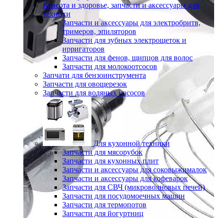
Красота и здоровье, запчасти и аксессуары для
техники
Запчасти и аксессуары для электробритв,
тримеров, эпиляторов
Запчасти для зубных электрощеток и
ирригаторов
Запчасти для фенов, щипцов для волос
Запчасти для молокоотсосов
Запчати для бензоинструмента
Запчасти для овощерезок
Запчасти для водяных насосов
Для кухонной техники
Запчасти для мясорубок
Запчасти для кухонных плит
Запчасти и аксессуары для соковыжималок
Запчасти и аксессуары для кофеварок
Запчасти для СВЧ (микроволновых печей)
Запчасти для посудомоечных машин
Запчасти для термопотов
Запчасти для йогуртниц