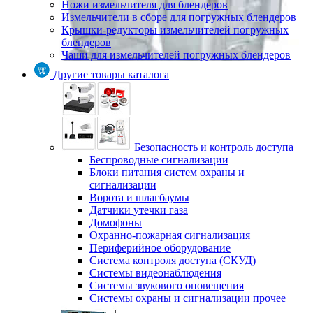
Ножи измельчителя для блендеров
Измельчители в сборе для погружных блендеров
Крышки-редукторы измельчителей погружных
блендеров
Чаши для измельчителей погружных блендеров
Другие товары каталога
Безопасность и контроль доступа
Беспроводные сигнализации
Блоки питания систем охраны и
сигнализации
Ворота и шлагбаумы
Датчики утечки газа
Домофоны
Охранно-пожарная сигнализация
Периферийное оборудование
Система контроля доступа (СКУД)
Системы видеонаблюдения
Системы звукового оповещения
Системы охраны и сигнализации прочее