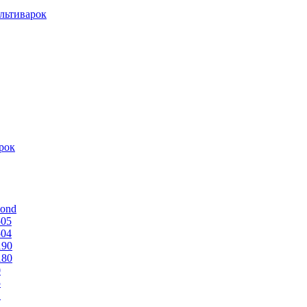
льтиварок
рок
mond
505
504
190
180
0
5
1