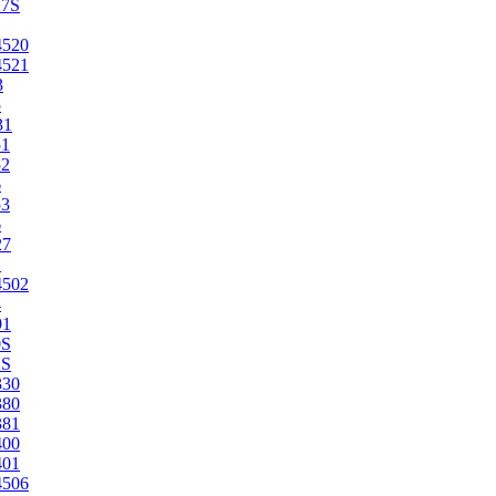
27S
4520
4521
3
5
31
51
52
6
53
6
27
1
4502
4
91
0S
2S
330
380
381
400
401
4506