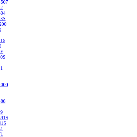
4507
02
504
03S
200
0
0
516
0
0E
00S
5
91
8
0
1000
0
6
388
7
99
391S
41S
31
71