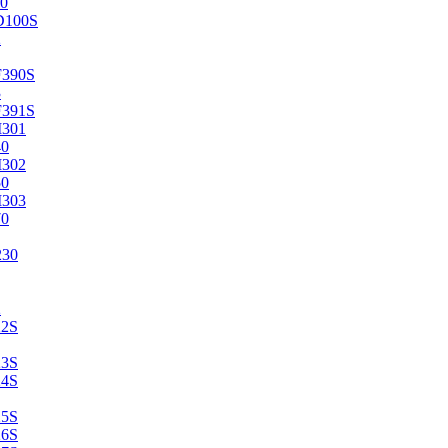
0
D100S
2
F390S
3
F391S
M301
40
M302
50
M303
70
230
2
22S
23S
24S
25S
26S