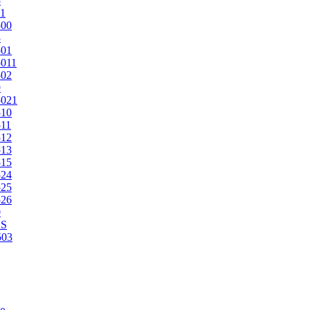
5
1
500
3
501
011
502
9
5021
510
11
512
513
515
524
525
526
0
2S
503