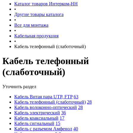
Каталог товаров Интерком-НН
•
Другие товары каталога
•
Все для монтажа
•
Кабельная продукция
•
Кабель телефонный (слаботочный)
Кабель телефонный
(слаботочный)
Уточнить раздел
Кабель Витая пара UTP, FTP
63
Кабель телефонный (слаботочный)
28
Кабель волоконно-оптический
28
Кабель электрический
36
Кабель коаксиальный
17
Кабель сигнальный
15
Кабель с разъемом Амфенол
40