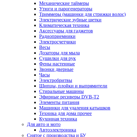
Механические таймеры
Утюги и парогенераторы
Триммеры (машинки для стрижки волос)
Электрические зубные щетки
Климатическая техника
Аксессуары для гаджетов
Радиоприемники
Электросчетчики
Весы
Дозаторы для мыла
Сушилки для рук
Фены настенные
Звонки дверные
Часы
Электробритвы
Щипцы, плойки и выпрямители
Стиральные машины
Эфирные ресиверы DVB-T2
Элементы питания
Машинки для удаления катышков
Техника для дома прочее
Кухонная техника
Для авто и мото
Автоэлектроника
Снятое с производства и БУ