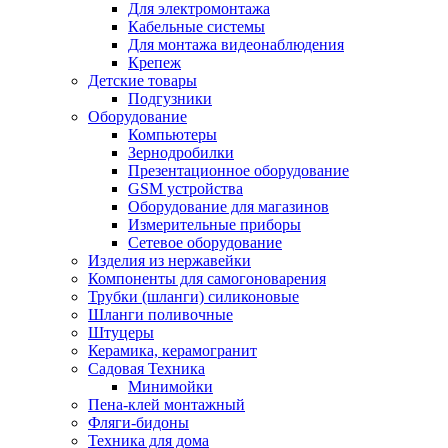
Для электромонтажа
Кабельные системы
Для монтажа видеонаблюдения
Крепеж
Детские товары
Подгузники
Оборудование
Компьютеры
Зернодробилки
Презентационное оборудование
GSM устройства
Оборудование для магазинов
Измерительные приборы
Сетевое оборудование
Изделия из нержавейки
Компоненты для самогоноварения
Трубки (шланги) силиконовые
Шланги поливочные
Штуцеры
Керамика, керамогранит
Садовая Техника
Минимойки
Пена-клей монтажный
Фляги-бидоны
Техника для дома