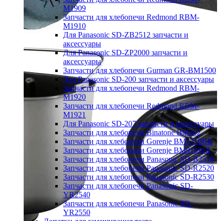
M1909
Запчасти для хлебопечи Redmond RBM-
M1910
Для Panasonic SD-ZB2512 запчасти и
аксессуары
Для Panasonic SD-ZP2000 запчасти и
аксессуары
Запчасти для хлебопечи Gurman GR-BM1500
Для Panasonic SD-200 запчасти и аксессуары
Запчасти для хлебопечи Redmond RBM-
M1920
Запчасти для хлебопечи Redmond RBM-
M1921
Для Panasonic SD-207 запчасти и аксессуары
Запчасти для хлебопечи Binatone BM202
Запчасти для хлебопечи Gorenje BM1210BK
Запчасти для хлебопечи Gorenje BM910WII
Запчасти для хлебопечи Panasonic SD-B2510
Запчасти для хлебопечи Panasonic SD-R2520
Запчасти для хлебопечи Panasonic SD-R2530
Запчасти для хлебопечи Panasonic SD-
YR2540
Запчасти для хлебопечи Panasonic SD-
YR2550