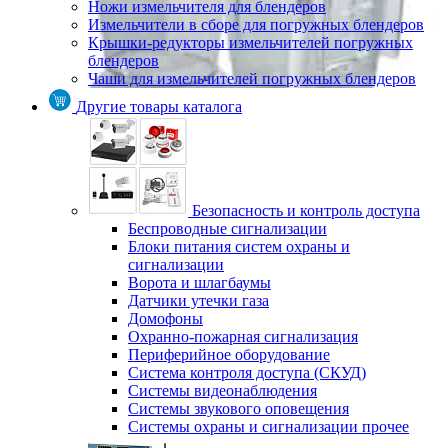
Ножи измельчителя для блендеров
Измельчители в сборе для погружных блендеров
Крышки-редукторы измельчителей погружных
блендеров
Чаши для измельчителей погружных блендеров
Другие товары каталога
Безопасность и контроль доступа
Беспроводные сигнализации
Блоки питания систем охраны и
сигнализации
Ворота и шлагбаумы
Датчики утечки газа
Домофоны
Охранно-пожарная сигнализация
Периферийное оборудование
Система контроля доступа (СКУД)
Системы видеонаблюдения
Системы звукового оповещения
Системы охраны и сигнализации прочее