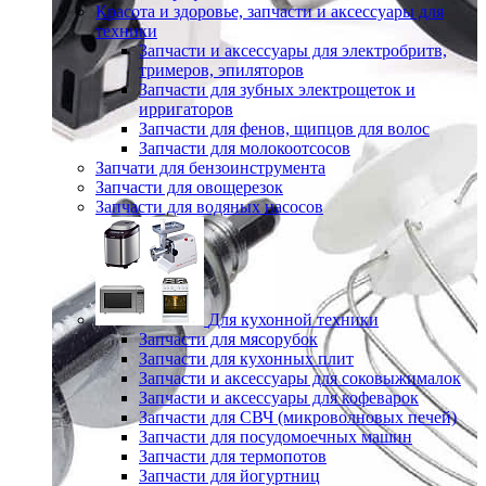
Красота и здоровье, запчасти и аксессуары для
техники
Запчасти и аксессуары для электробритв,
тримеров, эпиляторов
Запчасти для зубных электрощеток и
ирригаторов
Запчасти для фенов, щипцов для волос
Запчасти для молокоотсосов
Запчати для бензоинструмента
Запчасти для овощерезок
Запчасти для водяных насосов
Для кухонной техники
Запчасти для мясорубок
Запчасти для кухонных плит
Запчасти и аксессуары для соковыжималок
Запчасти и аксессуары для кофеварок
Запчасти для СВЧ (микроволновых печей)
Запчасти для посудомоечных машин
Запчасти для термопотов
Запчасти для йогуртниц