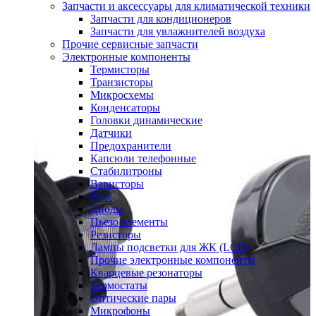
Запчасти и аксессуары для климатической техники
Запчасти для кондиционеров
Запчасти для увлажнителей воздуха
Прочие сервисные запчасти
Электронные компоненты
Термисторы
Транзисторы
Микросхемы
Конденсаторы
Головки динамические
Датчики
Предохранители
Капсюли телефонные
Стабилитроны
Варисторы
Реле
Диоды
Пьезо элементы
Резисторы
Лампы подсветки для ЖК (LCD)
Прочие электронные компоненты
Кварцевые резонаторы
Термостаты
Оптические пары
Микрофоны