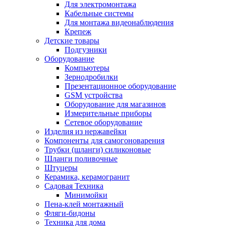
Для электромонтажа
Кабельные системы
Для монтажа видеонаблюдения
Крепеж
Детские товары
Подгузники
Оборудование
Компьютеры
Зернодробилки
Презентационное оборудование
GSM устройства
Оборудование для магазинов
Измерительные приборы
Сетевое оборудование
Изделия из нержавейки
Компоненты для самогоноварения
Трубки (шланги) силиконовые
Шланги поливочные
Штуцеры
Керамика, керамогранит
Садовая Техника
Минимойки
Пена-клей монтажный
Фляги-бидоны
Техника для дома