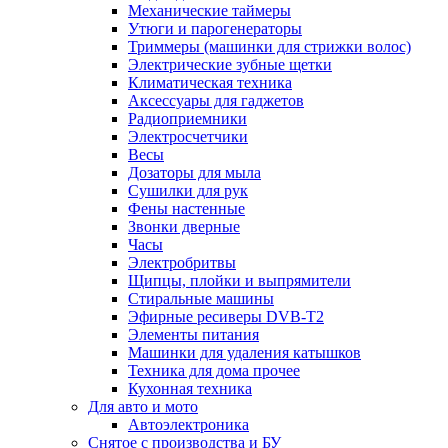
Механические таймеры
Утюги и парогенераторы
Триммеры (машинки для стрижки волос)
Электрические зубные щетки
Климатическая техника
Аксессуары для гаджетов
Радиоприемники
Электросчетчики
Весы
Дозаторы для мыла
Сушилки для рук
Фены настенные
Звонки дверные
Часы
Электробритвы
Щипцы, плойки и выпрямители
Стиральные машины
Эфирные ресиверы DVB-T2
Элементы питания
Машинки для удаления катышков
Техника для дома прочее
Кухонная техника
Для авто и мото
Автоэлектроника
Снятое с производства и БУ