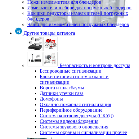
Ножи измельчителя для блендеров
Измельчители в сборе для погружных блендеров
Крышки-редукторы измельчителей погружных
блендеров
Чаши для измельчителей погружных блендеров
Другие товары каталога
Безопасность и контроль доступа
Беспроводные сигнализации
Блоки питания систем охраны и
сигнализации
Ворота и шлагбаумы
Датчики утечки газа
Домофоны
Охранно-пожарная сигнализация
Периферийное оборудование
Система контроля доступа (СКУД)
Системы видеонаблюдения
Системы звукового оповещения
Системы охраны и сигнализации прочее