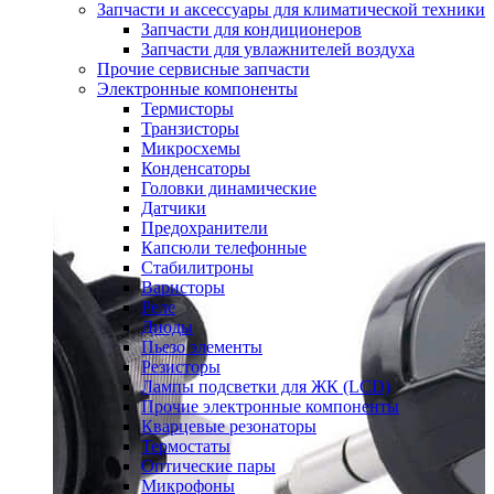
Запчасти и аксессуары для климатической техники
Запчасти для кондиционеров
Запчасти для увлажнителей воздуха
Прочие сервисные запчасти
Электронные компоненты
Термисторы
Транзисторы
Микросхемы
Конденсаторы
Головки динамические
Датчики
Предохранители
Капсюли телефонные
Стабилитроны
Варисторы
Реле
Диоды
Пьезо элементы
Резисторы
Лампы подсветки для ЖК (LCD)
Прочие электронные компоненты
Кварцевые резонаторы
Термостаты
Оптические пары
Микрофоны