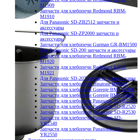
M1909
Запчасти для хлебопечи Redmond RBM-
M1910
Для Panasonic SD-ZB2512 запчасти и
аксессуары
Для Panasonic SD-ZP2000 запчасти и
аксессуары
Запчасти для хлебопечи Gurman GR-BM1500
Для Panasonic SD-200 запчасти и аксессуары
Запчасти для хлебопечи Redmond RBM-
M1920
Запчасти для хлебопечи Redmond RBM-
M1921
Для Panasonic SD-207 запчасти и аксессуары
Запчасти для хлебопечи Binatone BM202
Запчасти для хлебопечи Gorenje BM1210BK
Запчасти для хлебопечи Gorenje BM910WII
Запчасти для хлебопечи Panasonic SD-B2510
Запчасти для хлебопечи Panasonic SD-R2520
Запчасти для хлебопечи Panasonic SD-R2530
Запчасти для хлебопечи Panasonic SD-
YR2540
Запчасти для хлебопечи Panasonic SD-
YR2550