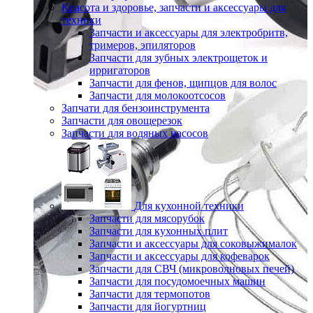
Красота и здоровье, запчасти и аксессуары для
техники
Запчасти и аксессуары для электробритв,
тримеров, эпиляторов
Запчасти для зубных электрощеток и
ирригаторов
Запчасти для фенов, щипцов для волос
Запчасти для молокоотсосов
Запчати для бензоинструмента
Запчасти для овощерезок
Запчасти для водяных насосов
Для кухонной техники
Запчасти для мясорубок
Запчасти для кухонных плит
Запчасти и аксессуары для соковыжималок
Запчасти и аксессуары для кофеварок
Запчасти для СВЧ (микроволновых печей)
Запчасти для посудомоечных машин
Запчасти для термопотов
Запчасти для йогуртниц