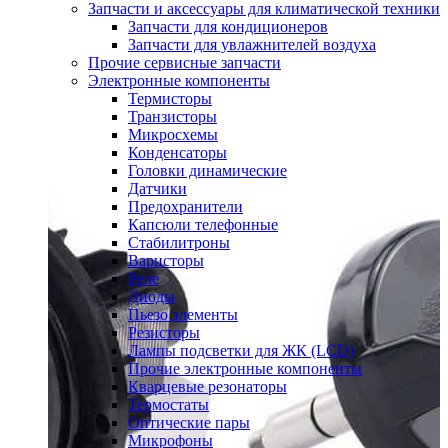
Запчасти и аксессуары для климатической техники
Запчасти для кондиционеров
Запчасти для увлажнителей воздуха
Прочие сервисные запчасти
Электронные компоненты
Термисторы
Транзисторы
Микросхемы
Конденсаторы
Головки динамические
Датчики
Предохранители
Капсюли телефонные
Стабилитроны
Варисторы
Реле
Диоды
Пьезо элементы
Резисторы
Лампы подсветки для ЖК (LCD)
Прочие электронные компоненты
Кварцевые резонаторы
Термостаты
Оптические пары
Микрофоны