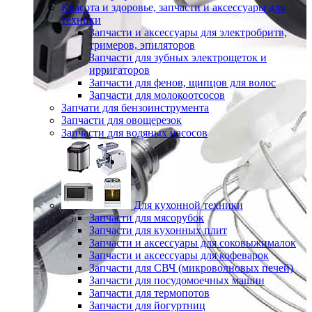
Красота и здоровье, запчасти и аксессуары для
техники
Запчасти и аксессуары для электробритв,
тримеров, эпиляторов
Запчасти для зубных электрощеток и
ирригаторов
Запчасти для фенов, щипцов для волос
Запчасти для молокоотсосов
Запчати для бензоинструмента
Запчасти для овощерезок
Запчасти для водяных насосов
Для кухонной техники
Запчасти для мясорубок
Запчасти для кухонных плит
Запчасти и аксессуары для соковыжималок
Запчасти и аксессуары для кофеварок
Запчасти для СВЧ (микроволновых печей)
Запчасти для посудомоечных машин
Запчасти для термопотов
Запчасти для йогуртниц