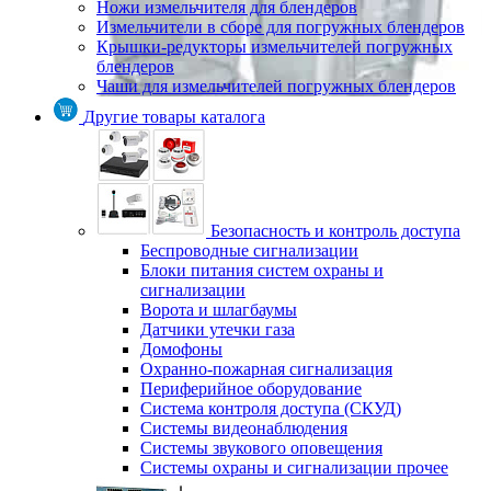
Ножи измельчителя для блендеров
Измельчители в сборе для погружных блендеров
Крышки-редукторы измельчителей погружных
блендеров
Чаши для измельчителей погружных блендеров
Другие товары каталога
Безопасность и контроль доступа
Беспроводные сигнализации
Блоки питания систем охраны и
сигнализации
Ворота и шлагбаумы
Датчики утечки газа
Домофоны
Охранно-пожарная сигнализация
Периферийное оборудование
Система контроля доступа (СКУД)
Системы видеонаблюдения
Системы звукового оповещения
Системы охраны и сигнализации прочее