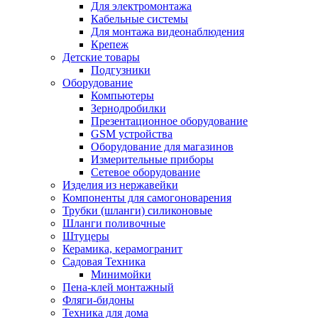
Для электромонтажа
Кабельные системы
Для монтажа видеонаблюдения
Крепеж
Детские товары
Подгузники
Оборудование
Компьютеры
Зернодробилки
Презентационное оборудование
GSM устройства
Оборудование для магазинов
Измерительные приборы
Сетевое оборудование
Изделия из нержавейки
Компоненты для самогоноварения
Трубки (шланги) силиконовые
Шланги поливочные
Штуцеры
Керамика, керамогранит
Садовая Техника
Минимойки
Пена-клей монтажный
Фляги-бидоны
Техника для дома