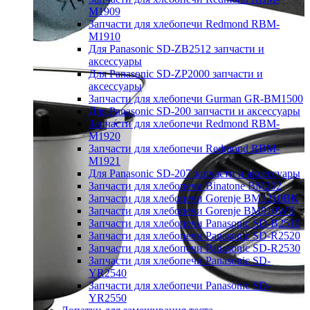
M1909
Запчасти для хлебопечи Redmond RBM-
M1910
Для Panasonic SD-ZB2512 запчасти и
аксессуары
Для Panasonic SD-ZP2000 запчасти и
аксессуары
Запчасти для хлебопечи Gurman GR-BM1500
Для Panasonic SD-200 запчасти и аксессуары
Запчасти для хлебопечи Redmond RBM-
M1920
Запчасти для хлебопечи Redmond RBM-
M1921
Для Panasonic SD-207 запчасти и аксессуары
Запчасти для хлебопечи Binatone BM202
Запчасти для хлебопечи Gorenje BM1210BK
Запчасти для хлебопечи Gorenje BM910WII
Запчасти для хлебопечи Panasonic SD-B2510
Запчасти для хлебопечи Panasonic SD-R2520
Запчасти для хлебопечи Panasonic SD-R2530
Запчасти для хлебопечи Panasonic SD-
YR2540
Запчасти для хлебопечи Panasonic SD-
YR2550