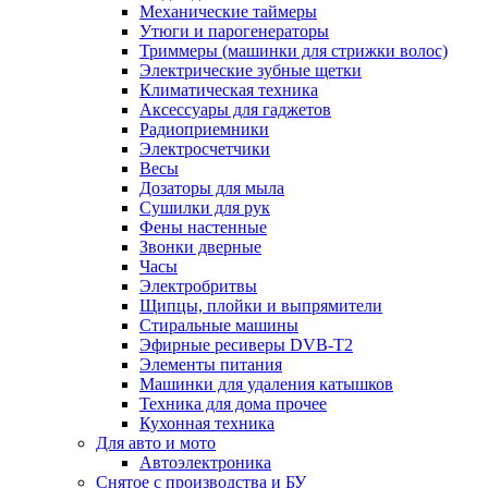
Механические таймеры
Утюги и парогенераторы
Триммеры (машинки для стрижки волос)
Электрические зубные щетки
Климатическая техника
Аксессуары для гаджетов
Радиоприемники
Электросчетчики
Весы
Дозаторы для мыла
Сушилки для рук
Фены настенные
Звонки дверные
Часы
Электробритвы
Щипцы, плойки и выпрямители
Стиральные машины
Эфирные ресиверы DVB-T2
Элементы питания
Машинки для удаления катышков
Техника для дома прочее
Кухонная техника
Для авто и мото
Автоэлектроника
Снятое с производства и БУ