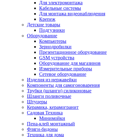
Для электромонтажа
Кабельные системы
Для монтажа видеонаблюдения
Крепеж
Детские товары
Подгузники
Оборудование
Компьютеры
Зернодробилки
Презентационное оборудование
GSM устройства
Оборудование для магазинов
Измерительные приборы
Сетевое оборудование
Изделия из нержавейки
Компоненты для самогоноварения
Трубки (шланги) силиконовые
Шланги поливочные
Штуцеры
Керамика, керамогранит
Садовая Техника
Минимойки
Пена-клей монтажный
Фляги-бидоны
Техника для дома