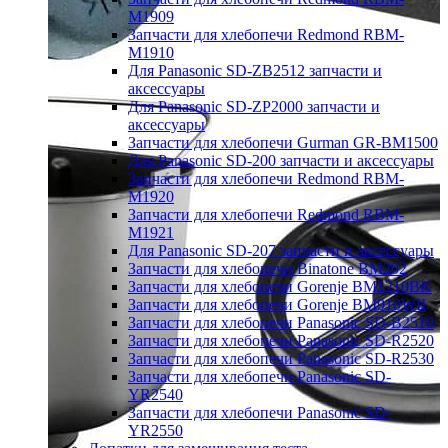
M1909
Запчасти для хлебопечи Redmond RBM-
M1910
Для Panasonic SD-ZB2512 запчасти и
аксессуары
Для Panasonic SD-ZP2000 запчасти и
аксессуары
Запчасти для хлебопечи Gurman GR-BM1500
Для Panasonic SD-200 запчасти и аксессуары
Запчасти для хлебопечи Redmond RBM-
M1920
Запчасти для хлебопечи Redmond RBM-
M1921
Для Panasonic SD-207 запчасти и аксессуары
Запчасти для хлебопечи Binatone BM202
Запчасти для хлебопечи Gorenje BM1210BK
Запчасти для хлебопечи Gorenje BM910WII
Запчасти для хлебопечи Panasonic SD-B2510
Запчасти для хлебопечи Panasonic SD-R2520
Запчасти для хлебопечи Panasonic SD-R2530
Запчасти для хлебопечи Panasonic SD-
YR2540
Запчасти для хлебопечи Panasonic SD-
YR2550