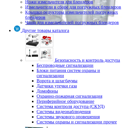
Ножи измельчителя для блендеров
Измельчители в сборе для погружных блендеров
Крышки-редукторы измельчителей погружных
блендеров
Чаши для измельчителей погружных блендеров
Другие товары каталога
Безопасность и контроль доступа
Беспроводные сигнализации
Блоки питания систем охраны и
сигнализации
Ворота и шлагбаумы
Датчики утечки газа
Домофоны
Охранно-пожарная сигнализация
Периферийное оборудование
Система контроля доступа (СКУД)
Системы видеонаблюдения
Системы звукового оповещения
Системы охраны и сигнализации прочее