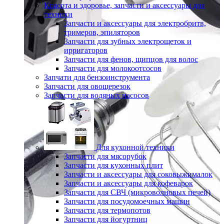
Красота и здоровье, запчасти и аксессуары для
техники
Запчасти и аксессуары для электробритв,
тримеров, эпиляторов
Запчасти для зубных электрощеток и
ирригаторов
Запчасти для фенов, щипцов для волос
Запчасти для молокоотсосов
Запчати для бензоинструмента
Запчасти для овощерезок
Запчасти для водяных насосов
Для кухонной техники
Запчасти для мясорубок
Запчасти для кухонных плит
Запчасти и аксессуары для соковыжималок
Запчасти и аксессуары для кофеварок
Запчасти для СВЧ (микроволновых печей)
Запчасти для посудомоечных машин
Запчасти для термопотов
Запчасти для йогуртниц