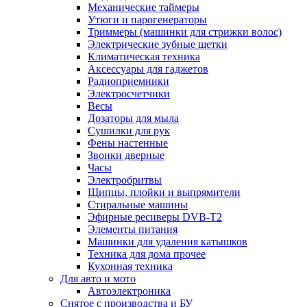
Механические таймеры
Утюги и парогенераторы
Триммеры (машинки для стрижки волос)
Электрические зубные щетки
Климатическая техника
Аксессуары для гаджетов
Радиоприемники
Электросчетчики
Весы
Дозаторы для мыла
Сушилки для рук
Фены настенные
Звонки дверные
Часы
Электробритвы
Щипцы, плойки и выпрямители
Стиральные машины
Эфирные ресиверы DVB-T2
Элементы питания
Машинки для удаления катышков
Техника для дома прочее
Кухонная техника
Для авто и мото
Автоэлектроника
Снятое с производства и БУ