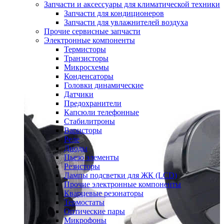
Запчасти и аксессуары для климатической техники
Запчасти для кондиционеров
Запчасти для увлажнителей воздуха
Прочие сервисные запчасти
Электронные компоненты
Термисторы
Транзисторы
Микросхемы
Конденсаторы
Головки динамические
Датчики
Предохранители
Капсюли телефонные
Стабилитроны
Варисторы
Реле
Диоды
Пьезо элементы
Резисторы
Лампы подсветки для ЖК (LCD)
Прочие электронные компоненты
Кварцевые резонаторы
Термостаты
Оптические пары
Микрофоны