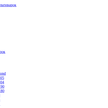
льтиварок
рок
mond
505
504
190
180
0
5
1