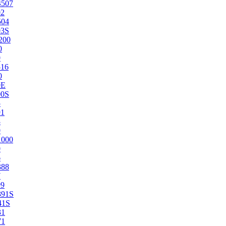
4507
02
504
03S
200
0
0
516
0
0E
00S
5
91
8
0
1000
0
6
388
7
99
391S
41S
31
71