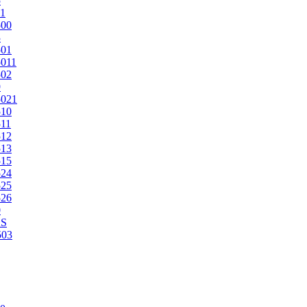
5
1
500
3
501
011
502
9
5021
510
11
512
513
515
524
525
526
0
2S
503