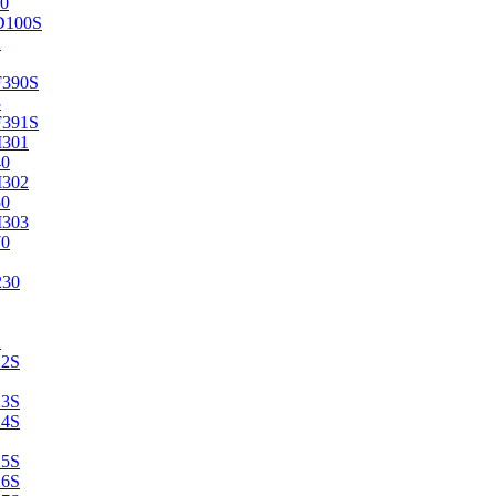
0
D100S
2
F390S
3
F391S
M301
40
M302
50
M303
70
230
2
22S
23S
24S
25S
26S