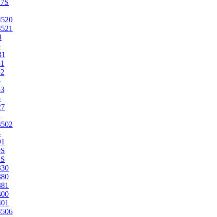
27S
4520
4521
3
5
31
51
52
6
53
6
27
1
4502
4
91
0S
2S
330
380
381
400
401
4506