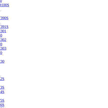
0
D100S
2
F390S
3
F391S
M301
40
M302
50
M303
70
230
2
22S
23S
24S
25S
26S