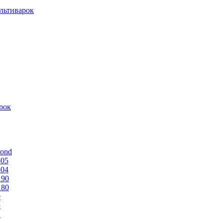
льтиварок
рок
mond
505
504
190
180
0
5
1