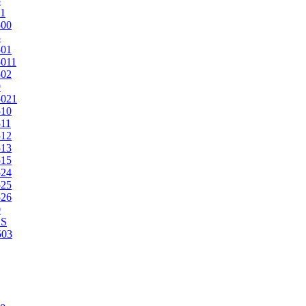
5
1
500
3
501
011
502
9
5021
510
11
512
513
515
524
525
526
0
2S
503