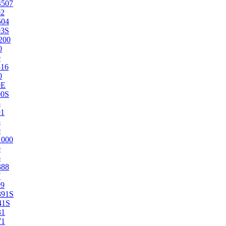
4507
02
504
03S
200
0
0
516
0
0E
00S
5
91
8
0
1000
0
6
388
7
99
391S
41S
31
71