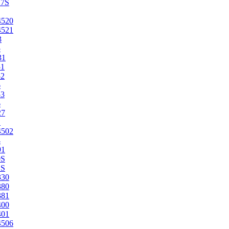
27S
4520
4521
3
5
31
51
52
6
53
6
27
1
4502
4
91
0S
2S
330
380
381
400
401
4506