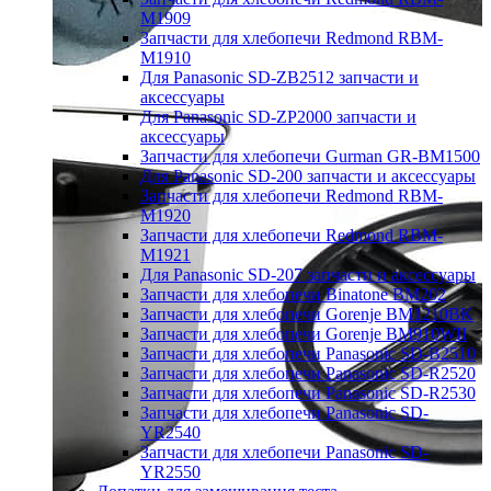
M1909
Запчасти для хлебопечи Redmond RBM-
M1910
Для Panasonic SD-ZB2512 запчасти и
аксессуары
Для Panasonic SD-ZP2000 запчасти и
аксессуары
Запчасти для хлебопечи Gurman GR-BM1500
Для Panasonic SD-200 запчасти и аксессуары
Запчасти для хлебопечи Redmond RBM-
M1920
Запчасти для хлебопечи Redmond RBM-
M1921
Для Panasonic SD-207 запчасти и аксессуары
Запчасти для хлебопечи Binatone BM202
Запчасти для хлебопечи Gorenje BM1210BK
Запчасти для хлебопечи Gorenje BM910WII
Запчасти для хлебопечи Panasonic SD-B2510
Запчасти для хлебопечи Panasonic SD-R2520
Запчасти для хлебопечи Panasonic SD-R2530
Запчасти для хлебопечи Panasonic SD-
YR2540
Запчасти для хлебопечи Panasonic SD-
YR2550