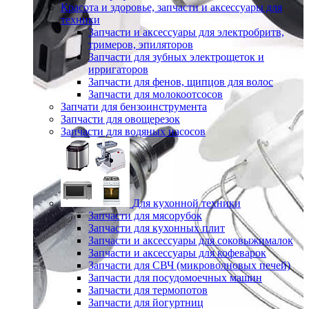
Красота и здоровье, запчасти и аксессуары для
техники
Запчасти и аксессуары для электробритв,
тримеров, эпиляторов
Запчасти для зубных электрощеток и
ирригаторов
Запчасти для фенов, щипцов для волос
Запчасти для молокоотсосов
Запчати для бензоинструмента
Запчасти для овощерезок
Запчасти для водяных насосов
Для кухонной техники
Запчасти для мясорубок
Запчасти для кухонных плит
Запчасти и аксессуары для соковыжималок
Запчасти и аксессуары для кофеварок
Запчасти для СВЧ (микроволновых печей)
Запчасти для посудомоечных машин
Запчасти для термопотов
Запчасти для йогуртниц