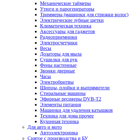
Механические таймеры
Утюги и парогенераторы
Триммеры (машинки для стрижки волос)
Электрические зубные щетки
Климатическая техника
Аксессуары для гаджетов
Радиоприемники
Электросчетчики
Весы
Дозаторы для мыла
Сушилки для рук
Фены настенные
Звонки дверные
Часы
Электробритвы
Щипцы, плойки и выпрямители
Стиральные машины
Эфирные ресиверы DVB-T2
Элементы питания
Машинки для удаления катышков
Техника для дома прочее
Кухонная техника
Для авто и мото
Автоэлектроника
Снятое с производства и БУ