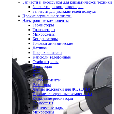
Запчасти и аксессуары для климатической техники
Запчасти для кондиционеров
Запчасти для увлажнителей воздуха
Прочие сервисные запчасти
Электронные компоненты
Термисторы
Транзисторы
Микросхемы
Конденсаторы
Головки динамические
Датчики
Предохранители
Капсюли телефонные
Стабилитроны
Варисторы
Реле
Диоды
Пьезо элементы
Резисторы
Лампы подсветки для ЖК (LCD)
Прочие электронные компоненты
Кварцевые резонаторы
Термостаты
Оптические пары
Микрофоны