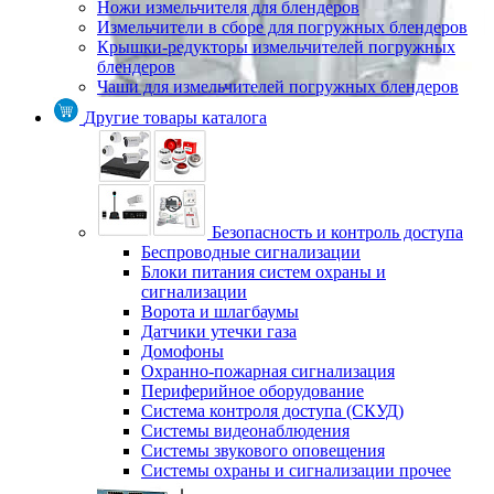
Ножи измельчителя для блендеров
Измельчители в сборе для погружных блендеров
Крышки-редукторы измельчителей погружных
блендеров
Чаши для измельчителей погружных блендеров
Другие товары каталога
Безопасность и контроль доступа
Беспроводные сигнализации
Блоки питания систем охраны и
сигнализации
Ворота и шлагбаумы
Датчики утечки газа
Домофоны
Охранно-пожарная сигнализация
Периферийное оборудование
Система контроля доступа (СКУД)
Системы видеонаблюдения
Системы звукового оповещения
Системы охраны и сигнализации прочее