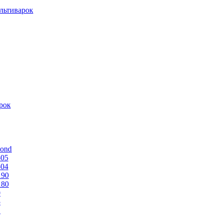
льтиварок
рок
mond
505
504
190
180
0
5
1