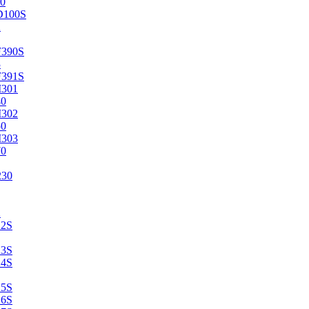
0
D100S
2
F390S
3
F391S
M301
40
M302
50
M303
70
230
2
22S
23S
24S
25S
26S