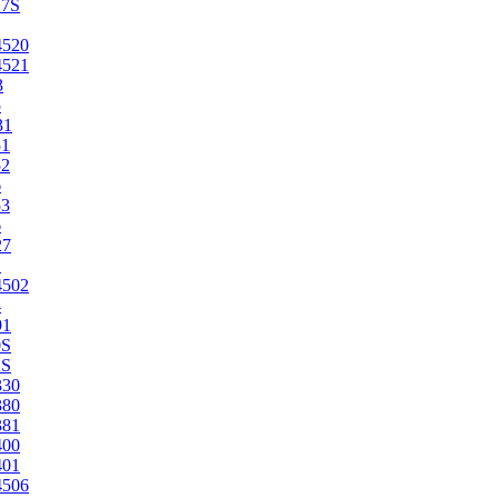
27S
4520
4521
3
5
31
51
52
6
53
6
27
1
4502
4
91
0S
2S
330
380
381
400
401
4506