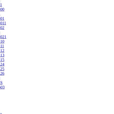
5
1
500
3
501
011
502
9
5021
510
11
512
513
515
524
525
526
0
2S
503