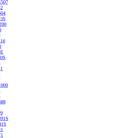
4507
02
504
03S
200
0
0
516
0
0E
00S
5
91
8
0
1000
0
6
388
7
99
391S
41S
31
71