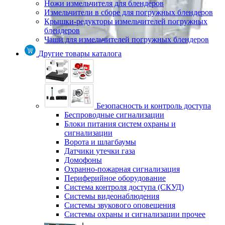
Ножи измельчителя для блендеров
Измельчители в сборе для погружных блендеров
Крышки-редукторы измельчителей погружных
блендеров
Чаши для измельчителей погружных блендеров
Другие товары каталога
Безопасность и контроль доступа
Беспроводные сигнализации
Блоки питания систем охраны и
сигнализации
Ворота и шлагбаумы
Датчики утечки газа
Домофоны
Охранно-пожарная сигнализация
Периферийное оборудование
Система контроля доступа (СКУД)
Системы видеонаблюдения
Системы звукового оповещения
Системы охраны и сигнализации прочее