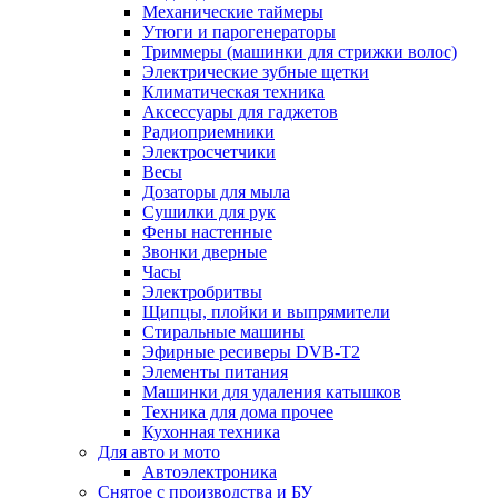
Механические таймеры
Утюги и парогенераторы
Триммеры (машинки для стрижки волос)
Электрические зубные щетки
Климатическая техника
Аксессуары для гаджетов
Радиоприемники
Электросчетчики
Весы
Дозаторы для мыла
Сушилки для рук
Фены настенные
Звонки дверные
Часы
Электробритвы
Щипцы, плойки и выпрямители
Стиральные машины
Эфирные ресиверы DVB-T2
Элементы питания
Машинки для удаления катышков
Техника для дома прочее
Кухонная техника
Для авто и мото
Автоэлектроника
Снятое с производства и БУ