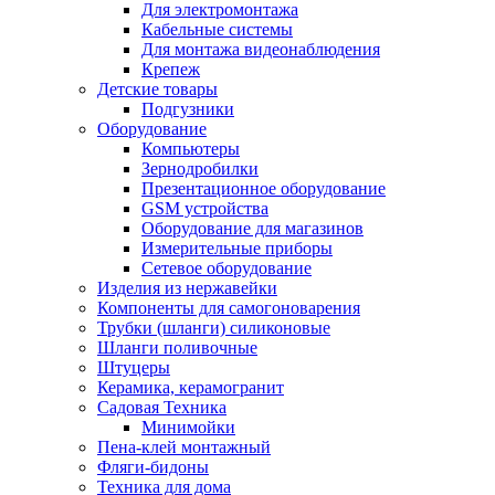
Для электромонтажа
Кабельные системы
Для монтажа видеонаблюдения
Крепеж
Детские товары
Подгузники
Оборудование
Компьютеры
Зернодробилки
Презентационное оборудование
GSM устройства
Оборудование для магазинов
Измерительные приборы
Сетевое оборудование
Изделия из нержавейки
Компоненты для самогоноварения
Трубки (шланги) силиконовые
Шланги поливочные
Штуцеры
Керамика, керамогранит
Садовая Техника
Минимойки
Пена-клей монтажный
Фляги-бидоны
Техника для дома