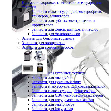
Красота и здоровье, запчасти и аксессуары для
техники
Запчасти и аксессуары для электробритв,
тримеров, эпиляторов
Запчасти для зубных электрощеток и
ирригаторов
Запчасти для фенов, щипцов для волос
Запчасти для молокоотсосов
Запчати для бензоинструмента
Запчасти для овощерезок
Запчасти для водяных насосов
Для кухонной техники
Запчасти для мясорубок
Запчасти для кухонных плит
Запчасти и аксессуары для соковыжималок
Запчасти и аксессуары для кофеварок
Запчасти для СВЧ (микроволновых печей)
Запчасти для посудомоечных машин
Запчасти для термопотов
Запчасти для йогуртниц