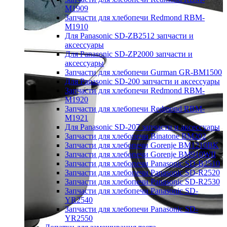
M1909
Запчасти для хлебопечи Redmond RBM-
M1910
Для Panasonic SD-ZB2512 запчасти и
аксессуары
Для Panasonic SD-ZP2000 запчасти и
аксессуары
Запчасти для хлебопечи Gurman GR-BM1500
Для Panasonic SD-200 запчасти и аксессуары
Запчасти для хлебопечи Redmond RBM-
M1920
Запчасти для хлебопечи Redmond RBM-
M1921
Для Panasonic SD-207 запчасти и аксессуары
Запчасти для хлебопечи Binatone BM202
Запчасти для хлебопечи Gorenje BM1210BK
Запчасти для хлебопечи Gorenje BM910WII
Запчасти для хлебопечи Panasonic SD-B2510
Запчасти для хлебопечи Panasonic SD-R2520
Запчасти для хлебопечи Panasonic SD-R2530
Запчасти для хлебопечи Panasonic SD-
YR2540
Запчасти для хлебопечи Panasonic SD-
YR2550