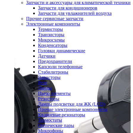
Запчасти и аксессуары для климатической техники
Запчасти для кондиционеров
Запчасти для увлажнителей воздуха
Прочие сервисные запчасти
Электронные компоненты
Термисторы
Транзисторы
Микросхемы
Конденсаторы
Головки динамические
Датчики
Предохранители
Капсюли телефонные
Стабилитроны
Варисторы
Реле
Диоды
Пьезо элементы
Резисторы
Лампы подсветки для ЖК (LCD)
Прочие электронные компоненты
Кварцевые резонаторы
Термостаты
Оптические пары
Микрофоны