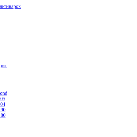
льтиварок
рок
mond
505
504
190
180
0
5
1