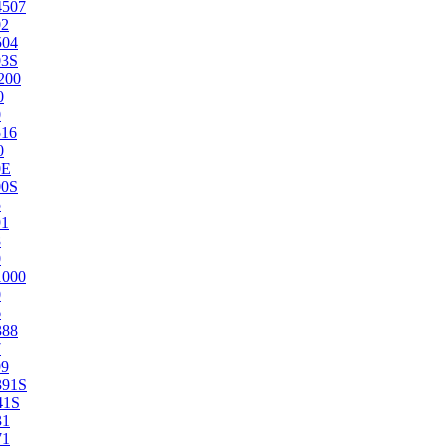
4507
02
504
03S
200
0
0
516
0
0E
00S
5
91
8
0
1000
0
6
388
7
99
391S
41S
31
71