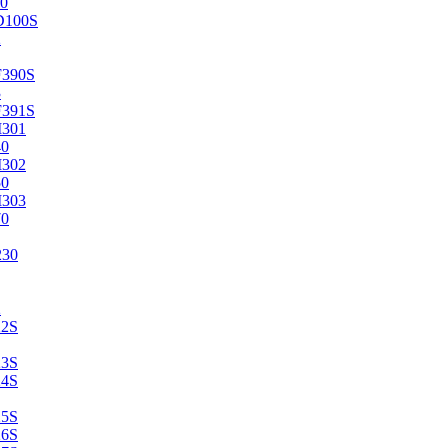
0
D100S
2
F390S
3
F391S
M301
40
M302
50
M303
70
230
2
22S
23S
24S
25S
26S