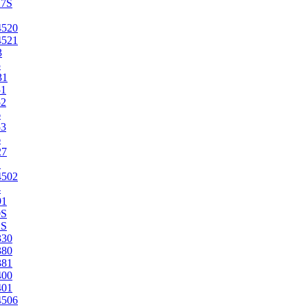
27S
4520
4521
3
5
31
51
52
6
53
6
27
1
4502
4
91
0S
2S
330
380
381
400
401
4506