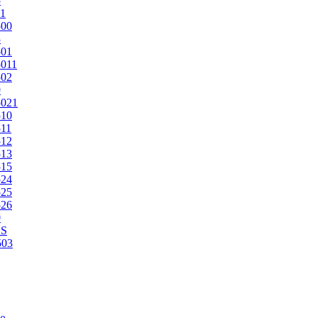
5
1
500
3
501
011
502
9
5021
510
11
512
513
515
524
525
526
0
2S
503