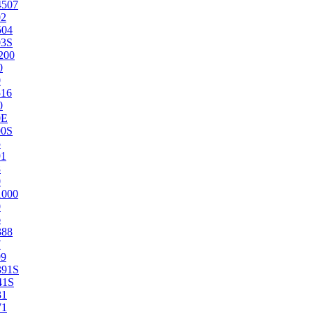
4507
02
504
03S
200
0
0
516
0
0E
00S
5
91
8
0
1000
0
6
388
7
99
391S
41S
31
71