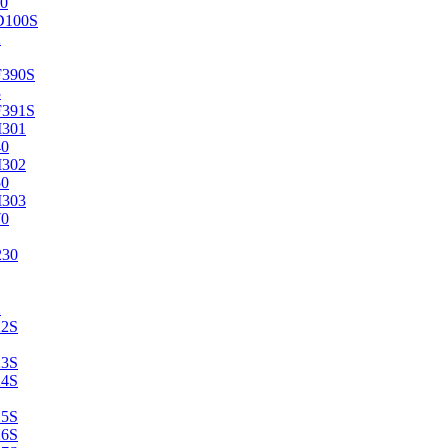
0
D100S
2
F390S
3
F391S
M301
40
M302
50
M303
70
230
2
22S
23S
24S
25S
26S