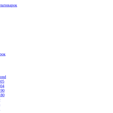
льтиварок
рок
mond
505
504
190
180
0
5
1