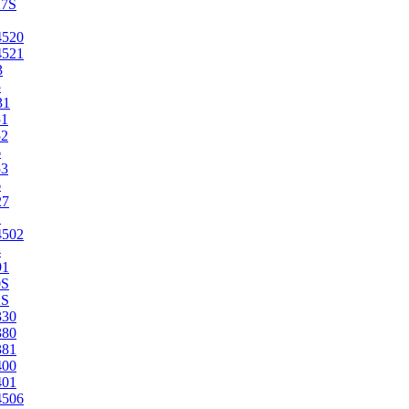
27S
4520
4521
3
5
31
51
52
6
53
6
27
1
4502
4
91
0S
2S
330
380
381
400
401
4506