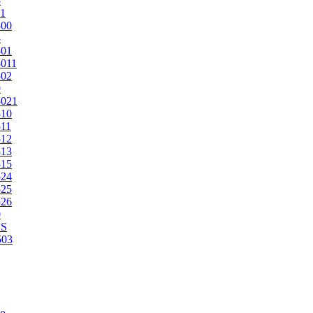
5
1
500
3
501
011
502
9
5021
510
11
512
513
515
524
525
526
0
2S
503