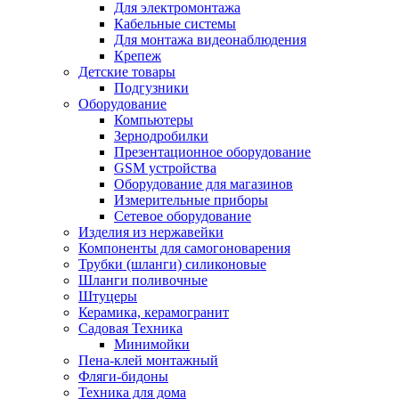
Для электромонтажа
Кабельные системы
Для монтажа видеонаблюдения
Крепеж
Детские товары
Подгузники
Оборудование
Компьютеры
Зернодробилки
Презентационное оборудование
GSM устройства
Оборудование для магазинов
Измерительные приборы
Сетевое оборудование
Изделия из нержавейки
Компоненты для самогоноварения
Трубки (шланги) силиконовые
Шланги поливочные
Штуцеры
Керамика, керамогранит
Садовая Техника
Минимойки
Пена-клей монтажный
Фляги-бидоны
Техника для дома