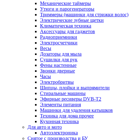
Механические таймеры
Утюги и парогенераторы
Триммеры (машинки для стрижки волос)
Электрические зубные щетки
Климатическая техника
Аксессуары для гаджетов
Радиоприемники
Электросчетчики
Весы
Дозаторы для мыла
Сушилки для рук
Фены настенные
Звонки дверные
Часы
Электробритвы
Щипцы, плойки и выпрямители
Стиральные машины
Эфирные ресиверы DVB-T2
Элементы питания
Машинки для удаления катышков
Техника для дома прочее
Кухонная техника
Для авто и мото
Автоэлектроника
Снятое с производства и БУ