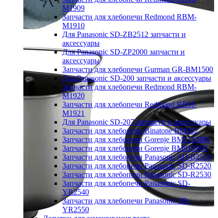
M1909
Запчасти для хлебопечи Redmond RBM-
M1910
Для Panasonic SD-ZB2512 запчасти и
аксессуары
Для Panasonic SD-ZP2000 запчасти и
аксессуары
Запчасти для хлебопечи Gurman GR-BM1500
Для Panasonic SD-200 запчасти и аксессуары
Запчасти для хлебопечи Redmond RBM-
M1920
Запчасти для хлебопечи Redmond RBM-
M1921
Для Panasonic SD-207 запчасти и аксессуары
Запчасти для хлебопечи Binatone BM202
Запчасти для хлебопечи Gorenje BM1210BK
Запчасти для хлебопечи Gorenje BM910WII
Запчасти для хлебопечи Panasonic SD-B2510
Запчасти для хлебопечи Panasonic SD-R2520
Запчасти для хлебопечи Panasonic SD-R2530
Запчасти для хлебопечи Panasonic SD-
YR2540
Запчасти для хлебопечи Panasonic SD-
YR2550