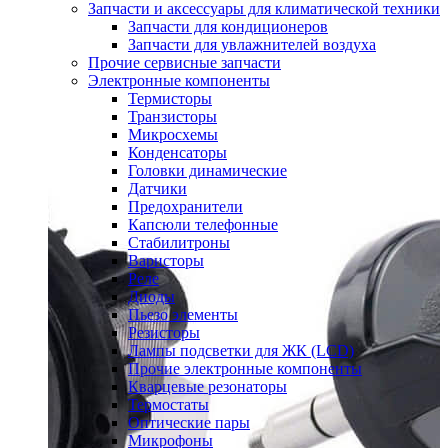
Запчасти и аксессуары для климатической техники
Запчасти для кондиционеров
Запчасти для увлажнителей воздуха
Прочие сервисные запчасти
Электронные компоненты
Термисторы
Транзисторы
Микросхемы
Конденсаторы
Головки динамические
Датчики
Предохранители
Капсюли телефонные
Стабилитроны
Варисторы
Реле
Диоды
Пьезо элементы
Резисторы
Лампы подсветки для ЖК (LCD)
Прочие электронные компоненты
Кварцевые резонаторы
Термостаты
Оптические пары
Микрофоны