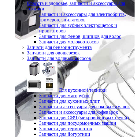
Красота и здоровье, запчасти и аксессуары для
техники
Запчасти и аксессуары для электробритв,
тримеров, эпиляторов
Запчасти для зубных электрощеток и
ирригаторов
Запчасти для фенов, щипцов для волос
Запчасти для молокоотсосов
Запчати для бензоинструмента
Запчасти для овощерезок
Запчасти для водяных насосов
Для кухонной техники
Запчасти для мясорубок
Запчасти для кухонных плит
Запчасти и аксессуары для соковыжималок
Запчасти и аксессуары для кофеварок
Запчасти для СВЧ (микроволновых печей)
Запчасти для посудомоечных машин
Запчасти для термопотов
Запчасти для йогуртниц