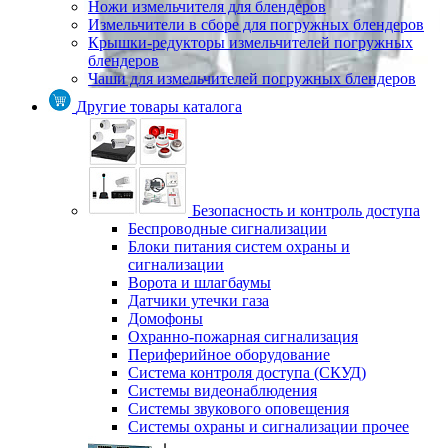
Ножи измельчителя для блендеров
Измельчители в сборе для погружных блендеров
Крышки-редукторы измельчителей погружных
блендеров
Чаши для измельчителей погружных блендеров
Другие товары каталога
Безопасность и контроль доступа
Беспроводные сигнализации
Блоки питания систем охраны и
сигнализации
Ворота и шлагбаумы
Датчики утечки газа
Домофоны
Охранно-пожарная сигнализация
Периферийное оборудование
Система контроля доступа (СКУД)
Системы видеонаблюдения
Системы звукового оповещения
Системы охраны и сигнализации прочее