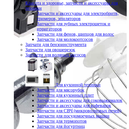
Красота и здоровье, запчасти и аксессуары для
техники
Запчасти и аксессуары для электробритв,
тримеров, эпиляторов
Запчасти для зубных электрощеток и
ирригаторов
Запчасти для фенов, щипцов для волос
Запчасти для молокоотсосов
Запчати для бензоинструмента
Запчасти для овощерезок
Запчасти для водяных насосов
Для кухонной техники
Запчасти для мясорубок
Запчасти для кухонных плит
Запчасти и аксессуары для соковыжималок
Запчасти и аксессуары для кофеварок
Запчасти для СВЧ (микроволновых печей)
Запчасти для посудомоечных машин
Запчасти для термопотов
Запчасти для йогуртниц