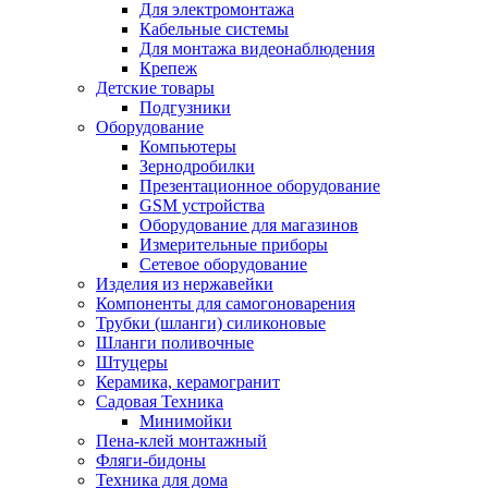
Для электромонтажа
Кабельные системы
Для монтажа видеонаблюдения
Крепеж
Детские товары
Подгузники
Оборудование
Компьютеры
Зернодробилки
Презентационное оборудование
GSM устройства
Оборудование для магазинов
Измерительные приборы
Сетевое оборудование
Изделия из нержавейки
Компоненты для самогоноварения
Трубки (шланги) силиконовые
Шланги поливочные
Штуцеры
Керамика, керамогранит
Садовая Техника
Минимойки
Пена-клей монтажный
Фляги-бидоны
Техника для дома