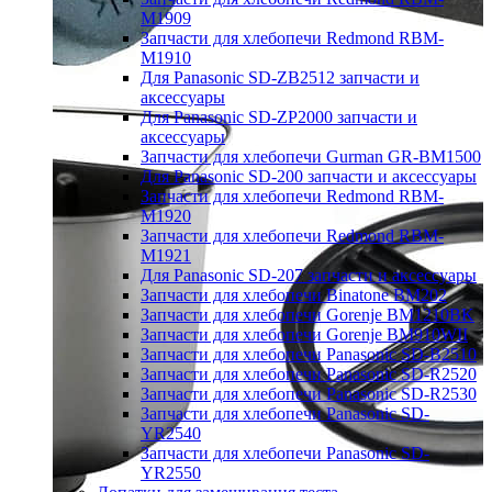
M1909
Запчасти для хлебопечи Redmond RBM-
M1910
Для Panasonic SD-ZB2512 запчасти и
аксессуары
Для Panasonic SD-ZP2000 запчасти и
аксессуары
Запчасти для хлебопечи Gurman GR-BM1500
Для Panasonic SD-200 запчасти и аксессуары
Запчасти для хлебопечи Redmond RBM-
M1920
Запчасти для хлебопечи Redmond RBM-
M1921
Для Panasonic SD-207 запчасти и аксессуары
Запчасти для хлебопечи Binatone BM202
Запчасти для хлебопечи Gorenje BM1210BK
Запчасти для хлебопечи Gorenje BM910WII
Запчасти для хлебопечи Panasonic SD-B2510
Запчасти для хлебопечи Panasonic SD-R2520
Запчасти для хлебопечи Panasonic SD-R2530
Запчасти для хлебопечи Panasonic SD-
YR2540
Запчасти для хлебопечи Panasonic SD-
YR2550