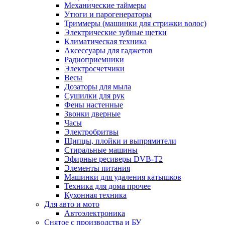
Механические таймеры
Утюги и парогенераторы
Триммеры (машинки для стрижки волос)
Электрические зубные щетки
Климатическая техника
Аксессуары для гаджетов
Радиоприемники
Электросчетчики
Весы
Дозаторы для мыла
Сушилки для рук
Фены настенные
Звонки дверные
Часы
Электробритвы
Щипцы, плойки и выпрямители
Стиральные машины
Эфирные ресиверы DVB-T2
Элементы питания
Машинки для удаления катышков
Техника для дома прочее
Кухонная техника
Для авто и мото
Автоэлектроника
Снятое с производства и БУ