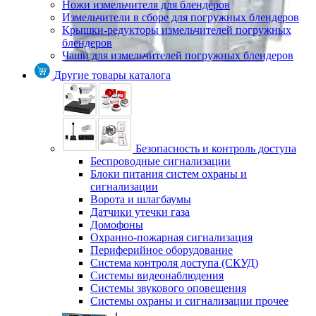
Ножи измельчителя для блендеров
Измельчители в сборе для погружных блендеров
Крышки-редукторы измельчителей погружных
блендеров
Чаши для измельчителей погружных блендеров
Другие товары каталога
Безопасность и контроль доступа
Беспроводные сигнализации
Блоки питания систем охраны и
сигнализации
Ворота и шлагбаумы
Датчики утечки газа
Домофоны
Охранно-пожарная сигнализация
Периферийное оборудование
Система контроля доступа (СКУД)
Системы видеонаблюдения
Системы звукового оповещения
Системы охраны и сигнализации прочее